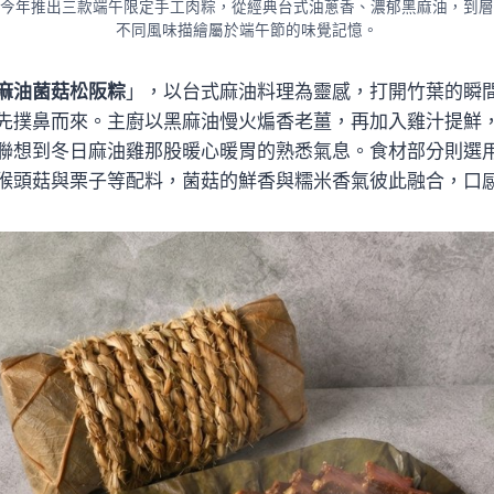
今年推出三款端午限定手工肉粽，從經典台式油蔥香、濃郁黑麻油，到層
不同風味描繪屬於端午節的味覺記憶。
麻油菌菇松阪粽
」，以台式麻油料理為靈感，打開竹葉的瞬
先撲鼻而來。主廚以黑麻油慢火煸香老薑，再加入雞汁提鮮
聯想到冬日麻油雞那股暖心暖胃的熟悉氣息。食材部分則選
猴頭菇與栗子等配料，菌菇的鮮香與糯米香氣彼此融合，口