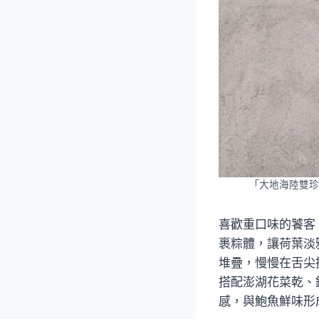
「大地海陸雙珍
喜歡重口味的饕客
裹粽體，讓荷葉淡
堆疊，慢慢在舌尖
搭配澎湖花菜乾、
感，與鮑魚鮮味形