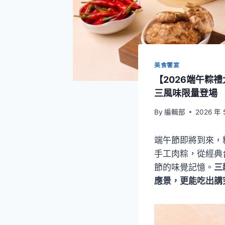
美食饗宴
【2026端午粽
三風味限量登場
By
編輯部
2026 年 
端午節即將到來，
手工肉粽，從經典
節的味覺記憶。
三
應景，更能吃出講