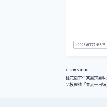
Post
#
2026端午粽禮大賞
Tags:
文
PREVIOUS
桂花樹下午茶翻玩臺味
章
北投麗禧「春夏一日遊
導
覽