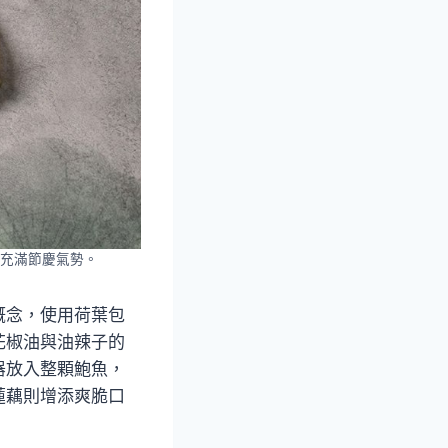
都充滿節慶氣勢。
概念，使用荷葉包
花椒油與油辣子的
器放入整顆鮑魚，
蓮藕則增添爽脆口