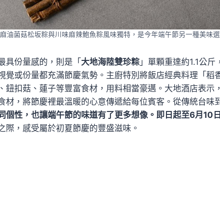
麻油菌菇松坂粽與川味麻辣鮑魚粽風味獨特，是今年端午節另一種美味選
最具份量感的，則是「
大地海陸雙珍粽
」單顆重達約1.1公
視覺或份量都充滿節慶氣勢。主廚特別將飯店經典料理「稻
、鈕扣菇、蓮子等豐富食材，用料相當豪邁。大地酒店表示
食材，將節慶裡最溫暖的心意傳遞給每位賓客。從傳統台味
同個性，也讓端午節的味道有了更多想像。即日起至6月10
之際，感受屬於初夏節慶的豐盛滋味。