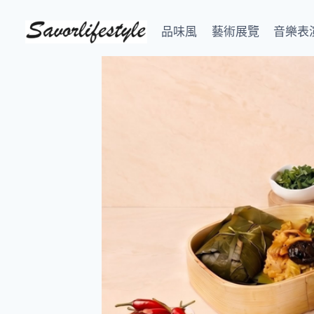
Skip
to
品味風
藝術展覽
音樂表
content