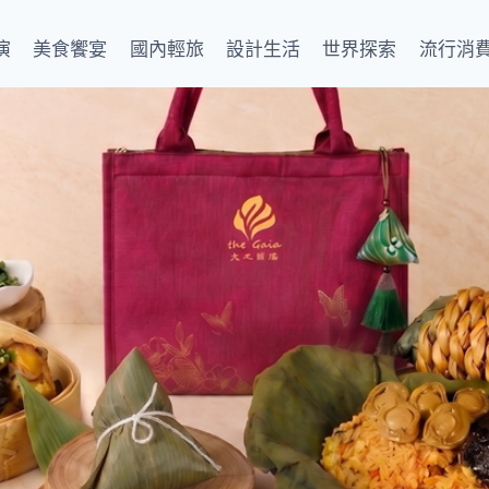
演
美食饗宴
國內輕旅
設計生活
世界探索
流行消