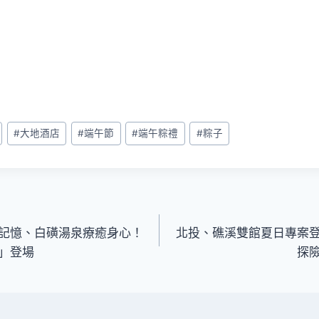
#
大地酒店
#
端午節
#
端午粽禮
#
粽子
記憶、白磺湯泉療癒身心！
北投、礁溪雙館夏日專案
」登場
探