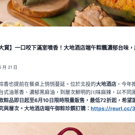
禮大賞】一口咬下滿室噴香！大地酒店端午粽飄濃郁台味
5 月 21 日
粽香也提前在餐桌上悄悄蔓延。位於北投的
大地酒店
，今年
台式油蔥香、濃郁黑麻油，到層次鮮明的川味麻辣，以不同
款粽品即日起至6月10日限時限量販售，最低72折起，希望
究與層次。大地酒店端午御粽珍饌訂購：
https://reurl.cc