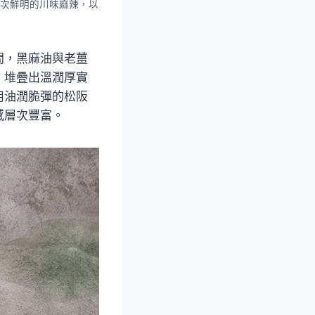
次鮮明的川味麻辣，以
間，黑麻油與老薑
，堆疊出溫潤厚實
用油潤脆彈的松阪
感層次豐富。