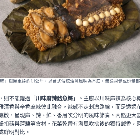
粽」單顆重達約1.1公斤，以台式傳統油蔥風味為基底，無論視覺或份量
，則不能錯過「
川味麻辣鮑魚粽
」。主廚以川味麻辣為核心
雅清香與辛香麻辣彼此融合。辣感不走刺激路線，而是透過
擴散，呈現麻、辣、鮮、香層次分明的風味節奏。內餡更大
鈕扣菇與蓮藕等食材。花菜乾帶有海風吹拂後的獨特鹹香，
成鮮明對比。