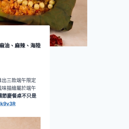
，麻油、麻辣、海陸
推出三款端午限定
風味描繪屬於端午
讓節慶餐桌不只是
/3k9v3R