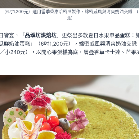
（6吋1,200元）選用當季香甜哈密瓜製作，綿密戚風與清爽奶油交織。(圖
北)
日饗宴，「
品頌坊烘焙坊
」更祭出多款夏日水果單品蛋糕：
瓜鮮奶油蛋糕」（6吋1,200元），綿密戚風與清爽奶油交
0元／小240元），以開心果蛋糕為底，層疊香草卡士達、芒