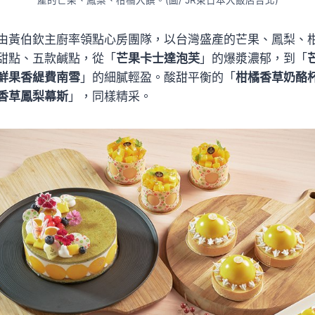
產的芒果、鳳梨、柑橘入饌。(圖/ JR東日本大飯店台北)
由黃伯欽主廚率領點心房團隊，以台灣盛產的芒果、鳳梨、
甜點、五款鹹點，從「
芒果卡士達泡芙
」的爆漿濃郁，到「
鮮果香緹費南雪
」的細膩輕盈。酸甜平衡的「
柑橘香草奶酪
香草鳳梨幕斯
」，同樣精采。