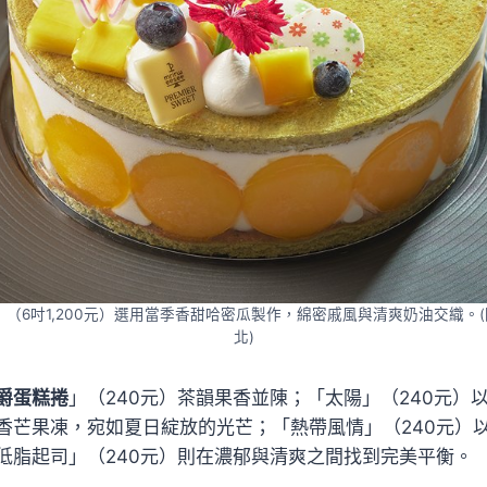
（6吋1,200元）選用當季香甜哈密瓜製作，綿密戚風與清爽奶油交織。(圖
北)
爵蛋糕捲
」（240元）茶韻果香並陳；「太陽」（240元）
香芒果凍，宛如夏日綻放的光芒；「熱帶風情」（240元）
低脂起司」（240元）則在濃郁與清爽之間找到完美平衡。