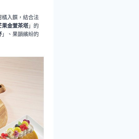
柑橘入饌，結合法
芒果金萱茶塔
」的
杯
」、果韻繽紛的