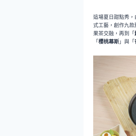
這場夏日甜點秀，
式工藝，創作九款
果茶交融，再到「
「
櫻桃幕斯
」與「