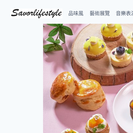
Skip
to
品味風
藝術展覽
音樂表
content