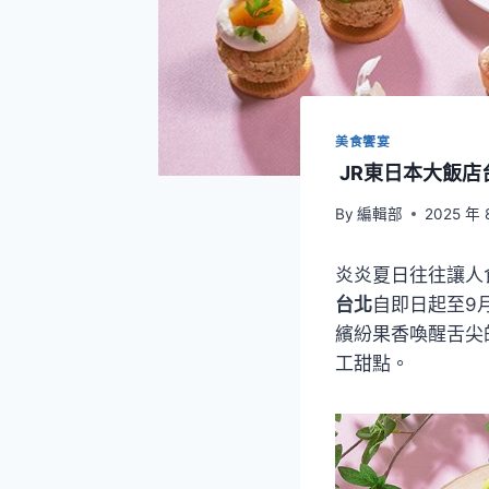
美食饗宴
JR東日本大飯
By
編輯部
2025 年 
炎炎夏日往往讓人
台北
自即日起至9
繽紛果香喚醒舌尖
工甜點。