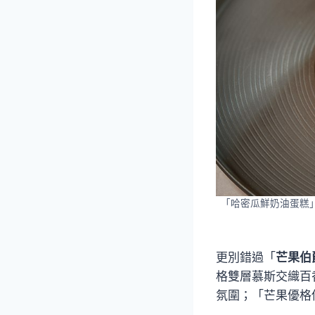
「哈密瓜鮮奶油蛋糕」
更別錯過「
芒果伯
格雙層慕斯交織百
氛圍；「芒果優格