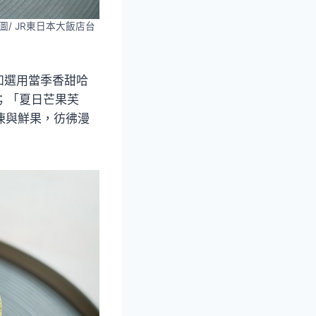
/ JR東日本大飯店台
如選用當季香甜哈
織；「夏日芒果芙
果凍與鮮果，彷彿漫