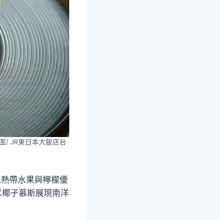
/ JR東日本大飯店台
以熱帶水果與檸檬優
以椰子慕斯展現南洋