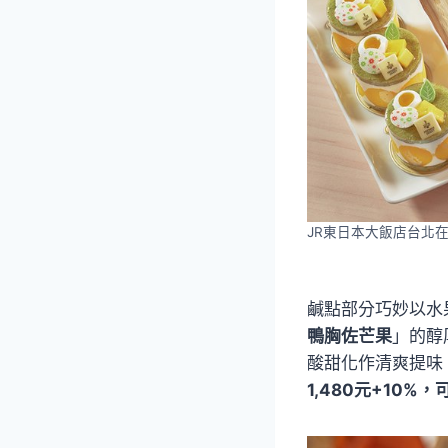
JR東日本大飯店台北
鹹點部分巧妙以水
鴨胸佐芒果
」的醇
酸甜化作清爽提味
1,480元+10