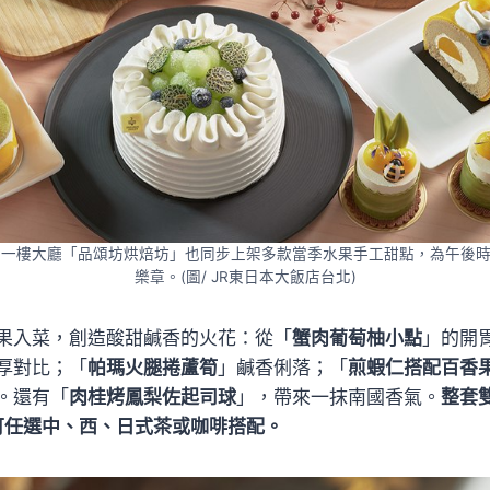
在一樓大廳「品頌坊烘焙坊」也同步上架多款當季水果手工甜點，為午後
樂章。(圖/ JR東日本大飯店台北)
果入菜，創造酸甜鹹香的火花：從「
蟹肉葡萄柚小點
」的開
厚對比；「
帕瑪火腿捲蘆筍
」鹹香俐落；「
煎蝦仁搭配百香
。還有「
肉桂烤鳳梨佐起司球
」，帶來一抹南國香氣。
整套
%，可任選中、西、日式茶或咖啡搭配。