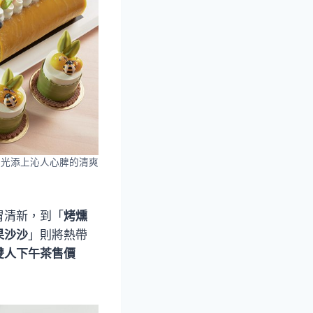
時光添上沁人心脾的清爽
胃清新，到「
烤燻
果沙沙
」則將熱帶
雙人下午茶售價