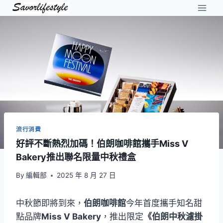
Skip
to
content
流行消費
好評不斷熱烈加碼！伯朗咖啡館攜手Miss V
Bakery推出聯名限量中秋禮盒
By
編輯部
2025 年 8 月 27 日
中秋節即將到來，
伯朗咖啡館
今年首度攜手知名甜
點品牌
Miss V Bakery
，推出限定
《伯朗中秋濾掛