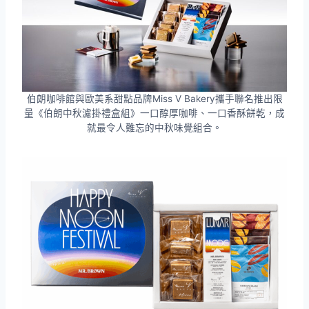
伯朗咖啡館與歐美系甜點品牌Miss V Bakery攜手聯名推出限
量《伯朗中秋濾掛禮盒組》一口醇厚咖啡、一口香酥餅乾，成
就最令人難忘的中秋味覺組合。