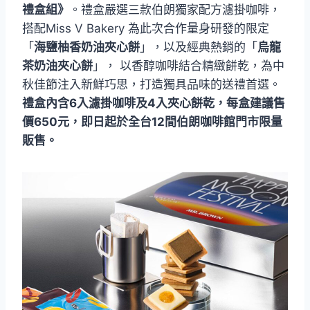
禮盒組》
。禮盒嚴選三款伯朗獨家配方濾掛咖啡，
搭配Miss V Bakery 為此次合作量身研發的限定
「
海鹽柚香奶油夾心餅
」，以及經典熱銷的「
烏龍
茶奶油夾心餅
」， 以香醇咖啡結合精緻餅乾，為中
秋佳節注入新鮮巧思，打造獨具品味的送禮首選。
禮盒內含6入濾掛咖啡及4入夾心餅乾，每盒建議售
價650元，即日起於全台12間伯朗咖啡館門市限量
販售。