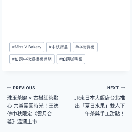
Post
#
Miss V Bakery
#
中秋禮盒
#
中秋賀禮
Tags:
#
伯朗中秋濾掛禮盒組
#
伯朗咖啡館
文
PREVIOUS
NEXT
珠玉茶罐 × 古樹紅茶點
JR東日本大飯店台北推
章
心 共賞團圓時光！王德
出「夏日水果」雙人下
導
傳中秋限定《雲月合
午茶與手工甜點！
茗》溫潤上市
覽