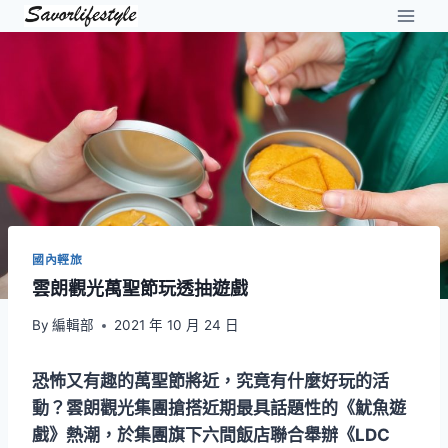
Skip
to
content
國內輕旅
雲朗觀光萬聖節玩透抽遊戲
By
編輯部
2021 年 10 月 24 日
恐怖又有趣的萬聖節將近，究竟有什麼好玩的活
動？雲朗觀光集團搶搭近期最具話題性的《魷魚遊
戲》熱潮，於集團旗下六間飯店聯合舉辦《LDC