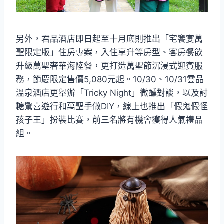
另外，君品酒店即日起至十月底則推出「宅饗宴萬
聖限定版」住房專案，入住享升等房型、客房餐飲
升級萬聖奢華海陸餐，更打造萬聖節沉浸式迎賓服
務，節慶限定售價5,080元起。10/30、10/31雲品
溫泉酒店更舉辦「Tricky Night」微醺對談，以及討
糖驚喜遊行和萬聖手做DIY，線上也推出「假鬼假怪
孩子王」扮裝比賽，前三名將有機會獲得人氣禮品
組。