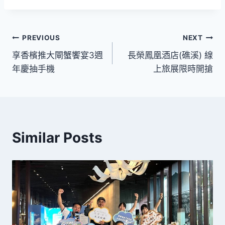
文
PREVIOUS
NEXT
享香檳推大閘蟹饗宴3週
長榮鳳凰酒店(礁溪) 線
章
年慶抽手機
上旅展限時開搶
導
覽
Similar Posts