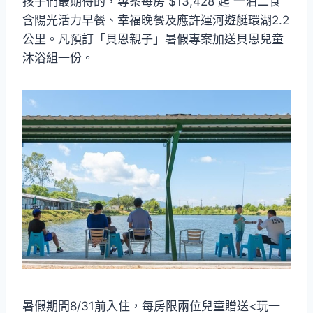
孩子們最期待的，專案每房 $13,428 起 一泊二食
含陽光活力早餐、幸福晚餐及應許運河遊艇環湖2.2
公里。凡預訂「貝恩親子」暑假專案加送貝恩兒童
沐浴組一份。
暑假期間8/31前入住，每房限兩位兒童贈送<玩一