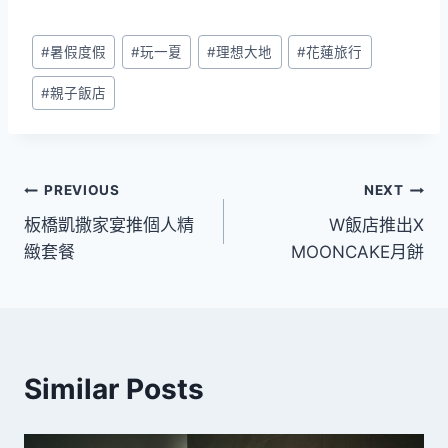
Post
#
暑假度假
#
玩一夏
#
理想大地
#
花蓮旅行
Tags:
#
親子飯店
文
PREVIOUS
NEXT
板橋凱撒家宴推個人精
W飯店推出X
章
緻套餐
MOONCAKE月餅
導
覽
Similar Posts