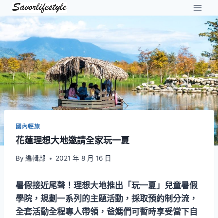
Skip
to
content
國內輕旅
花蓮理想大地邀請全家玩一夏
By
編輯部
2021 年 8 月 16 日
暑假接近尾聲！理想大地推出「玩一夏」兒童暑假
學院，規劃一系列的主題活動，採取預約制分流，
全套活動全程專人帶領，爸媽們可暫時享受當下自