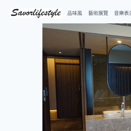
Skip
to
品味風
藝術展覽
音樂表
content