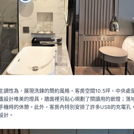
調性為，展現洗鍊的簡約風格。客房空間10.5坪，中央處是擺放
盞設計唯美的燈具，牆面裡另貼心規劃了閱讀用的嵌燈；落
手機時的休憩。此外，客房內特別安排了許多USB的充電孔
設計。