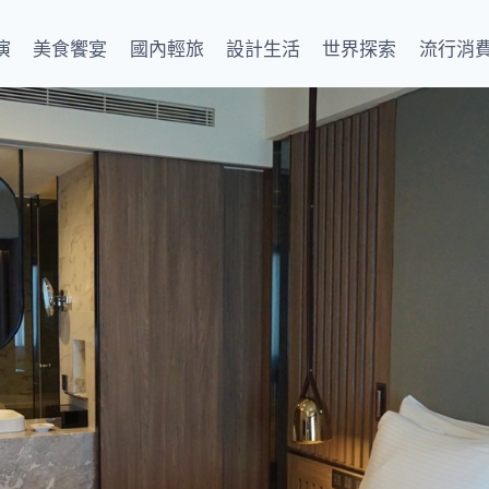
演
美食饗宴
國內輕旅
設計生活
世界探索
流行消