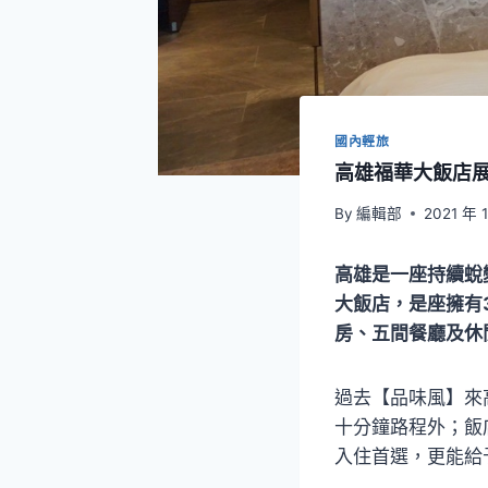
國內輕旅
高雄福華大飯店
By
編輯部
2021 年 
高雄是一座持續蛻
大飯店，是座擁有
房、五間餐廳及休
過去【品味風】來
十分鐘路程外；飯
入住首選，更能給