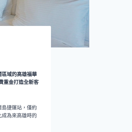
鬧區域的高雄福華
費重金打造全新客
麗島捷運站，僅約
此成為來高雄時的