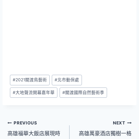
Post
#
2021關渡鳥藝術
#
北市動保處
Tags:
#
大地聲流開幕嘉年華
#
關渡國際自然藝術季
文
PREVIOUS
NEXT
高雄福華大飯店展現時
高雄萬豪酒店獨樹一格
章