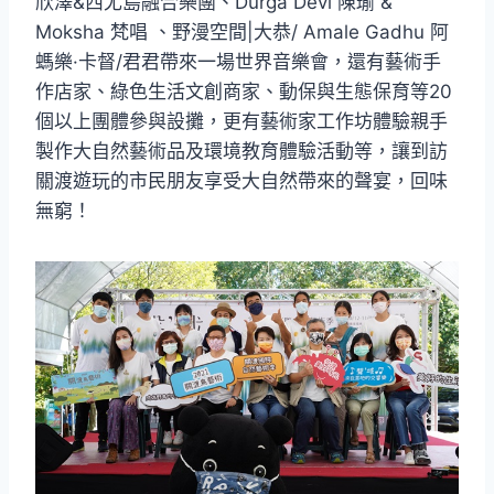
欣澤&西尤島融合樂團、Durga Devi 陳瑜 &
Moksha 梵唱 、野漫空間|大恭/ Amale Gadhu 阿
螞樂·卡督/君君帶來一場世界音樂會，還有藝術手
作店家、綠色生活文創商家、動保與生態保育等20
個以上團體參與設攤，更有藝術家工作坊體驗親手
製作大自然藝術品及環境教育體驗活動等，讓到訪
關渡遊玩的市民朋友享受大自然帶來的聲宴，回味
無窮！