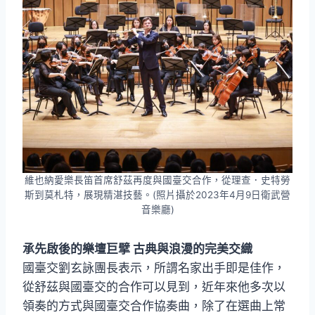
維也納愛樂長笛首席舒茲再度與國臺交合作，從理查．史特勞
斯到莫札特，展現精湛技藝。(照片攝於2023年4月9日衛武營
音樂廳)
承先啟後的樂壇巨擘 古典與浪漫的完美交織
國臺交劉玄詠團長表示，所謂名家出手即是佳作，
從舒茲與國臺交的合作可以見到，近年來他多次以
領奏的方式與國臺交合作協奏曲，除了在選曲上常