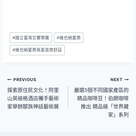
Post
#
國立臺灣交響樂團
#
維也納愛樂
Tags:
#
維也納愛樂長笛首席舒茲
文
PREVIOUS
NEXT
探索原住民文化！阿里
嚴選5個不同國家產區的
章
山英迪格酒店攜手藝術
精品咖啡豆！伯朗咖啡
導
家舉辦鄒族神話藝術展
推出 精品級「世界藏
家」系列
覽