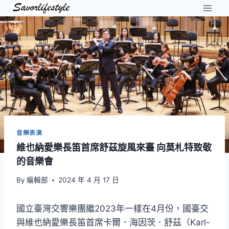
Skip
to
content
音樂表演
維也納愛樂長笛首席舒茲旋風來臺 向莫札特致敬
的音樂會
By
編輯部
2024 年 4 月 17 日
國立臺灣交響樂團繼2023年一樣在4月份，國臺交
與維也納愛樂長笛首席卡爾．海因茨．舒茲（Karl-