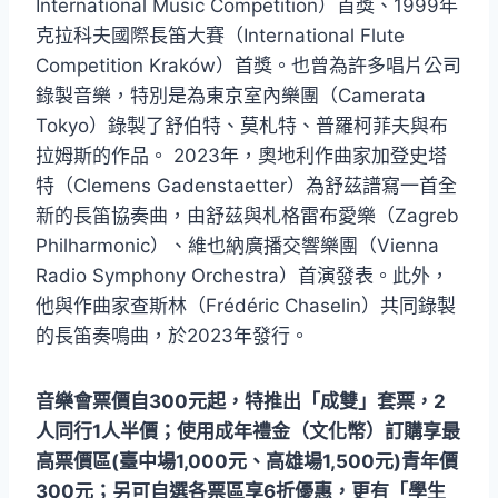
International Music Competition）首獎、1999年
克拉科夫國際長笛大賽（International Flute
Competition Kraków）首獎。也曾為許多唱片公司
錄製音樂，特別是為東京室內樂團（Camerata
Tokyo）錄製了舒伯特、莫札特、普羅柯菲夫與布
拉姆斯的作品。 2023年，奧地利作曲家加登史塔
特（Clemens Gadenstaetter）為舒茲譜寫一首全
新的長笛協奏曲，由舒茲與札格雷布愛樂（Zagreb
Philharmonic）、維也納廣播交響樂團（Vienna
Radio Symphony Orchestra）首演發表。此外，
他與作曲家查斯林（Frédéric Chaselin）共同錄製
的長笛奏鳴曲，於2023年發行。
音樂會票價自300元起，特推出「成雙」套票，2
人同行1人半價；使用成年禮金（文化幣）訂購享最
高票價區(臺中場1,000元、高雄場1,500元)青年價
300元；另可自選各票區享6折優惠，更有「學生