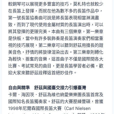
較鋼琴可以展現更多豐富的技巧，莫札特也就較少
在長笛上發揮，而就在他為數不多的長笛作品中，
第一號長笛協奏曲可說是將長笛表現相當淋漓盡
致，而到了現代使用金屬材質的長笛演出時，可以
將其發揮的更臻完美。本曲有三個樂章，第一樂章
是快板，當中有許多裝飾奏是長笛演奏家們相當重
視的技巧展現，第二樂章可以聽到舒茲用擅長的甜
美音色，抒情的將旋律渲染出去。第三樂章則轉化
為輕快、振奮的音樂，這首曲子不僅是國際間各大
比賽、考試常見的曲目，更是長笛學習者必備，歡
迎大家來聽舒茲詮釋這首絕妙佳作。
自由與精準 舒茲與國臺交接力引爆臺灣
卡爾．海因茨．舒茲為維也納愛樂樂團長笛首席及
國際知名長笛獨奏家。舒茲的大賽歷練豐碩，曾獲
1998年尼爾森國際長笛大賽（Carl Nielsen