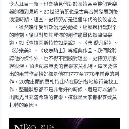
令人耳目一新，也會聽見他對於長笛甚至整個管樂
器的獨到見解。20世紀前葉也是古典音樂發展到後
浪漫時期，理查．史特勞斯是這個年代的佼佼者之
一，雖然晚年受到政治局勢動盪，經歷過相當艱辛
的時刻，後世對於其豐沛的創作能量依然津津樂
道，如《查拉圖斯特拉如是說》、《唐·喬凡尼》、
《莎樂美》、《玫瑰騎士》等經典作品。我們除聆
聽他的傑作外，也不得不回顧對理查．史特勞斯影
響很深，18世紀最重要的音樂家莫札特。這次要演
出的兩首作品恰好都是他在1777至1778年前後的創
作，20歲出頭的莫札特此時在歐洲各地旅行兼找工
作，整體狀態都不是非常好的時候，還是可以創作
出陽光且充滿希望的音樂，這就是大家都很喜歡莫
札特的原因。