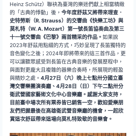
Heinz Schütz）聯袂為臺灣的樂迷們獻上相當精緻
的「古典的悸動」後，
今年度舒茲又將帶來理查．
史特勞斯（R. Strauss）的交響曲《快樂工坊》與
莫札特（W. A. Mozart）第一號長笛協奏曲及第三
十一號交響曲《巴黎》兩首精采的作品。
如果說
2023年舒茲用點綴的方式，巧妙呈現了長笛獨特的
音色變化之後；2024年即將帶來的這三首作品，更
可以讓聽眾感受到長笛在古典音樂的發展歷程中，
與面對更龐大且複雜的器樂合奏時，所展現的輕盈
與精妙之處。
4月27日（六）晚上七點卅分國立臺
灣交響樂團演奏廳、4月28日（日）下午二點卅分
衛武營國家藝術文化中心音樂廳。感謝大家支持，
目前臺中場次所有票券皆已銷售一空，歡迎愛樂朋
友們把握最後在高雄衛武營音樂廳的機會，一起欣
賞這次舒茲帶來這場向莫札特致敬的音樂會。