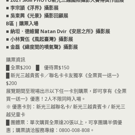
■ 2021 SKM PHOTO新光三越國際攝影大賽得獎作品展
■ 李宗頴《浮界》攝影展
■ 吳東興《光景》攝影回顧展
B區 | 購票入場
■ 納坦．德維爾 Natan Dvir《安居之所》攝影展
■ 小林賢伍《風起臺灣》攝影展
■ 金磊《緯度間的噴氣聲》攝影展
購票資訊
█ 全票$200 █ 優待票$150
█ 新光三越貴賓卡／聯名卡卡友獨享《全票買一送一》
$200
展覽期間至現場出示以下任一卡別購票，即可享有《全票
買一送一》優惠！2人不限同時入場。
※ 優惠卡別：新光三越聯名卡/ 新光三越貴賓卡 / 新光三
越兒童卡
█ 團體票：單次購買全票達20張以上，可享團購半價優
惠；購票請洽服務專線：0800-008-808。