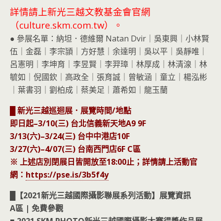
詳情請上新光三越文教基金會官網
（culture.skm.com.tw）。
● 參展名單：納坦．德維爾 Natan Dvir｜吳東興｜小林賢
伍｜金磊｜李宗頴｜方好慧｜余達明｜吳以平｜吳靜唯｜
呂憲明｜李坤育｜李昱賢｜李羿璋｜林厚成｜林清湶｜林
毓如｜倪國欽｜高政全｜張育誠｜曾敏涵｜童立｜楊泓彬
｜葉書羽｜劉柏成｜蔡美足｜蕭希如｜龍玉蘭
█ 新光三越巡迴展．展覽時間/地點
即日起–3/10(三) 台北信義新天地A9 9F
3/13(六)–3/24(三) 台中中港店10F
3/27(六)–4/07(三) 台南西門店6F C區
※ 上述店別閉展日皆開放至18:00止；詳情請上活動官
網：
https://pse.is/3b5f4y
█【2021新光三越國際攝影聯展系列活動】展覽資訊
A區 | 免費參觀