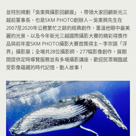
並特別規劃「吳東興攝影回顧展」，帶領大家回顧新光三
越前董事長、也是SKM PHOTO創辦人－吳東興先生在
2007至2020年公務繁忙之餘的經典創作，重溫他眼中最美
麗的光景，以及今年新光三越國際攝影大賽的精彩得獎作
品與前年度SKM PHOTO攝影大賽首獎得主－李宗頴「浮
界」攝影展；全場共28位攝影師、277幅影像創作，展期
間提供定時導覽服務並有多場攝影講座，歡迎民眾親臨感
受影像蘊藏的時代記憶、動人故事！