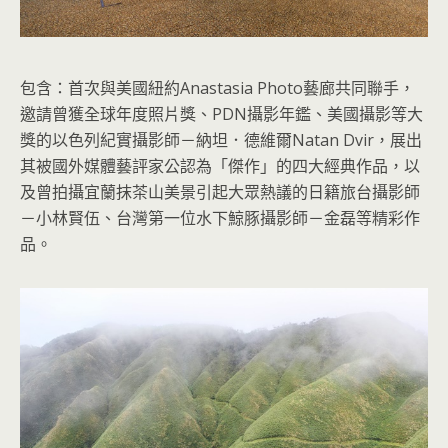
包含：首次與美國紐約Anastasia Photo藝廊共同聯手，
邀請曾獲全球年度照片獎、PDN攝影年鑑、美國攝影等大
獎的以色列紀實攝影師－納坦．德維爾Natan Dvir，展出
其被國外媒體藝評家公認為「傑作」的四大經典作品，以
及曾拍攝宜蘭抹茶山美景引起大眾熱議的日籍旅台攝影師
－小林賢伍、台灣第一位水下鯨豚攝影師－金磊等精彩作
品。