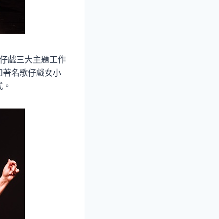
歌仔戲三大主題工作
和著名歌仔戲女小
式。