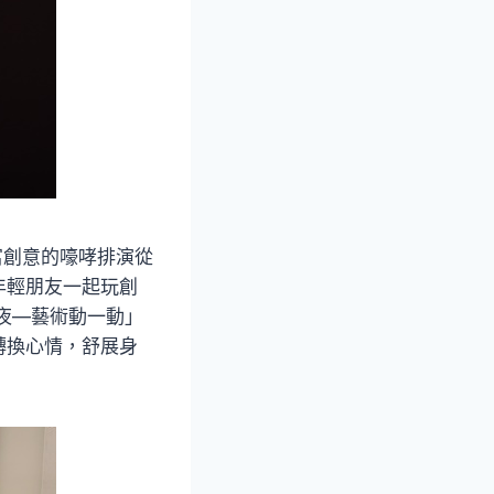
富創意的嚎哮排演從
年輕朋友一起玩創
夜—藝術動一動」
轉換心情，舒展身