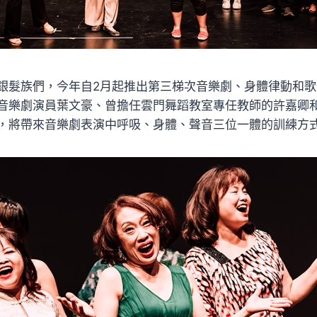
銀髮族們，今年自2月起推出第三梯次音樂劇、身體律動和
音樂劇演員葉文豪、曾擔任雲門舞蹈教室專任教師的許嘉卿
，將帶來音樂劇表演中呼吸、身體、聲音三位一體的訓練方