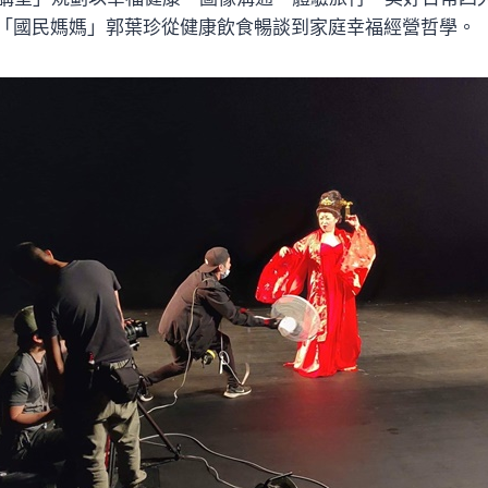
「國民媽媽」郭葉珍從健康飲食暢談到家庭幸福經營哲學。