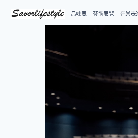
Skip
to
品味風
藝術展覽
音樂表
content