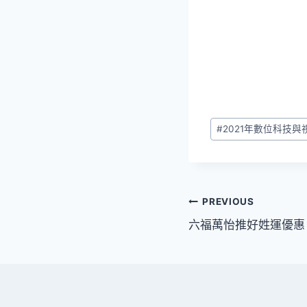
Post
#
2021年數位科技
Tags:
文
PREVIOUS
六福萬怡推好姓運優惠
章
導
覽