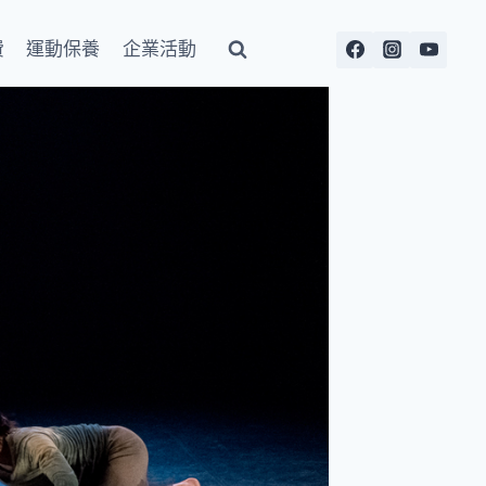
費
運動保養
企業活動