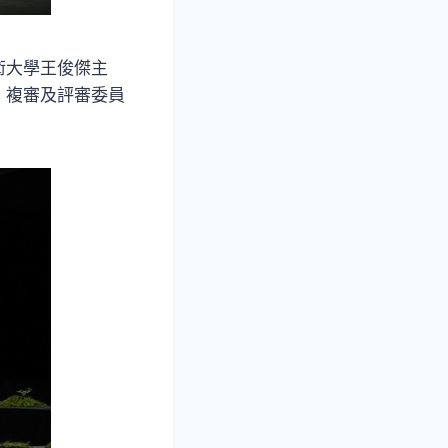
術大學王俊傑主
、複審及評審委員