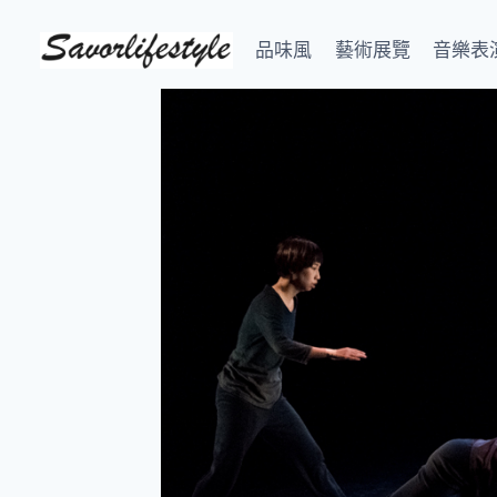
Skip
to
品味風
藝術展覽
音樂表
content