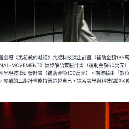
體劇場《夷希微的凝視》共感科技演出計畫（補助金額165
SIGNAL-MOVEMENT》舞步解語實驗計畫（補助金額60萬
性呈現技術研發計畫（補助金額100萬元）。期待藉由「數
，獲補的三組計畫能持續超越自己，探索美學與科技間的可