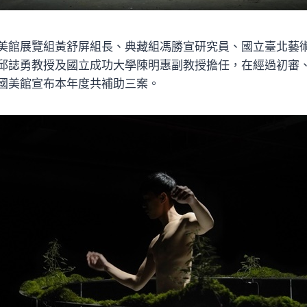
美館展覽組黃舒屏組長、典藏組馮勝宣研究員、國立臺北藝
邱誌勇教授及國立成功大學陳明惠副教授擔任，在經過初審
國美館宣布本年度共補助三案。