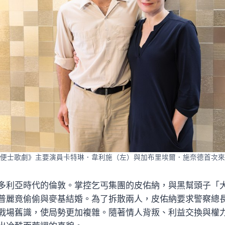
便士歌劇》主要演員卡特琳．韋利施（左）與加布里埃爾．施奈德首次來
多利亞時代的倫敦。掌控乞丐集團的皮佑納，與黑幫頭子「
普麗竟偷偷與麥基結婚。為了拆散兩人，皮佑納要求警察總
戰場舊識，使局勢更加複雜。隨著情人背叛、利益交換與權