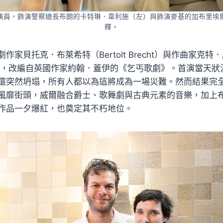
演員，飾演警察總長布朗的卡特琳．韋利施（左）與飾演麥基的加布里埃
釋。
劇作家貝托克．布萊希特（Bertolt Brecht）與作曲家克特．威爾
創作，改編自英國作家約翰．蓋伊的《乞丐歌劇》。首演當天狀
還突然坍塌，所有人都以為這將成為一場災難。然而結果完
風靡街頭，威爾融合爵士、歌舞劇與古典元素的音樂，加上
作品一夕爆紅，也奠定其不朽地位。