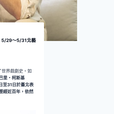
29～5/31北藝
了世界戲劇史。如
巴里・柯斯基
9日至31日於臺北表
歷經近百年，依然