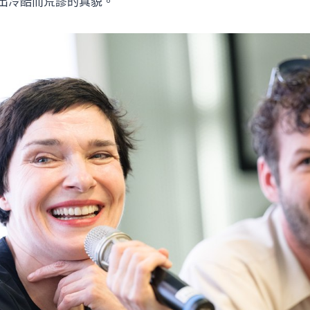
出冷酷而荒謬的真貌。