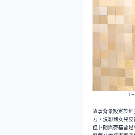
《三
故事背景設定於維
力，沒想到女兒皮
但卜朗與麥基曾是