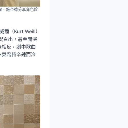
爾．施奈德分享角色詮
（Kurt Weill）
況百出，甚至開演
全相反，劇中歌曲
布萊希特辛辣而冷