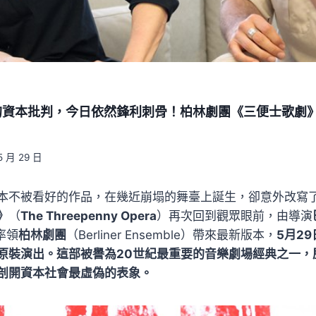
資本批判，今日依然鋒利刺骨！柏林劇團《三便士歌劇》5/
5 月 29 日
本不被看好的作品，在幾近崩塌的舞臺上誕生，卻意外改寫
》
（
The Threepenny Opera
）再次回到觀眾眼前，由導演
）率領
柏林劇團
（Berliner Ensemble）帶來最新版本，
5月2
原裝演出。這部被譽為20世紀最重要的音樂劇場經典之一，
剖開資本社會最虛偽的表象。