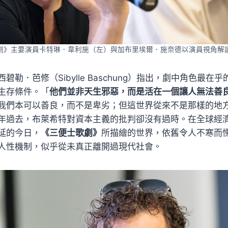
劇》主要演員卡特琳．韋利施（左）與加布里埃爾．施奈德以演員視角解
碧勒．芭修（Sibylle Baschung）指出，劇中角色最在
生存條件。「
他們並非天生邪惡，而是活在一個讓人無法善
我們本可以善良，而不是卑劣；但這世界從來不是那樣的地
年過去，布萊希特對資本主義的批判卻沒有過時。在全球經
延的今日，
《三便士歌劇》
所描繪的世界，依舊令人不寒而
人性機制，似乎從未真正離開過現代社會。