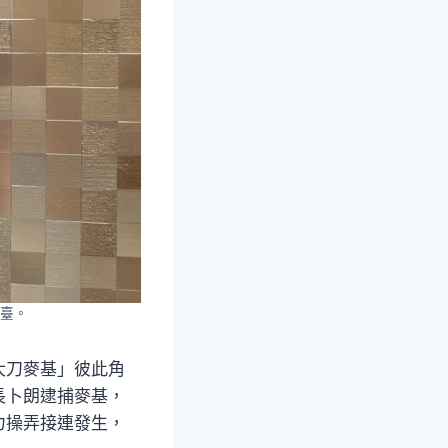
臺。
大刀麥基」彼此角
長卜朗逮捕麥基，
力操弄接連發生，