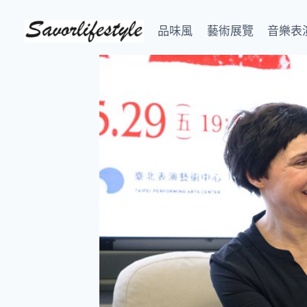
Skip
to
品味風
藝術展覽
音樂表
content