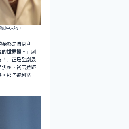
讀劇中人物。
乎的始終是自身利
良的世界裡。
」劇
方！」正是全劇最
濟焦慮、貧富差距
慄。那些被利益、