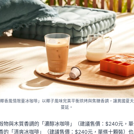
椰香風情限量冰咖啡」以椰子風味完美平衡烘烤與焦糖香調，讓異國夏天
蔓延。
穀物與木質香調的「濃醇冰咖啡」（建議售價：$240元，
香的「清爽冰咖啡」（建議售價：$240元，單條十顆裝）