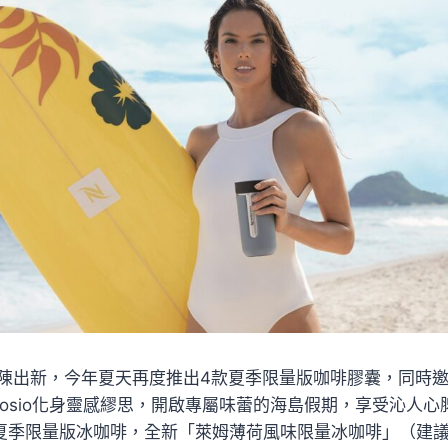
不斷推陳出新，今年夏天再度推出4款夏季限量版咖啡膠囊，同時
 Ambrosio化身靈感繆思，開啟專屬味蕾的海島假期，享受沁人
 2022夏季限量版冰咖啡，全新「萊姆薄荷風味限量冰咖啡」（建議