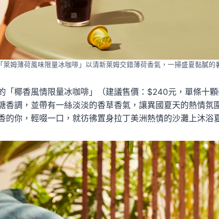
「萊姆薄荷風味限量冰咖啡」以清新萊姆交錯薄荷香氣，一掃盛夏黏膩的
的「椰香風情限量冰咖啡」（建議售價：$240元，單條十
糖香調，並帶有一絲淡淡的香草香氣，讓異國夏天的熱情氛
香的你，輕啜一口，就彷彿置身拉丁美洲熱情的沙灘上沐浴