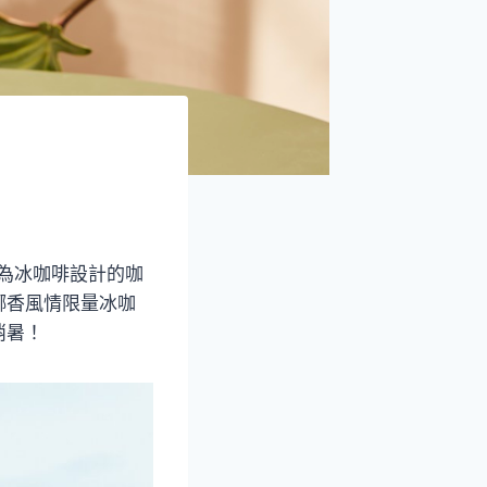
專為冰咖啡設計的咖
椰香風情限量冰咖
消暑！