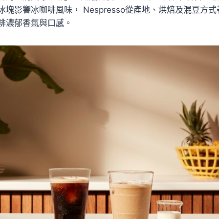
塊影響冰咖啡風味， Nespresso從產地、烘焙及混豆方
啡濃郁香氣與口感。