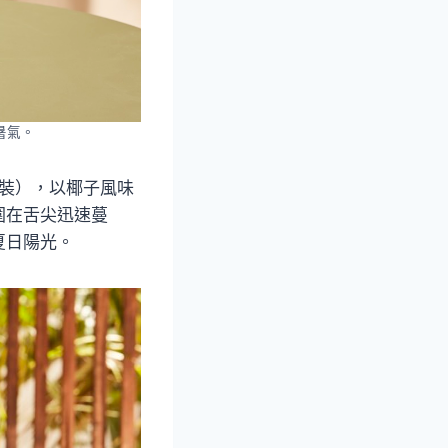
暑氣。
顆裝），以椰子風味
圍在舌尖迅速蔓
夏日陽光。