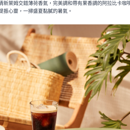
清新萊姆交錯薄荷香氣，完美調和帶有果香調的阿拉比卡咖
提振心靈，一掃盛夏黏膩的暑氣。