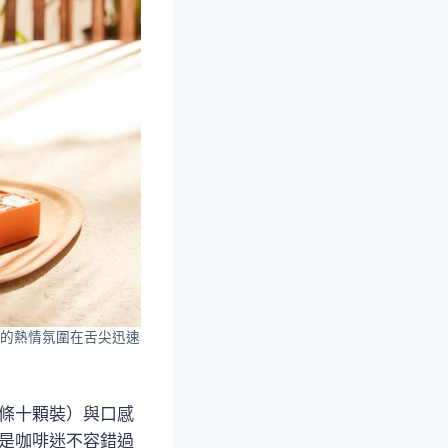
的熱情氛圍在舌尖迅速
單條十顆裝）與口感
也是咖啡迷不容錯過