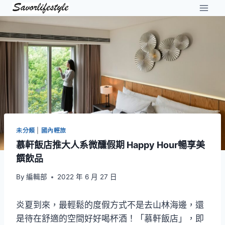
Skip
to
content
未分類
|
國內輕旅
慕軒飯店推大人系微醺假期 Happy Hour暢享美
饌飲品
By
編輯部
2022 年 6 月 27 日
炎夏到來，最輕鬆的度假方式不是去山林海邊，還
是待在舒適的空間好好喝杯酒！「慕軒飯店」，即