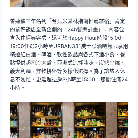
曾連續三年名列「台北米其林指南推薦旅宿」肯定
的慕軒飯店全新企劃的「24h饗樂計畫」，內容包
含入住經典客房，還可於Happy Hour時段15:00-
19:00任選2小時至URBAN331威士忌酒吧無限享用
精選紅白酒、啤酒、軟性飲品與各式下酒小食，餐
點提供起司冷肉盤、亞洲式涼拌滷味、炭烤串燒、
義大利麵、炸物拼盤等多樣化選擇。為了讓旅人休
息不匆忙，更延遲退房3小時至15:00，悠閒住滿24
小時。