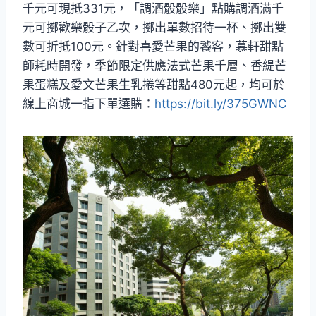
千元可現抵331元，「調酒骰骰樂」點購調酒滿千
元可擲歡樂骰子乙次，擲出單數招待一杯、擲出雙
數可折抵100元。針對喜愛芒果的饕客，慕軒甜點
師耗時開發，季節限定供應法式芒果千層、香緹芒
果蛋糕及愛文芒果生乳捲等甜點480元起，均可於
線上商城一指下單選購：
https://bit.ly/375GWNC