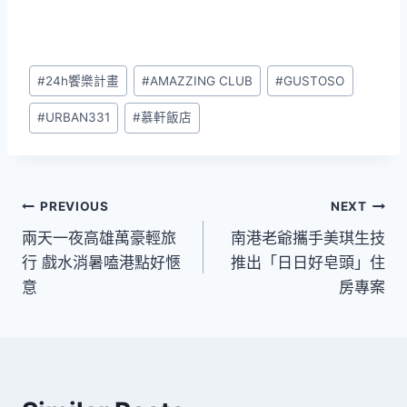
Post
#
24h饗樂計畫
#
AMAZZING CLUB
#
GUSTOSO
Tags:
#
URBAN331
#
慕軒飯店
文
PREVIOUS
NEXT
兩天一夜高雄萬豪輕旅
南港老爺攜手美琪生技
章
行 戲水消暑嗑港點好愜
推出「日日好皂頭」住
導
意
房專案
覽