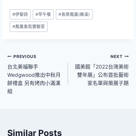
Post
#
伊聖詩
#
早午餐
#
長榮鳳凰(礁溪)
Tags:
#
鳳凰香氛實驗室
文
PREVIOUS
NEXT
台北美福聯手
國美館「2022台灣美術
章
Wedgwood推出中秋月
雙年展」公布首批藝術
導
餅禮盒 另有烤肉小滿漢
家名單與策展子題
組
覽
Similar Posts