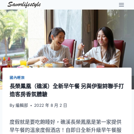
Skip
to
content
國內輕旅
長榮鳳凰（礁溪）全新早午餐 另與伊聖詩聯手打
造客房香氛體驗
By
編輯部
2022 年 8 月 2 日
度假就是要吃飽睡好，礁溪長榮鳳凰是第一家提供
早午餐的溫泉度假酒店！自即日全新升級早午餐服