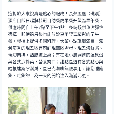
這對旅人來說真是貼心的服務！長榮鳳凰（礁溪）
酒店自即日起將桂冠自助餐廳早餐升級為早午餐，
供應時間自上午7點至下午1點，多時段供旅客彈性
選擇，即使退房後也能放鬆享用豐富精彩的早午
餐。餐檯上提供多國料理，大菜小點琳瑯滿目；澎
湃噴香的現煮區有廚師現煎歐姆蛋、現煮海鮮粥、
現切肉排，熱騰騰上桌；有在地小農飼育的溫泉蛋
與各式涼拌菜，營養爽口；甜點區還有各式點心與
哈根達斯冰淇淋、星巴克咖啡無限享用，讓您睡飽
飽、吃飽飽，為一天的開始注入滿滿元氣。