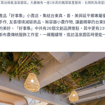
紅葉谷綠能溫泉園區」大廳擁有一座2米高的楓葉裝置藝術，右側則為尋星
產品「好事集」小賣店，集結台東真、善、美與延平鄉專屬
手作, 友善環境減碳商品、無容器小農作物, 讓最精華的台
的美好。「好事集」中共有26個文創品牌進駐，其中更有2
斯布農傳統服飾工作室、一織獨繡等，造訪溫泉園區時便能