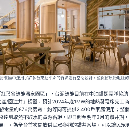
房餐廳中運用了許多台東延平鄉的竹飾進行空間設計，並保留原始毛胚的
的「紅葉谷綠能溫泉園區」，台泥綠能目前在中油鑽探團隊協助
「生產/回注井」鑽鑿，預計2024年底1MW的地熱發電廠完
年則發電量約876萬度電，約等同可提供2,400戶家庭使用；
術達到取熱不取水的資源循環。即日起至明年3月的鑽井期
展」，為全台首次開放供民眾參觀的鑽井案場，可以讓民眾