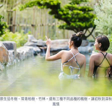
原生茄冬樹、常青柏樹、竹林，還有三種不同品種的楓樹，讓初秋到深秋
風情