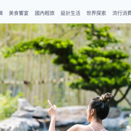
演
美食饗宴
國內輕旅
設計生活
世界探索
流行消