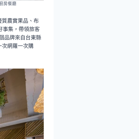
廚房餐廳
優質農實果品、布
東好事集，帶領旅客
3個品牌來自台東縣
一次網羅一次購