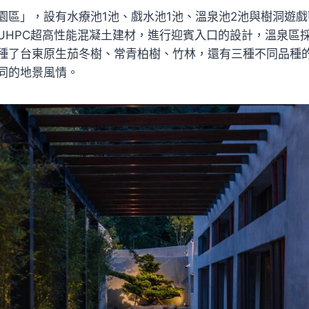
園區」，設有水療池1池、戲水池1池、溫泉池2池與樹洞遊
UHPC超高性能混凝土建材，進行迎賓入口的設計，溫泉區
種了台東原生茄冬樹、常青柏樹、竹林，還有三種不同品種
同的地景風情。