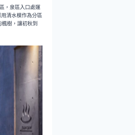
戲區，泉區入口處運
採用清水模作為分區
的楓樹，讓初秋到