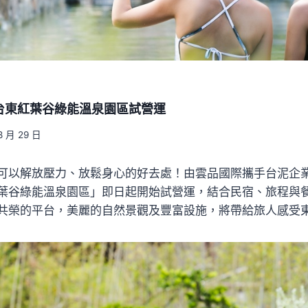
台東紅葉谷綠能溫泉園區試營運
8 月 29 日
可以解放壓力、放鬆身心的好去處！由雲品國際攜手台泥企
葉谷綠能溫泉園區」即日起開始試營運，結合民宿、旅程與
共榮的平台，美麗的自然景觀及豐富設施，將帶給旅人感受