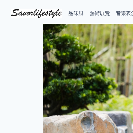
Skip
to
品味風
藝術展覽
音樂表
content