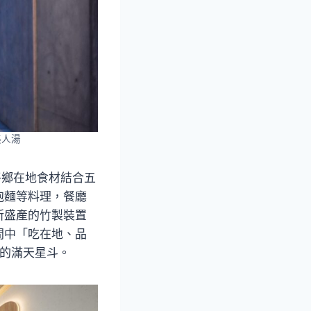
美人湯
延平鄉在地食材結合五
泡麵等料理，餐廳
所盛產的竹製裝置
間中「吃在地、品
中的滿天星斗。