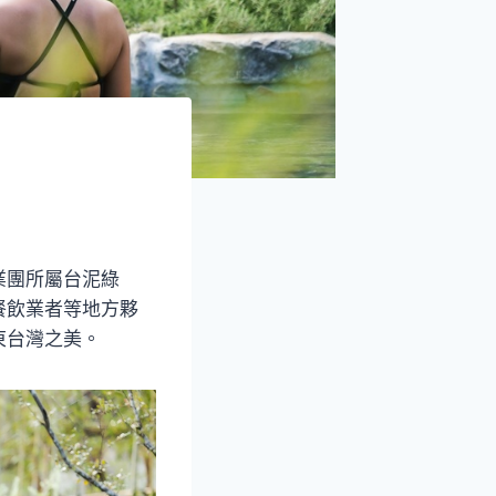
業團所屬台泥綠
餐飲業者等地方夥
東台灣之美。