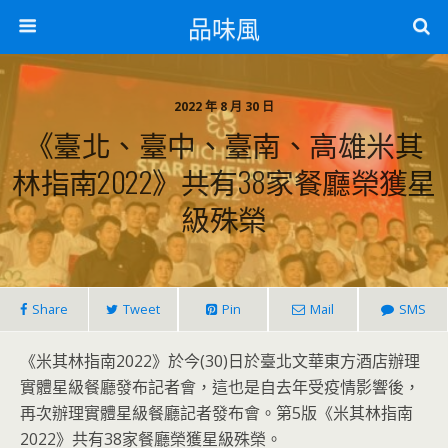
品味風
2022 年 8 月 30 日
《臺北、臺中、臺南、高雄米其
林指南2022》共有38家餐廳榮獲星
級殊榮
Share
Tweet
Pin
Mail
SMS
《米其林指南2022》於今(30)日於臺北文華東方酒店辦理
實體星級餐廳發布記者會，這也是自去年受疫情影響後，
再次辦理實體星級餐廳記者發布會。第5版《米其林指南
2022》共有38家餐廳榮獲星級殊榮。