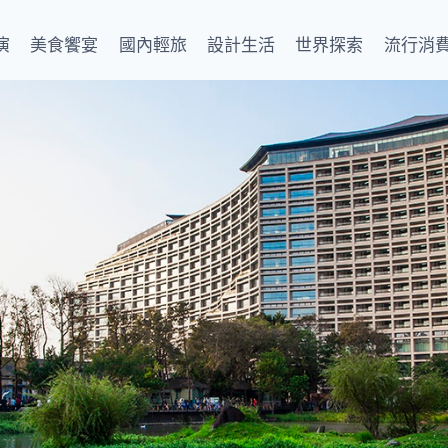
演
美食饗宴
國內輕旅
設計生活
世界探索
流行消