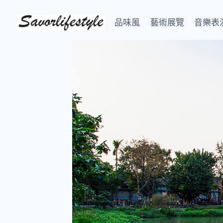
Skip
to
品味風
藝術展覽
音樂表
content