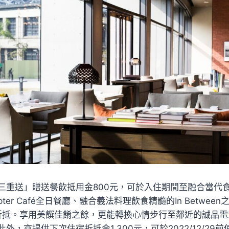
三重送」贈送餐飲抵用金800元，可於入住期間至融合當代
pter Café全日餐廳、融合義法料理飲食精髓的In Between
書坊折抵。享用美饌佳餚之餘，更能轉換心情步行至鄰近的誠品
外，亦提供下次住宿折抵金1,300元，可於2022/12/29