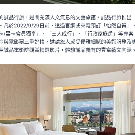
的誠品行旅，是間充滿人文氣息的文藝旅館，誠品行旅推出
凡於2022/9/29日前，透過官網或來電預訂「怡然自得」
卡/黑卡會員獨享」、「三人成行」、「行政家庭房」等專案
金與電影票三重好禮，邀請旅人感受優雅細膩的美饌服務及
至誠品電影院觀賞精選影片，體驗誠品獨有的豐富藝文內涵