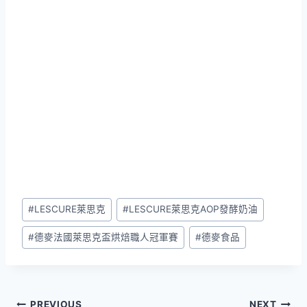
Post
#
LESCURE萊思克
#
LESCURE萊思克AOP發酵奶油
Tags:
#
德麥法國萊思克盃烘焙職人冠軍賽
#
德麥食品
PREVIOUS
NEXT