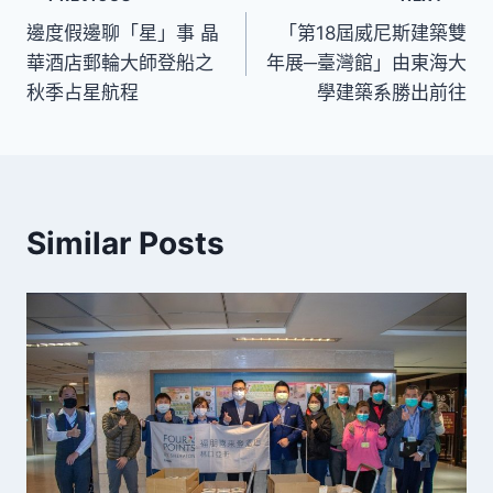
文
邊度假邊聊「星」事 晶
「第18屆威尼斯建築雙
章
華酒店郵輪大師登船之
年展─臺灣館」由東海大
導
秋季占星航程
學建築系勝出前往
覽
Similar Posts