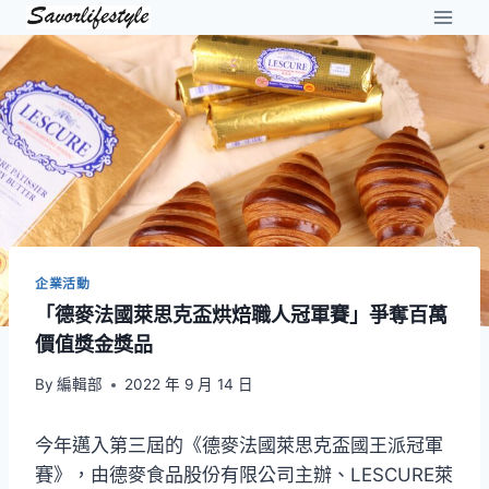
Skip
to
content
企業活動
「德麥法國萊思克盃烘焙職人冠軍賽」爭奪百萬
價值獎金獎品
By
編輯部
2022 年 9 月 14 日
今年邁入第三屆的《德麥法國萊思克盃國王派冠軍
賽》，由德麥食品股份有限公司主辦、LESCURE萊