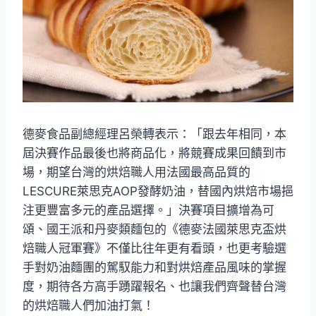
德麥食品副總經理呂榮轉表示：「跟去年相同，本
屆決賽作品最後也將商品化，將競賽成果回饋到市
場，期望台灣的烘焙職人用法國最高品質的
LESCURE萊思克AOP發酵奶油，替國內烘焙市場挹
注更豐富多元的產品選擇。」決賽項目擴增為可
頌、國王派和丹麥類麵包的《德麥法國萊思克盃烘
焙職人冠軍賽》不僅比往年更有看頭，也更考驗選
手對奶油麵團的駕馭能力和對烘焙產品風味的掌握
度，期待各方高手踴躍報名、也讓我們齊聲替台灣
的烘焙職人們加油打氣！