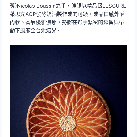
獎)Nicolas Boussin之手，強調以精品級LESCURE
萊思克AOP發酵奶油製作成的可頌，成品口感外酥
內軟、香氣優雅濃郁，勢將在選手緊密的練習與帶
動下風靡全台烘焙界。