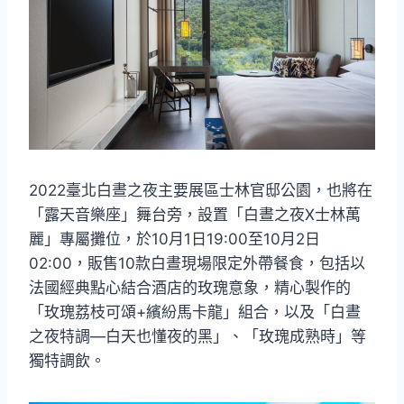
2022臺北白晝之夜主要展區士林官邸公園，也將在
「露天音樂座」舞台旁，設置「白晝之夜X士林萬
麗」專屬攤位，於10月1日19:00至10月2日
02:00，販售10款白晝現場限定外帶餐食，包括以
法國經典點心結合酒店的玫瑰意象，精心製作的
「玫瑰荔枝可頌+繽紛馬卡龍」組合，以及「白晝
之夜特調—白天也懂夜的黑」、「玫瑰成熟時」等
獨特調飲。