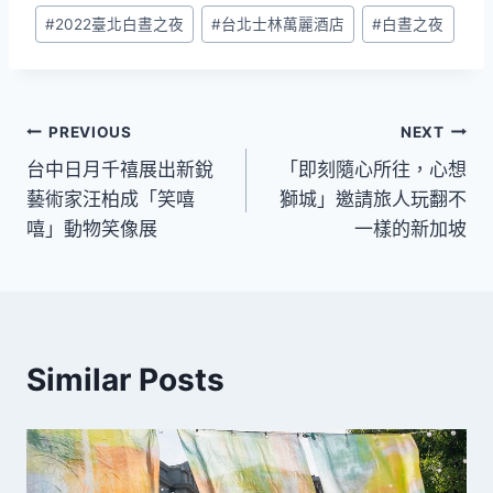
Post
#
2022臺北白晝之夜
#
台北士林萬麗酒店
#
白晝之夜
Tags:
文
PREVIOUS
NEXT
台中日月千禧展出新銳
「即刻隨心所往，心想
章
藝術家汪柏成「笑嘻
獅城」邀請旅人玩翻不
導
嘻」動物笑像展
一樣的新加坡
覽
Similar Posts