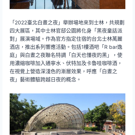
「2022臺北白晝之夜」舉辦場地來到士林，共規劃
四大展區，其中士林官邸公園將化身「黑夜童話派
對」展演場域。作為官方指定住宿的台北士林萬麗
酒店，推出系列響應活動。包括1樓酒吧「R bar逸
庭」與白晝之夜聯名特調「白天也懂夜的黑」，使
用濃縮咖啡加入通寧水、伏特加及卡魯哇咖啡酒，
在視覺上營造深淺色的漸層效果，呼應「白晝之
夜」藝術體驗跨越日夜的概念。