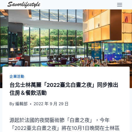
Skip
to
content
企業活動
台北士林萬麗「2022臺北白晝之夜」同步推出
住房＆餐飲活動
By
編輯部
2022 年 9 月 29 日
源起於法國的夜間藝術節「白晝之夜」，今年
「2022臺北白晝之夜」將在10月1日晚間在士林區