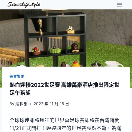
Skip
to
content
美食饗宴
熱血迎接2022世足賽 高雄萬豪酒店推出限定世
足午茶組
By
編輯部
2022 年 11 月 16 日
全球球迷即將瘋狂的世界盃足球賽即將在台灣時間
11/21正式開打！睽違四年的世足賽亮點不斷，為滿