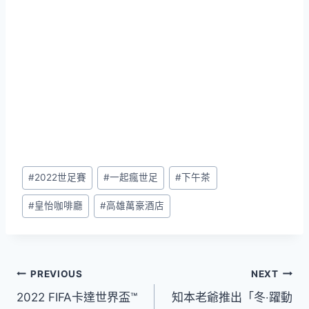
Post
#
2022世足賽
#
一起瘋世足
#
下午茶
Tags:
#
皇怡咖啡廳
#
高雄萬豪酒店
文
PREVIOUS
NEXT
2022 FIFA卡達世界盃™
知本老爺推出「冬‧躍動
章