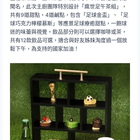
聞名，此次主廚團隊特別設計「瘋世足午茶組」，
共有9道甜點，4道鹹點，包含「足球金盃」、「足
球巧克力檸檬慕斯」等應景足球療癒甜點，一飽球
迷的味蕾與視覺。飲品部分則可以選擇咖啡或茶，
共有12款飲品可選，適合與好友姊妹淘度過一個放
鬆下午，為支持的國家加油！