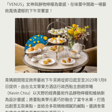
「VENUS」女神與靜物檸檬為靈感，在味蕾中開啟一場藝
術風情濃郁的下午茶饗宴！
青隅期間限定跨界藝術下午茶將從即日起至至2023年1月8
日提供，由台北文華東方酒店行政西點主廚趙崇曦
（Kevin Chiu）以天野的經典藝術作品靜物檸檬和維納斯
為設計靈感；將重點美學元素巧妙融合了當令水果，打造
出創意五款美點，並結合多款精緻細膩的鹹點，邀請食客