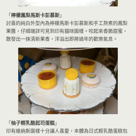
「
檸檬鳳梨馬斯卡彭慕斯
」
討喜的純白外型內為檸檬馬斯卡彭慕斯和手工熬煮的鳳梨
果醬，仔細端詳可見到印有貓咪圖樣。咬起來香脆甜蜜，
散發出一抹清新果香，洋溢出即將過年的歡樂氣息。
「
柚子輕乳酪起司蛋糕
」
印有維納斯圖樣十分讓人喜愛，本體為日式輕乳酪蛋糕包