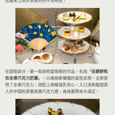
在歲末之際共享美好的午茶時光！
在甜點部分，第一款是相當吸睛的作品，名為「
伯爵餅乾
佐全果巧克力奶霜
」。以維納斯慵懶的姿態呈現，主廚使
用了全果巧克力；搭配上檸檬凝乳夾心，入口清新酸甜誘
人的中隱約透著高雅巧克力香，為味蕾帶來大滿足。