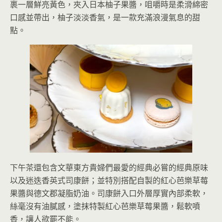
裹一層鮮亮黃色，夾入日本柚子果醬，咀嚼時是柔滑綿密
口感並帶出，柚子淡淡香氣，是一款充滿浪漫氣息的甜
點。
下午茶還包含文華東方貴婦們最愛的經典必嘗的經典原味
以及迷迭香英式司康餅；並特別搭配自製的紅心芭樂草莓
果醬與德文郡凝脂奶油。司康餅入口外層厚實內部柔軟，
絲毫沒有油膩感，塗抹特製紅心芭樂草莓果醬，鬆軟噴
香，讓人欲罷不能。