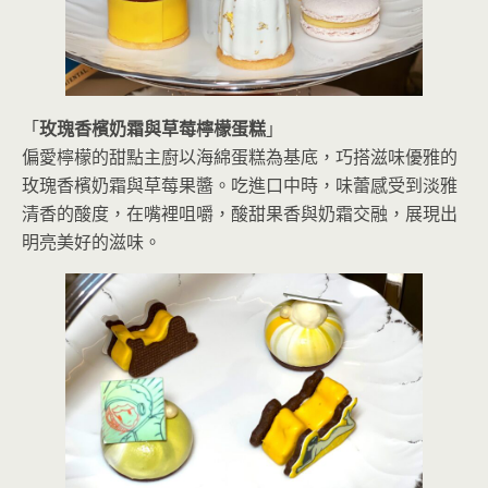
「
玫瑰香檳奶霜與草莓檸檬蛋糕
」
偏愛檸檬的甜點主廚以海綿蛋糕為基底，巧搭滋味優雅的
玫瑰香檳奶霜與草莓果醬。吃進口中時，味蕾感受到淡雅
清香的酸度，在嘴裡咀嚼，酸甜果香與奶霜交融，展現出
明亮美好的滋味。