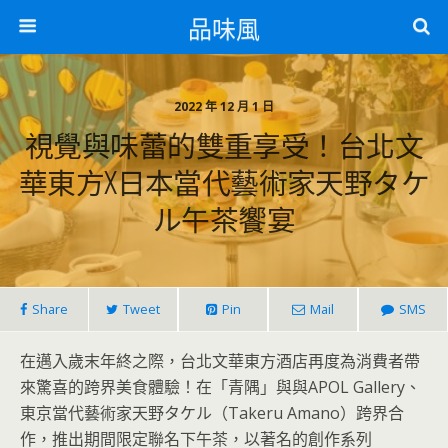
品味風
2022 年 12 月 1 日
視覺與味蕾的雙重享受！台北文
華東方X日本當代藝術家天野タケ
ル午茶饗宴
Share
Tweet
Pin
Mail
SMS
在邁入歲末年終之際，台北文華東方酒店再度為消費者帶
來驚喜的跨界美食體驗！在「青隅」與與APOL Gallery、
東京當代藝術家天野タケル（Takeru Amano）跨界合
作，推出期間限定聯名下午茶，以著名的創作系列