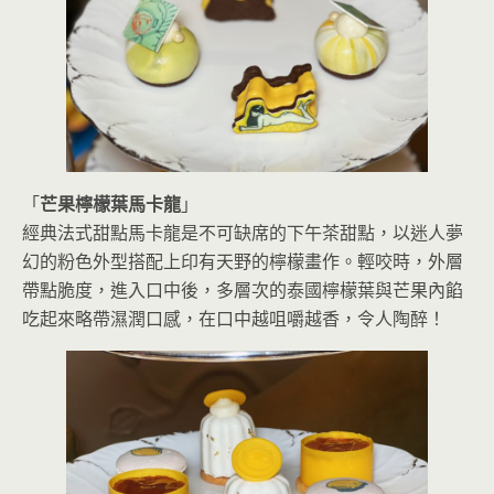
「
芒果檸檬葉馬卡龍
」
經典法式甜點馬卡龍是不可缺席的下午茶甜點，以迷人夢
幻的粉色外型搭配上印有天野的檸檬畫作。輕咬時，外層
帶點脆度，進入口中後，多層次的泰國檸檬葉與芒果內餡
吃起來略帶濕潤口感，在口中越咀嚼越香，令人陶醉！