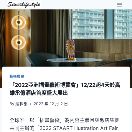
Skip
to
content
藝術展覽
「2022亞洲插畫藝術博覽會」12/22起4天於高
雄承億酒店首度盛大展出
By
編輯部
2022 年 12 月 2 日
全球唯一以「插畫藝術」為內容主體且與飯店集團
共同主辦的「2022 STAART Illustration Art Fair