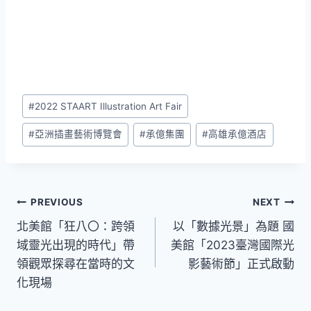
Post
#
2022 STAART Illustration Art Fair
Tags:
#
亞洲插畫藝術博覽會
#
承億集團
#
高雄承億酒店
文
PREVIOUS
NEXT
北美館「狂八〇：跨領
以「數據光景」為題 國
章
域靈光出現的時代」帶
美館「2023臺灣國際光
導
領觀眾探尋在當時的文
影藝術節」正式啟動
化現場
覽