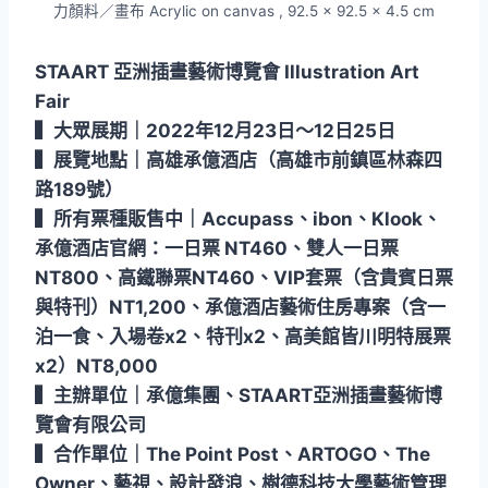
力顏料／畫布 Acrylic on canvas , 92.5 x 92.5 x 4.5 cm
STAART 亞洲插畫藝術博覽會 Illustration Art
Fair
▍大眾展期｜2022年12月23日～12日25日
▍展覽地點｜高雄承億酒店（高雄市前鎮區林森四
路189號）
▍所有票種販售中｜Accupass、ibon、Klook、
承億酒店官網：一日票 NT460、雙人一日票
NT800、高鐵聯票NT460、VIP套票（含貴賓日票
與特刊）NT1,200、承億酒店藝術住房專案（含一
泊一食、入場卷x2、特刊x2、高美館皆川明特展票
x2）NT8,000
▍主辦單位｜承億集團、STAART亞洲插畫藝術博
覽會有限公司
▍合作單位｜The Point Post、ARTOGO、The
Owner、藝視、設計發浪、樹德科技大學藝術管理