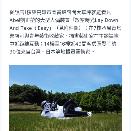
從飯店1樓與高雄市圖書總館間大草坪就能看見
Abei劉正堃的大型人偶裝置「放空時光Lay Down
And Take It Easy」（見附件圖）；在7樓承風青鳥
書店可與青年藝術收藏家、插畫藝術家在主題論壇
中近距離互動；14樓至16樓近40間客房匯聚了約
90位來自台灣、日本等地插畫藝術家。