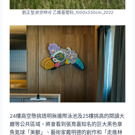
劉正堃
放空時光
乙烯基塑料_1000x330cm_2022
24樓高空懸挑透明無邊際泳池及25樓挑高的閱讀大
廳等公共區域，將會看到張育嘉知名的巨大黑色章
魚氣球「美獸」、藝術家戴明德的創作和「走進林