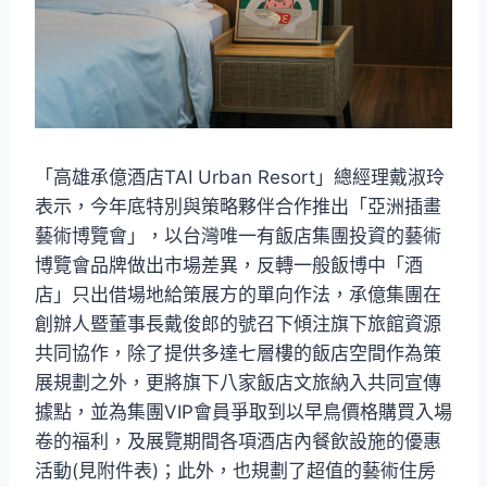
「高雄承億酒店TAI Urban Resort」總經理戴淑玲
表示，今年底特別與策略夥伴合作推出「亞洲插畫
藝術博覽會」，以台灣唯一有飯店集團投資的藝術
博覽會品牌做出市場差異，反轉一般飯博中「酒
店」只出借場地給策展方的單向作法，承億集團在
創辦人暨董事長戴俊郎的號召下傾注旗下旅館資源
共同協作，除了提供多達七層樓的飯店空間作為策
展規劃之外，更將旗下八家飯店文旅納入共同宣傳
據點，並為集團VIP會員爭取到以早鳥價格購買入場
卷的福利，及展覽期間各項酒店內餐飲設施的優惠
活動(見附件表)；此外，也規劃了超值的藝術住房