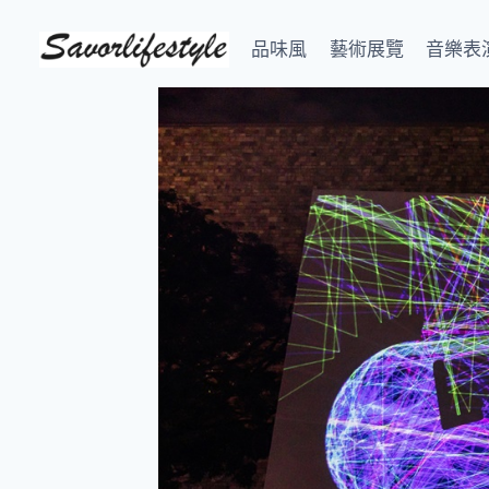
Skip
to
品味風
藝術展覽
音樂表
content