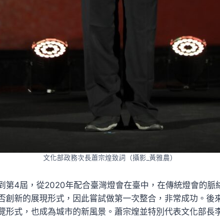
文化部政務次長蕭宗煌致詞（攝影_黃雅農）
到第4屆，從2020年配合臺灣燈會在臺中，在傳統燈會的脈
否創新的展現形式，因此嘗試做第一次整合，非常成功。後
覽形式，也成為城市的新風景。蕭宗煌並特別代表文化部長