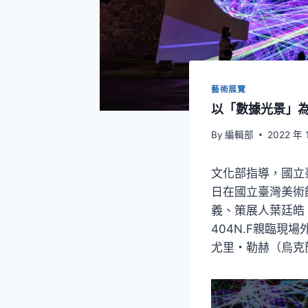
藝術展覽
以「數據光景」為
By
編輯部
2022 年 
文化部指導，國立臺
日在國立臺灣美術
義、策展人葉廷皓
404N.F親臨
尤里・勒赫（烏克