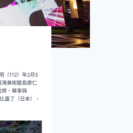
（112）年2月5
臺灣美術館長廖仁
宜婷、蔡寧與
／比嘉了（日本）、