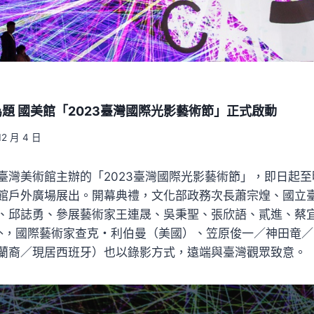
題 國美館「2023臺灣國際光影藝術節」正式啟動
12 月 4 日
灣美術館主辦的「2023臺灣國際光影藝術節」，即日起至明
館戶外廣場展出。開幕典禮，文化部政務次長蕭宗煌、國立
、邱誌勇、參展藝術家王連晟、吳秉聖、張欣語、貳進、蔡
現場外，國際藝術家查克・利伯曼（美國）、笠原俊一／神田竜
蘭裔／現居西班牙）也以錄影方式，遠端與臺灣觀眾致意。