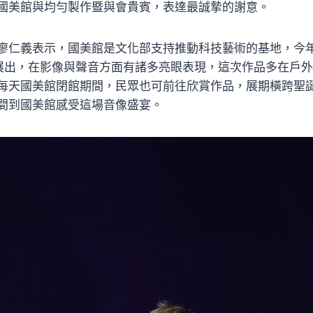
國美館與均勻製作暨與會貴賓，表達最誠摯的謝意。
廖仁義表示，國美館是文化部支持推動科技藝術的基地，今
展出，在影像與聲音方面有諸多亮眼表現，這次作品多在戶
每天國美館閉館期間，民眾也可前往欣賞作品，展期橫跨聖
間到國美館感受這場音像盛宴。