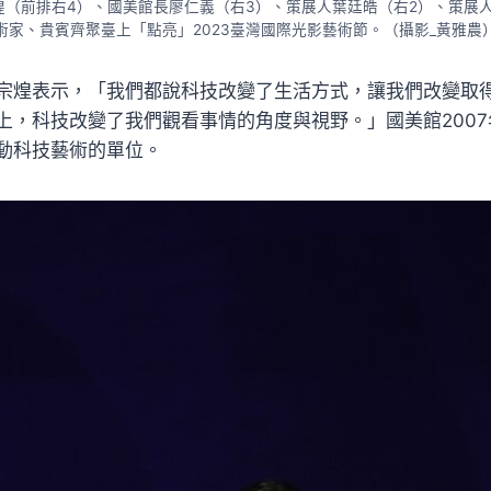
煌（前排右4）、國美館長廖仁義（右3）、策展人葉廷皓（右2）、策展人
術家、貴賓齊聚臺上「點亮」2023臺灣國際光影藝術節。（攝影_黃雅農
宗煌表示，「我們都說科技改變了生活方式，讓我們改變取
上，科技改變了我們觀看事情的角度與視野。」國美館200
動科技藝術的單位。