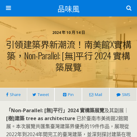
品味風
2024 年 10 月 14 日
引領建築界新潮流！南美館x實構
築，Non-Parallel: [無]平行 2024 實構
築展覽
Share
Tweet
Pin
Mail
SMS
「Non-Parallel: [無]平行」2024 實構築展覽
及其副展｜
[樹]建築 tree as architecture
已於臺南市美術館2館開
展。本次展覽共匯集臺灣建築界優秀的19件作品，展現從
2022年到2024年間完工的臺灣建築，並深刻探討建築在現