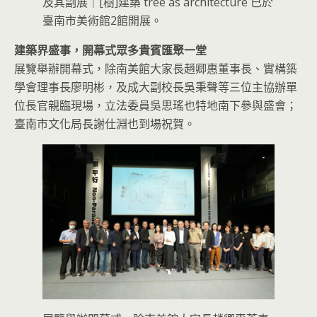
及其副展｜[樹]建築 tree as architecture 已於
臺南市美術館2館開展。
建築界盛事，開幕式眾多貴賓匯聚一堂
展覽舉辦開幕式，除南美館大家長趙卿惠董事長、實構築
學會理事長廖明彬，及成大副校長吳秉聲等三位主協辦單
位長官親臨現場，立法委員吳思瑤也特地南下參與盛會；
臺南市文化局長謝仕淵也到場祝賀。