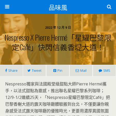
品味風
2022 年 12 月 9 日
Nespresso X Pierre Hermé「星耀巴黎限
定Café」快閃信義香堤大道！
Share
Tweet
Pin
Mail
SMS
Nespresso獨家與法國殿堂級甜點大師Pierre Hermé攜
手，以法式甜點為靈感，推出聯名星耀巴黎系列咖啡；
12/9-1/2連續25天，「Nespresso星耀巴黎限定Café」把
巴黎香榭大道的露天咖啡廳體驗搬到台北，不僅要讓你親
身感受法式露天咖啡廳的優雅時光，更要用濃厚異國氛圍