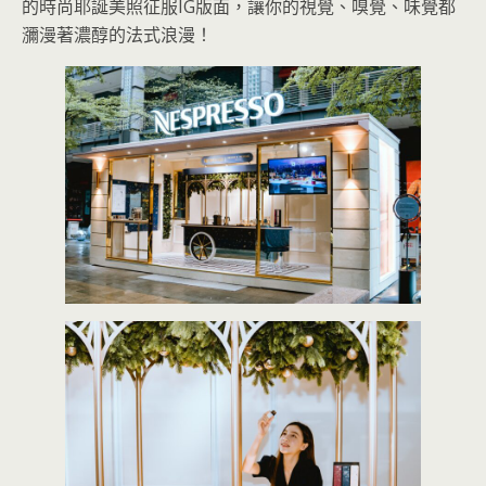
的時尚耶誕美照征服IG版面，讓你的視覺、嗅覺、味覺都
瀰漫著濃醇的法式浪漫！