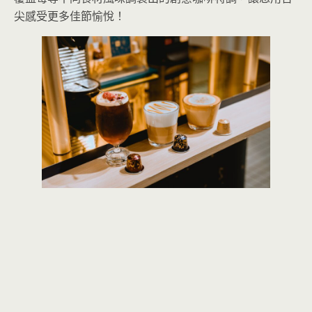
尖感受更多佳節愉悅！