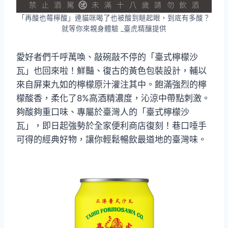
「再酸也莓檸酸」連貓咪喝了也被酸到瞇起眼，到底有多酸？
就等你來親身體驗 _臺虎精釀提供
愛好者們千呼萬喚、敲碗敲不停的「臺式檸檬沙
瓦」也回來啦！鮮豔、復古的黃色包裝設計，輔以
來自屏東九如的檸檬原汁灌注其中。飽滿強烈的檸
檬酸香，柔化了8%高酒精濃度，沁涼中帶點刺激。
夠酸夠重口味、專屬於臺灣人的「臺式檸檬沙
瓦」，即日起強勢於全家便利商店復刻！巷口唾手
可得的經典好物，讓你輕鬆暢飲最道地的臺灣味。