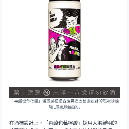
「再酸也莓檸酸」漫畫風格結合經典迷因梗圖設計的超吸睛酒
罐 _臺虎精釀提供
在酒標設計上，「再酸也莓檸酸」採用大膽鮮明的