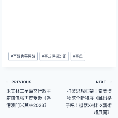
Post
#
再酸也莓檸酸
#
臺式檸檬沙瓦
#
臺虎
Tags:
文
PREVIOUS
NEXT
米其林三星頤宮行政主
打破思想框架！奇美博
章
廚陳偉強再度受邀《香
物館全新特展《跳出格
導
港澳門米其林2023》
子吧！機器X材料X藝術
超展開》
覽