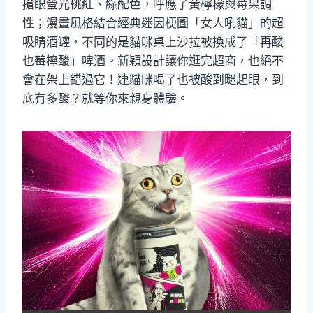
搶眼螢光桃紅、綠配色，呼應了黃檸檬與莓果調
性；漫畫風格結合經典迷因梗圖「女人吼貓」的超
吸睛酒罐，不同的是貓咪桌上沙拉被換成了「再酸
也莓檸酸」啤酒。新穎設計讓你逛完超商，也絕不
會在架上錯過它！連貓咪喝了也被酸到瞇起眼，到
底有多酸？就等你來親身體驗。