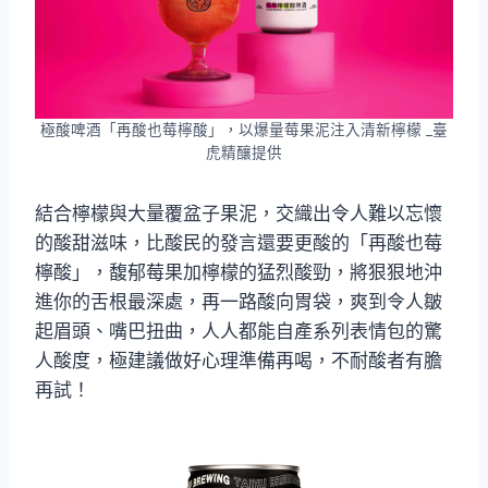
極酸啤酒「再酸也莓檸酸」，以爆量莓果泥注入清新檸檬 _臺
虎精釀提供
結合檸檬與大量覆盆子果泥，交織出令人難以忘懷
的酸甜滋味，比酸民的發言還要更酸的「再酸也莓
檸酸」，馥郁莓果加檸檬的猛烈酸勁，將狠狠地沖
進你的舌根最深處，再一路酸向胃袋，爽到令人皺
起眉頭、嘴巴扭曲，人人都能自產系列表情包的驚
人酸度，極建議做好心理準備再喝，不耐酸者有膽
再試！