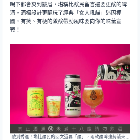
喝下都會爽到皺眉，堪稱比酸民留言還要更酸的啤
酒。酒標設計更翻玩了經典「女人吼貓」迷因梗
圖，有笑、有梗的激酸帶勁風味要向你的味蕾宣
戰！
酸到秀逗！堪比酸民的回文還要「酸」，兩款酸啤強勢襲來 _