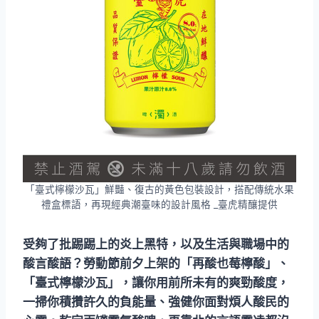
「臺式檸檬沙瓦」鮮豔、復古的黃色包裝設計，搭配傳統水果
禮盒標語，再現經典潮臺味的設計風格 _臺虎精釀提供
受夠了批踢踢上的炎上黑特，以及生活與職場中的
酸言酸語？勞動節前夕上架的「再酸也莓檸酸」、
「臺式檸檬沙瓦」，讓你用前所未有的爽勁酸度，
一掃你積攢許久的負能量、強健你面對煩人酸民的