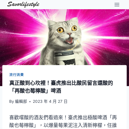
Skip
to
content
流行消費
真正酸到心坎裡！臺虎推出比酸民留言還酸的
「再酸也莓檸酸」啤酒
By
編輯部
2023 年 4 月 27 日
喜歡嚐酸的酒友們看過來！臺虎推出極酸啤酒「再
酸也莓檸酸」，以爆量莓果泥注入清新檸檬，任誰