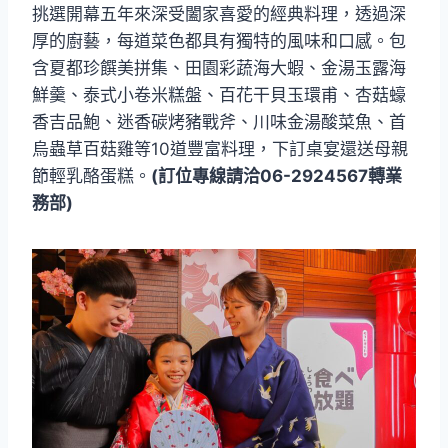
挑選開幕五年來深受闔家喜愛的經典料理，透過深
厚的廚藝，每道菜色都具有獨特的風味和口感。包
含夏都珍饌美拼集、田園彩蔬海大蝦、金湯玉露海
鮮羹、泰式小卷米糕盤、百花干貝玉環甫、杏菇蠔
香吉品鮑、迷香碳烤豬戰斧、川味金湯酸菜魚、首
烏蟲草百菇雞等10道豐富料理，下訂桌宴還送母親
節輕乳酪蛋糕。
(訂位專線請洽06-2924567轉業
務部)