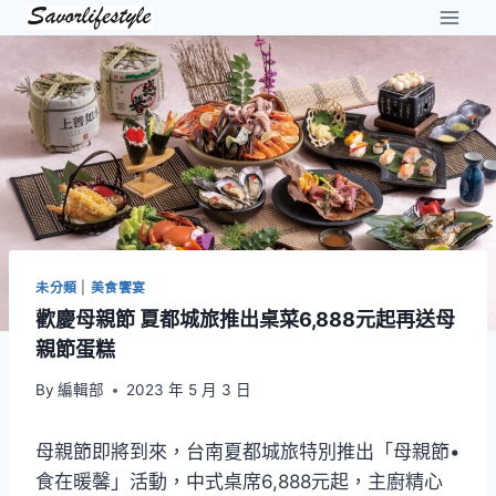
Skip
to
content
未分類
|
美食饗宴
歡慶母親節 夏都城旅推出桌菜6,888元起再送母
親節蛋糕
By
編輯部
2023 年 5 月 3 日
母親節即將到來，台南夏都城旅特別推出「母親節•
食在暖馨」活動，中式桌席6,888元起，主廚精心