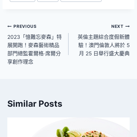
Tags:
文
PREVIOUS
NEXT
2023「憶難忘麥森」特
英倫主題綜合度假新體
章
展開跑！麥森藝術精品
驗！澳門倫敦人將於 5
導
部門總監霍爾格‧席爾分
月 25 日舉行盛大慶典
享創作理念
覽
Similar Posts