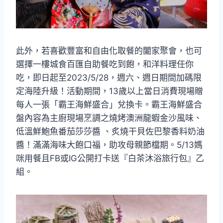
此外，若喜歡豐富和自由化取餐的闔家聚會，也可
選擇一樓城食百匯自助餐吃到飽，和洋料理任你
吃，即日起至2023/5/28，週六、週日期間加碼限
定海陸升級！活動期間，13歲以上當日消費現場贈
每人一張「霸王海鮮盛合」兌換卡。霸王海鮮盛合
盤內容為主廚現場烹調之燒烤澳洲龍蝦金沙風味、
低溫鮮鮑魚番茄莎莎醬 、炙燒干貝佐巴黎香料奶油
醬！滿滿海味大飽口福，助攻母親節檔期。5/13媽
咪用餐且FB或IG公開打卡送『白茶沐浴旅行包』乙
組。