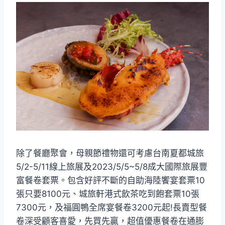
除了餐廳聚會，母親節禮物還可考慮台南夏都城旅
5/2-5/11線上旅展及2023/5/5~5/8成大國際旅展豐
富餐卷套票。包含好評不斷的自助海陸饗宴套票10
張只要8100元、城旅軒港式飲茶吃到飽套票10張
7300元，及福圓鴨全席宴餐卷3200元起!長賣型餐
卷深受顧客喜愛，先買先贏，超值優惠餐卷在通膨