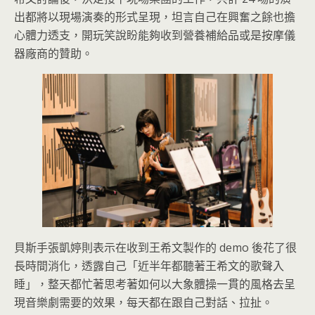
出都將以現場演奏的形式呈現，坦言自己在興奮之餘也擔
心體力透支，開玩笑說盼能夠收到營養補給品或是按摩儀
器廠商的贊助。
貝斯手張凱婷則表示在收到王希文製作的 demo 後花了很
長時間消化，透露自己「近半年都聽著王希文的歌聲入
睡」，整天都忙著思考著如何以大象體操一貫的風格去呈
現音樂劇需要的效果，每天都在跟自己對話、拉扯。