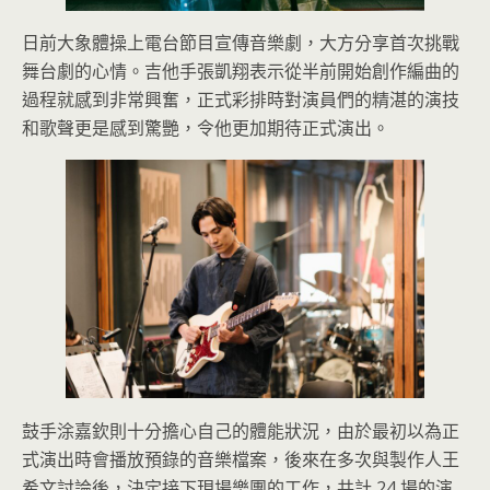
日前大象體操上電台節目宣傳音樂劇，大方分享首次挑戰
舞台劇的心情。吉他手張凱翔表示從半前開始創作編曲的
過程就感到非常興奮，正式彩排時對演員們的精湛的演技
和歌聲更是感到驚艷，令他更加期待正式演出。
鼓手涂嘉欽則十分擔心自己的體能狀況，由於最初以為正
式演出時會播放預錄的音樂檔案，後來在多次與製作人王
希文討論後，決定接下現場樂團的工作，共計 24 場的演