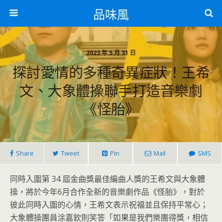
品味風
2023 年 5 月 31 日
探討愛情的多種奇異症狀！王希
文、大象體操聯手打造音樂劇
《怪胎》
Share
Tweet
Pin
Mail
SMS
同時入圍第 34 屆金曲獎最佳編曲人獎的王希文與大象體
操，將於今年6月合作全新的音樂劇作品《怪胎》，對於
彼此同時入圍的心情，王希文表示祝福並且保持平常心；
大象體操團員涂嘉欽則笑答「如果是我們樂團得獎，相信