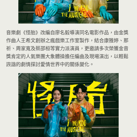
音樂劇《怪胎》改編自廖名毅導演同名電影作品，由金獎
作曲人王希文創辦之瘋戲樂工作室製作，結合康雅婷、那
祈、周家寬及蔡邵桓等實力派演員，更邀請多次榮獲金音
獎肯定的人氣樂團大象體操擔任編曲及現場演出，以輕鬆
詼諧的劇情探討愛情世界中的關係變化。