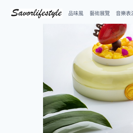
Skip
to
品味風
藝術展覽
音樂表
content