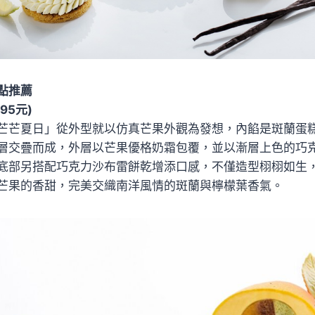
點推薦
95元)
芒芒夏日」從外型就以仿真芒果外觀為發想，內餡是斑蘭蛋
層交疊而成，外層以芒果優格奶霜包覆，並以漸層上色的巧
底部另搭配巧克力沙布雷餅乾增添口感，不僅造型栩栩如生
芒果的香甜，完美交織南洋風情的斑蘭與檸檬葉香氣。