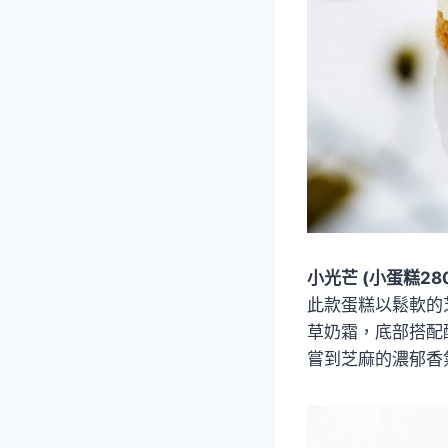
小光芒 (小蛋糕280
此款蛋糕以鬆軟的
草奶霜，底部搭配
嘗到芝麻的濃郁香