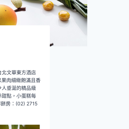
台北文華東方酒店
，以果肉細緻飽滿且香
令人垂涎的精品級
季甜點，小蛋糕每
：(02) 2715