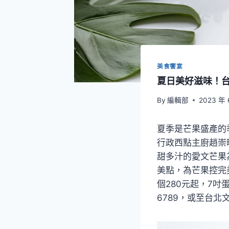
美食饗宴
夏日美好滋味！
By
編輯部
2023 年 
夏季是芒果盛產的
行政西點主廚趙崇曦
甜多汁的愛文芒果
美點，為芒果控完
個280元起，7吋蛋
6789，或至台