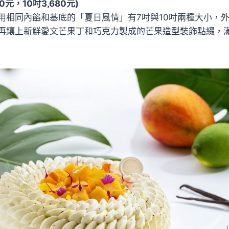
80元，10吋3,680元)
用相同內餡和基底的「夏日風情」有7吋與10吋兩種大小，
再鑲上新鮮愛文芒果丁和巧克力製成的芒果造型裝飾點綴，