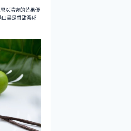
外層以清爽的芒果優
滿口盡是香甜濃郁