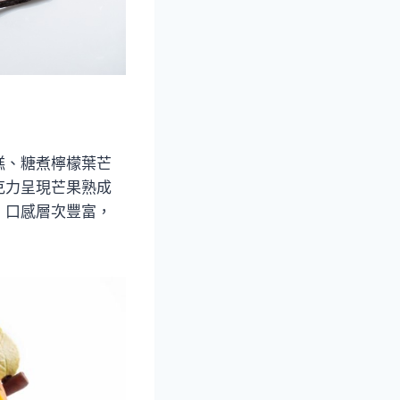
糕、糖煮檸檬葉芒
克力呈現芒果熟成
，口感層次豐富，