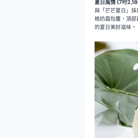
夏日風情 (7吋2,1
與「芒芒夏日」採
格奶霜包覆，頂部
的夏日美好滋味。