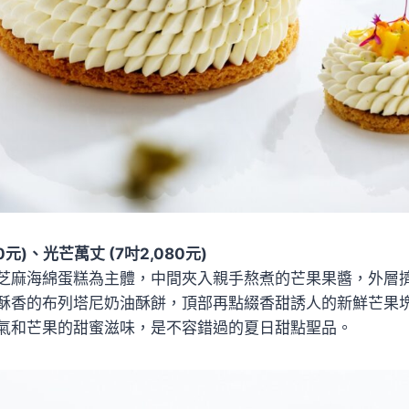
元)、光芒萬丈 (7吋2,080元)
芝麻海綿蛋糕為主體，中間夾入親手熬煮的芒果果醬，外層
酥香的布列塔尼奶油酥餅，頂部再點綴香甜誘人的新鮮芒果
氣和芒果的甜蜜滋味，是不容錯過的夏日甜點聖品。