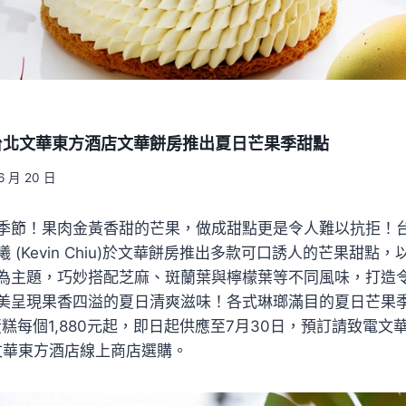
台北文華東方酒店文華餅房推出夏日芒果季甜點
6 月 20 日
季節！果肉金黃香甜的芒果，做成甜點更是令人難以抗拒！
 (Kevin Chiu)於文華餅房推出多款可口誘人的芒果甜點
為主題，巧妙搭配芝麻、斑蘭葉與檸檬葉等不同風味，打造
美呈現果香四溢的夏日清爽滋味！各式琳瑯滿目的夏日芒果
糕每個1,880元起，即日起供應至7月30日，預訂請致電文華餅房
北文華東方酒店線上商店選購。