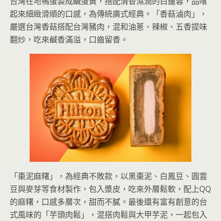
台灣在地鴨蛋製成鹹蛋黃，搭配清香濕潤的白蓮蓉，品嚐
起來細緻滑順的口感，為傳統廣式經典。「香菇滷肉」，
嚴選台灣香菇搭配台灣豬肉，混和油蔥、辣椒、五香提味
翻炒，吃來鹹香滿溢，口齒留香。
「棗泥麻糬」，為經典不敗款，以黑棗泥、白鳳豆、圓雲
豆與麥芽等食材製作，包入漿皮，吃來外層鬆軟，配上QQ
的麻糬，口感多層次，甜而不膩。最後還有富有創意的台
式風味的「芋頭肉鬆」，混搭肉鬆與大甲芋泥，一起包入