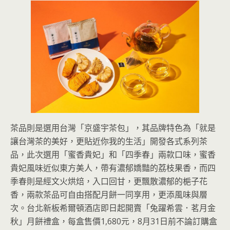
茶品則是選用台灣「京盛宇茶包」，其品牌特色為「就是
讓台灣茶的美好，更貼近你我的生活」開發各式系列茶
品，此次選用「蜜香貴妃」和「四季春」兩款口味，蜜香
貴妃風味近似東方美人，帶有濃郁嬌豔的荔枝果香，而四
季春則是經文火烘焙，入口回甘，更飄散濃郁的梔子花
香，兩款茶品可自由搭配月餅一同享用，更添風味與層
次。台北新板希爾頓酒店即日起開賣「兔躍希雲．茗月金
秋」月餅禮盒，每盒售價1,680元，8月31日前不論訂購盒