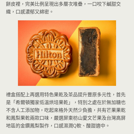
餅皮裡，完美比例呈現出多層次堆疊，一口咬下鹹甜交
織，口感濃郁又綿密。
禮盒搭配上再選用特色果乾及茶品提升豐原多元性，首先
是「希爾頓獨家低溫烘培果乾」，特別之處在於無加糖也
不含人工添加物，吃起來格外天然少負擔，共有芒果果乾
和鳳梨果乾兩款口味，嚴選屏東枋山愛文芒果及台灣高屏
地區的金鑽鳳梨製作，口感濕潤Q軟、酸甜適中。