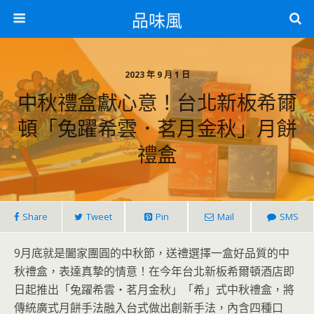
品味風
2023 年 9 月 1 日
中秋禮盒獻心意！台北新板希爾
頓「兔躍希雲．茗月金秋」月餅
禮盒
Share
Tweet
Pin
Mail
SMS
9月底就是闔家團圓的中秋節，送禮選擇一盒好品質的中
秋禮盒，表達真摯的情意！在今年台北新板希爾頓酒店即
日起推出「兔躍希雲‧茗月金秋」「希」式中秋禮盒，將
傳統廣式月餅手法融入台式做出創新手法，內含四種口