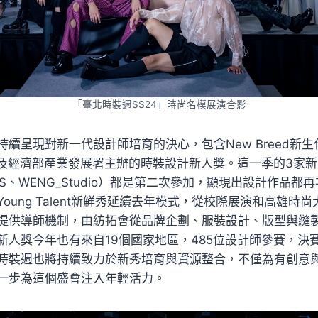
「臺北時裝週SS24」時尚名模展演合影
續呈現對新一代設計師培育的決心，包含New Breed新生代
，以及經濟部產業發展署主辦的時裝設計新人獎。這一季的3家
CES、WENG_Studio）都是第二次參加，顯現出設計作品
oung Talent新鮮秀延續去年模式，從校際展演和高雄時
提供導師機制，由紡拓會從品牌企劃、服裝設計、版型與縫
新人獎今年也有來自19個國家地區，485位設計師參賽，決賽
時裝週也將持續致力於新秀培育與資源整合，不僅為有創意
一步為這個盛會注入年輕活力。