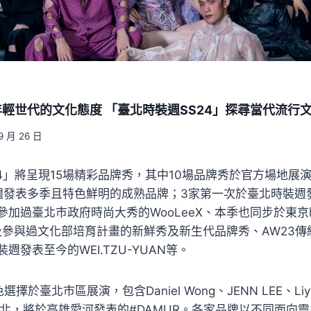
輕世代的文化態度 「臺北時裝週SS24」探尋當代流行
9 月 26 日
24」將呈現15場精彩品牌秀，其中10場品牌秀於官方場地展
週發表多季且特色鮮明的成熟品牌；3家第一次於臺北時裝週
參加過臺北市政府時尚大秀的WooLeeX、本季也同步於東
，以及參與過文化部培育計畫的新鮮秀及新生代品牌秀、AW23
週發表至今的WEI.TZU-YUAN等。
於臺北市區展演，包含Daniel Wong、JENN LEE、Liyu 
臺北，將於高雄愛河發表的#DAMUR。各家品牌以不同面向