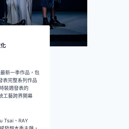
文化
演最新一季作品，包
發表完整系列作品
京時裝週發表的
傳統工藝跨界開幕
Tsai、RAY
靈感發想本季主題，