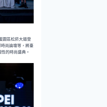
蛋園區松菸大道登
際時尚論壇等，將臺
個性的時尚盛典。