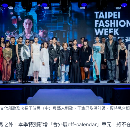
文化部政務次長王時思（中）與藝人劉敬、王渝屏及設計師、模特兒合照
之外，本季特別新增「會外展off-calendar」單元，將