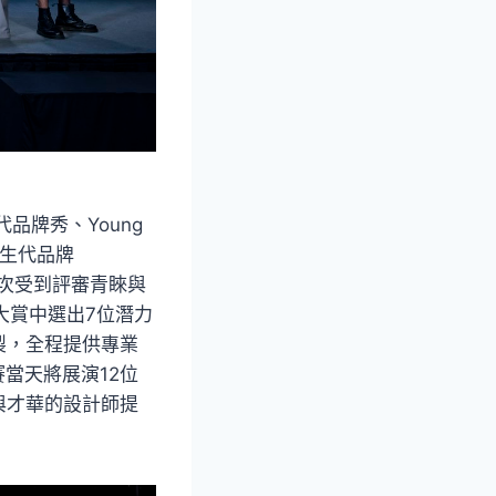
品牌秀、Young
新生代品牌
都再次受到評審青睞與
尚大賞中選出7位潛力
製，全程提供專業
當天將展演12位
與才華的設計師提