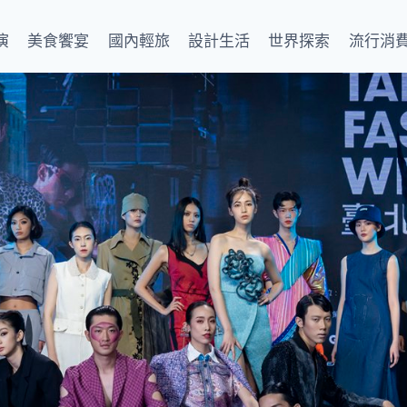
演
美食饗宴
國內輕旅
設計生活
世界探索
流行消