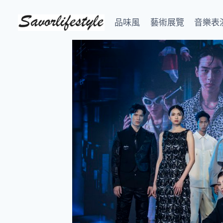
Skip
to
品味風
藝術展覽
音樂表
content