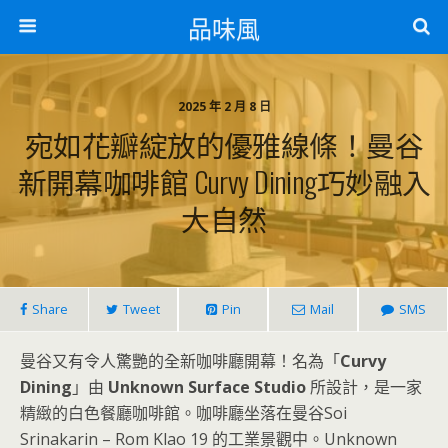
品味風
2025 年 2 月 8 日
宛如花瓣綻放的優雅線條！曼谷
新開幕咖啡館 Curvy Dining巧妙融入
大自然
Share
Tweet
Pin
Mail
SMS
曼谷又有令人驚艷的全新咖啡廳開幕！名為「
Curvy
Dining
」由
Unknown Surface Studio
所設計，是一家
精緻的白色餐廳咖啡館。咖啡廳坐落在曼谷Soi
Srinakarin – Rom Klao 19 的工業景觀中。Unknown