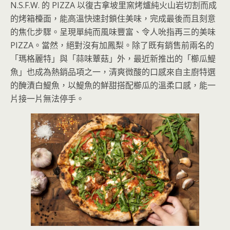
N.S.F.W. 的 PIZZA 以復古拿坡里窯烤爐純火山岩切割而成
的烤箱檯面，能高溫快速封鎖住美味，完成最後而且刻意
的焦化步驟。呈現單純而風味豐富、令人吮指再三的美味
PIZZA。當然，絕對沒有加鳳梨。除了既有銷售前兩名的
「瑪格麗特」與「蒜味蕈菇」外，最近新推出的「櫛瓜鯷
魚」也成為熱銷品項之一，清爽微酸的口感來自主廚特選
的醃漬白鯷魚，以鯷魚的鮮甜搭配櫛瓜的溫柔口感，能一
片接一片無法停手。