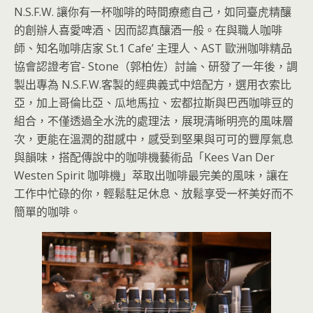
N.S.F.W. 讓你有一杯咖啡的時間療癒自己，如同臺虎精釀
的創辦人喜愛啤酒、因而認真釀酒一般。在與職人咖啡
師、知名咖啡店家 St.1 Cafe’ 主理人、AST 歐洲咖啡精品
協會認證考官- Stone（郭柏佐）討論、研發了一年後，調
製出專為 N.S.F.W.客製的經典義式中焙配方，選用衣索比
亞，加上哥倫比亞、瓜地馬拉、宏都拉斯與巴西咖啡豆的
組合，不僅透過全水洗的處理法，展現清晰明亮的風味層
次，更能在溫潤的甜感中，感受到堅果與可可的豐厚氣息
與韻味，搭配傳說中的咖啡機藝術品「Kees Van Der
Westen Spirit 咖啡機」萃取出咖啡最完美的風味，讓在
工作中忙碌的你，輕鬆駐足休息、放鬆享受一杯美好而不
簡單的咖啡。