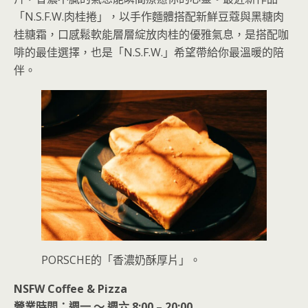
「N.S.F.W.肉桂捲」，以手作麵體搭配新鮮豆蔻與黑糖肉
桂糖霜，口感鬆軟能層層綻放肉桂的優雅氣息，是搭配咖
啡的最佳選擇，也是「N.S.F.W.」希望帶給你最溫暖的陪
伴。
PORSCHE的「香濃奶酥厚片」。
NSFW Coffee & Pizza
營業時間：週一 ～ 週六 8:00 – 20:00