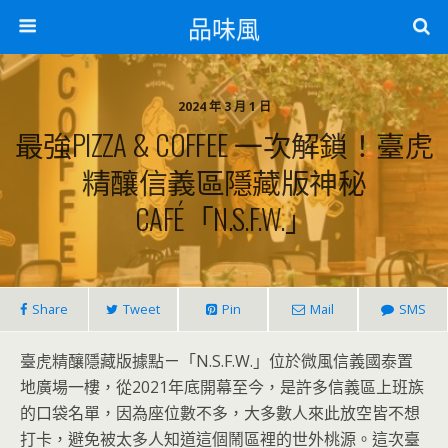
品味風
2024 年 3 月 1 日
最強PIZZA & COFFEE 一次解鎖！臺虎
精釀信義區隱藏版神秘
CAFÉ「N.S.F.W.」
Share
Tweet
Pin
Mail
SMS
臺虎精釀隱藏版據點ㄧ「N.S.F.W.」位於微風信義國泰置
地廣場一樓，從2021年底開幕至今，是許多信義區上班族
的口袋名單，因為座位數不多，大多數人來此放空皆不想
打卡，避免被太多人知道這個鬧區裡的世外桃源。這次臺