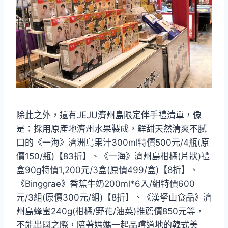
除此之外，還有JEJU濟州島限定伴手禮清單，像
是：採用原產地濟州水果製成，鲜甜天然清爽不膩
口的《一海》濟洲島果汁300ml特價500元/4瓶(原
價150/瓶)【83折】、《一海》濟州島柑橘(片狀)禮
盒90g特價1,200元/3盒(原價499/盒)【8折】、
《Binggrae》香蕉牛奶200ml*6入/組特價600
元/3組(原價300元/組)【8折】、《漢拏山食品》濟
州島蜂蜜240g(柑橘/野花/油菜)推薦價850元等，
不能出國之際，陪著媽媽一起品嚐道地的韓式美