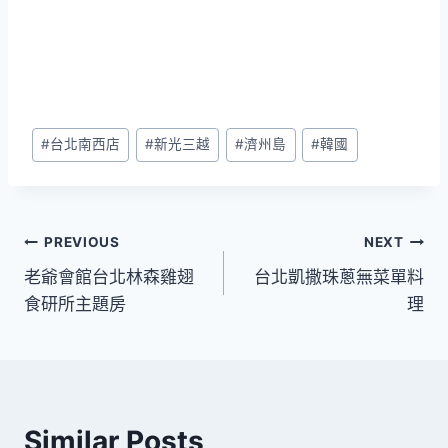
Post
#
台北南西店
#
新光三越
#
濟州島
#
韓國
Tags:
文
PREVIOUS
NEXT
老爺會館台北林森雞翅
台北凱撒珠蔥無菜單料
章
食研所主題房
理
導
覽
Similar Posts