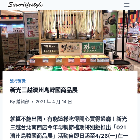
Skip
to
content
流行消費
新光三越濟州島韓國商品展
By
編輯部
2021 年 4 月 14 日
就算不能出國，有能這樣吃得開心買得過癮！新光
三越台北南西店今年母親節檔期特別鉅推出「021
濟州島韓國商品展」活動自即日起至4/26(一)在一