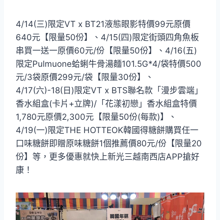
4/14(三)限定VT x BT21液態眼影特價99元原價
640元【限量50份】、4/15(四)限定街頭四角魚板
串買一送一原價60元/份【限量50份】、4/16(五)
限定Pulmuone蛤蜊牛骨湯麵101.5G*4/袋特價500
元/3袋原價299元/袋【限量30份】、
4/17(六)-18(日)限定VT x BTS聯名款「漫步雲端」
香水組盒(卡片+立牌)/「花漾初戀」香水組盒特價
1,780元原價2,300元【限量50份(每款)】、
4/19(一)限定THE HOTTEOK韓國得糖餅購買任一
口味糖餅即贈原味糖餅1個推薦價80元/份【限量20
份】等，更多優惠就快上新光三越南西店APP搶好
康！