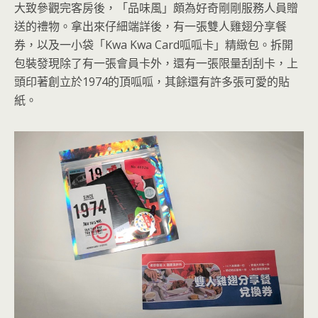
大致參觀完客房後，「品味風」頗為好奇剛剛服務人員贈
送的禮物。拿出來仔細端詳後，有一張雙人雞翅分享餐
券，以及一小袋「Kwa Kwa Card呱呱卡」精緻包。拆開
包裝發現除了有一張會員卡外，還有一張限量刮刮卡，上
頭印著創立於1974的頂呱呱，其餘還有許多張可愛的貼
紙。