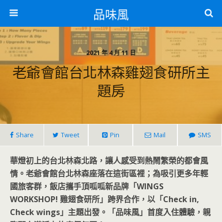
品味風
2021 年 4 月 11 日
老爺會館台北林森雞翅食研所主
題房
Share
Tweet
Pin
Mail
SMS
華燈初上的台北林森北路，讓人感受到熱鬧繁榮的都會風
情。老爺會館台北林森座落在這街區裡；為吸引更多年輕
國旅客群，飯店攜手頂呱呱新品牌「WINGS
WORKSHOP! 雞翅食研所」跨界合作，以「Check in,
Check wings」主題出發。「品味風」首度入住體驗，親