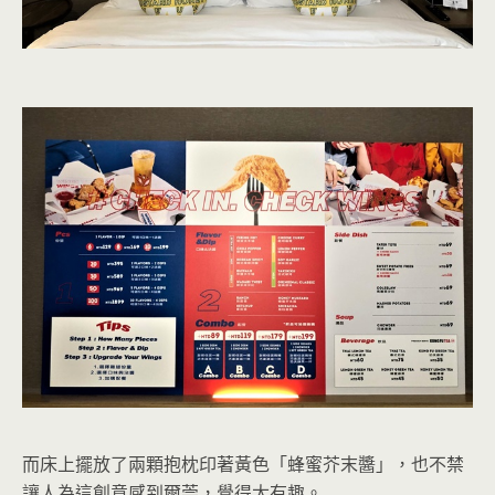
而床上擺放了兩顆抱枕印著黃色「蜂蜜芥末醬」，也不禁
讓人為這創意感到爾莞，覺得太有趣。