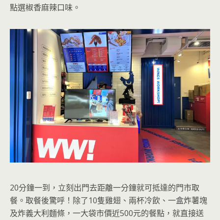
點選椒香麻辣口味。
20分鐘一到，立刻出門去距離一分鐘就可抵達的門市取
餐。取餐後驚呼！除了10隻雞翅、兩杯冷飲、一盒炸薯塊
及炸義大利麵條，一大袋市價近500元的餐點，就直接送