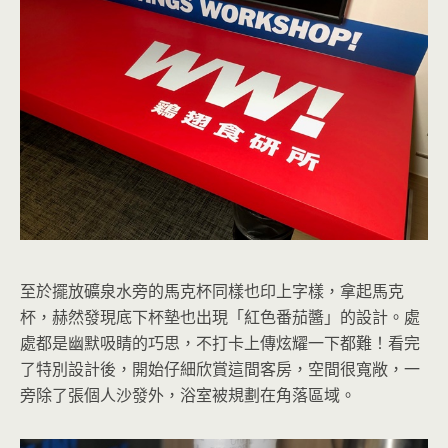
至於擺放礦泉水旁的馬克杯同樣也印上字樣，拿起馬克
杯，赫然發現底下杯墊也出現「紅色番茄醬」的設計。處
處都是幽默吸睛的巧思，不打卡上傳炫耀一下都難！看完
了特別設計後，開始仔細欣賞這間客房，空間很寬敞，一
旁除了張個人沙發外，浴室被規劃在角落區域。