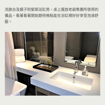
洗臉台及鏡子則緊鄰浴缸旁，桌上擺放老爺集團所使用的
備品。看著看著開始期待晚點能在浴缸裡好好享受泡澡舒
壓。