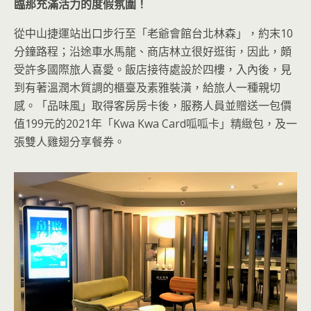
臨那充滿活力的度假氛圍！
從中山捷運站出口步行至「老爺會館台北林森」，約末10
分鐘路程；沿途車水馬龍、商店林立很好逛街，因此，頗
受許多國際旅人喜愛。飯店接待處設於四樓，入內後，見
到有著溫潤木質調的櫃臺及素雅裝潢，給旅人一種親切
感。「品味風」取得客房房卡後，服務人員並贈送一包價
值199元的2021年「Kwa Kwa Card呱呱卡」精緻包，及一
張雙人雞翅分享餐券。