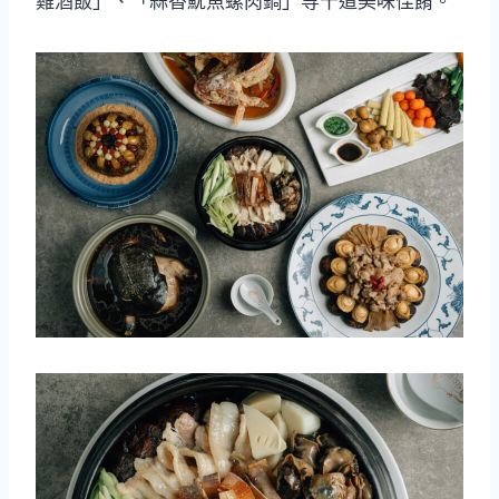
雞酒飯」、「蒜香魷魚螺肉鍋」等十道美味佳餚。