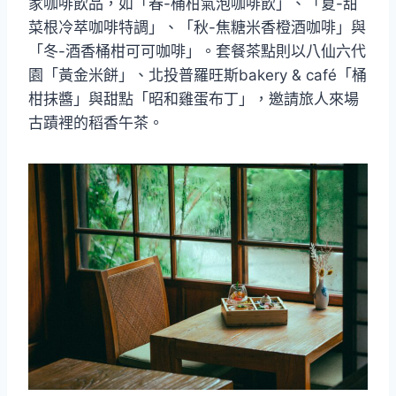
家咖啡飲品，如「春-桶柑氣泡咖啡飲」、「夏-甜
菜根冷萃咖啡特調」、「秋-焦糖米香橙酒咖啡」與
「冬-酒香桶柑可可咖啡」。套餐茶點則以八仙六代
園「黃金米餅」、北投普羅旺斯bakery & café「桶
柑抹醬」與甜點「昭和雞蛋布丁」，邀請旅人來場
古蹟裡的稻香午茶。