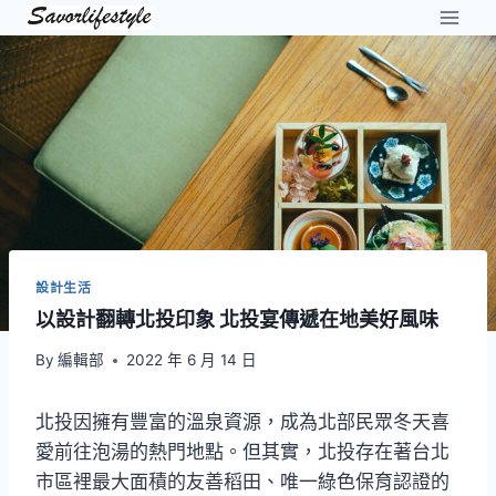
Skip
to
content
設計生活
以設計翻轉北投印象 北投宴傳遞在地美好風味
By
編輯部
2022 年 6 月 14 日
北投因擁有豐富的溫泉資源，成為北部民眾冬天喜
愛前往泡湯的熱門地點。但其實，北投存在著台北
市區裡最大面積的友善稻田、唯一綠色保育認證的