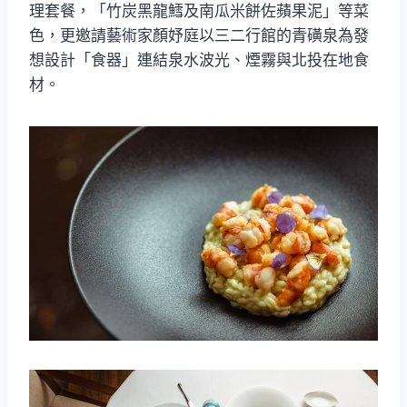
理套餐，「竹炭黑龍鱈及南瓜米餅佐蘋果泥」等菜
色，更邀請藝術家顏妤庭以三二行館的青磺泉為發
想設計「食器」連結泉水波光、煙霧與北投在地食
材。