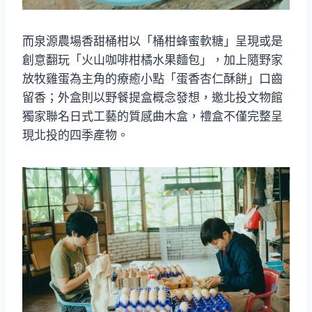
而泉源農場香甜桶柑以「桶柑蜂蜜軟糖」呈現或是
創意翻玩「火山咖啡柑橘水果麵包」，加上隨野家
放牧雞蛋為主角的療癒小點「蛋香杏仁酥餅」口齒
留香；外盒則以野餐提盒概念發想，邀北投文物館
獨家聯名日式工藝的質感曲木盒，禮盒不僅完整呈
現北投的四季產物。