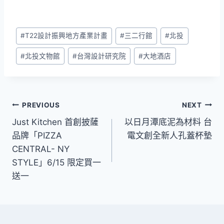
Post
#
T22設計振興地方產業計畫
#
三二行館
#
北投
Tags:
#
北投文物館
#
台灣設計研究院
#
大地酒店
文
PREVIOUS
NEXT
Just Kitchen 首創披薩
以日月潭底泥為材料 台
章
品牌「PIZZA
電文創全新人孔蓋杯墊
導
CENTRAL- NY
STYLE」6/15 限定買一
覽
送一