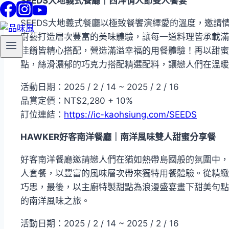
SEEDS大地義式餐廳｜西洋情人節雙人饗宴
SEEDS大地義式餐廳以極致餐饗演繹愛的溫度，邀
廚藝打造層次豐富的美味體驗，讓每一道料理皆承載滿
佳餚皆精心搭配，營造滿溢幸福的用餐體驗！再以甜蜜
點，絲滑濃郁的巧克力搭配精選配料，讓戀人們在溫暖
活動日期：2025 / 2 / 14 ~ 2025 / 2 / 16
品賞定價：NT$2,280 + 10%
訂位連結：
https://ic-kaohsiung.com/SEEDS
HAWKER
好客南洋餐廳｜南洋風味雙人甜蜜分享餐
好客南洋餐廳邀請戀人們在猶如熱帶島國般的氛圍中，
人套餐，以豐富的風味層次帶來獨特用餐體驗。從精緻
巧思，最後，以主廚特製甜點為浪漫盛宴畫下甜美句點
的南洋風味之旅。
活動日期：2025 / 2 / 14 ~ 2025 / 2 / 16