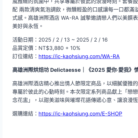
風雅緻的氛圍中，共享專屬於彼此的浪漫時刻。套餐設
配 兩款清爽氣泡調飲，微醺輕盈的口感讓每一口都滿
式感。高雄洲際酒店 WA-RA 誠摯邀請戀人們以美
美好與永恆。
活動日期：2025 / 2 / 13 ~ 2025 / 2 / 16
品賞定價：NT$3,880 + 10%
訂位連結：
https://ic-kaohsiung.com/WA-RA
高雄洲際烘焙坊
Delictaesse
｜《
2025
愛你‧愛我》
高雄洲際酒店精心推出情人節限定商品，以細膩優雅的
專屬於彼此的心動時刻。本次限定系列商品獻上「戀戀
念花盅」，以甜美滋味與璀璨花語傳遞心意、讓浪漫恆
選購連結：
https://ic-kaohsiung.com/E-SHOP