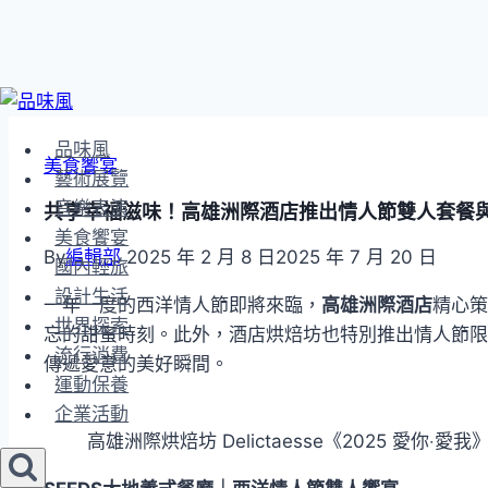
Skip
to
品味風
content
美食饗宴
藝術展覽
音樂表演
共享幸福滋味！高雄洲際酒店推出情人節雙人套餐
美食饗宴
By
編輯部
2025 年 2 月 8 日
2025 年 7 月 20 日
國內輕旅
設計生活
一年一度的西洋情人節即將來臨，
高雄洲際酒店
精心策
世界探索
忘的甜蜜時刻。此外，酒店烘焙坊也特別推出情人節限
流行消費
傳遞愛意的美好瞬間。
運動保養
企業活動
高雄洲際烘焙坊 Delictaesse《2025 愛你‧