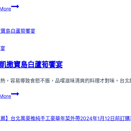
引
體
More
月」
驗
中
日
秋
本
月
傳
餅
統
饗宴
禮
節
盒
慶
凱撒寶島白蘆筍饗宴
開
氛
始
圍！
炎熱，容易導致食慾不振，品嚐滋味清爽的料理才對味。台北
預
高
購
雄
台
More
洲
北
際
凱
酒
撒
店
寶