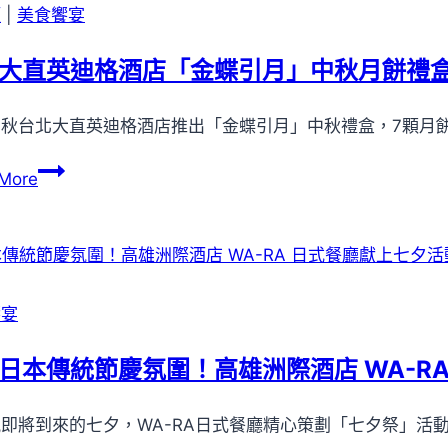
節
類
|
美食饗宴
推
詭
大直英迪格酒店「金蝶引月」中秋月餅禮
魂
遊
秋台北大直英迪格酒店推出「金蝶引月」中秋禮盒，7顆月餅每
戲
台
More
北
大
直
英
迪
饗宴
格
酒
日本傳統節慶氛圍！高雄洲際酒店 WA-R
店
「金
即將到來的七夕，WA-RA日式餐廳精心策劃「七夕祭」活
蝶