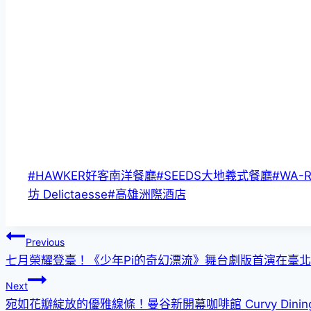
Post
#
HAWKER好客南洋餐廳
#
SEEDS大地義式餐廳
#
WA-
Tags:
坊 Delictaesse
#
高雄洲際酒店
文
Previous
七月榮耀登臺！《少年Pi的奇幻漂流》舞台劇版首演在臺
章
Next
導
宛如花瓣綻放的優雅線條！曼谷新開幕咖啡館 Curvy Dini