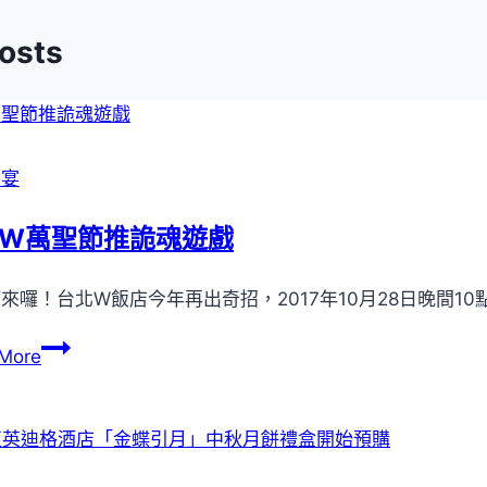
覽
Posts
饗宴
W萬聖節推詭魂遊戲
來囉！台北W飯店今年再出奇招，2017年10月28日晚間1
台
More
北
W
萬
聖