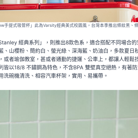
ceFlow手提式吸管杯」此為Varsity經典美式校園風，台灣本季推出條紋
tanley 經典系列」，則推出8款色系，適合搭配不同場合
藍、山櫻粉、簡約白、螢光綠、深海藍、奶油白，多款夏日
，或者瑜伽教室，甚或者通勤的捷運、公車上，都讓人輕鬆
皆以18/8 不鏽鋼為特色，不含BPA 雙壁真空絕熱，有著
用洗碗機清洗、相容汽車杯架，實用、易攜帶。