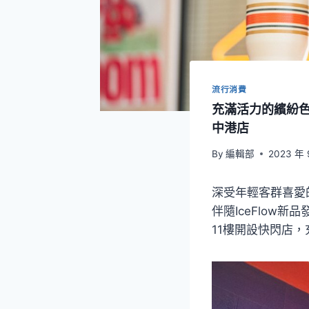
流行消費
充滿活力的繽紛色系
中港店
By
編輯部
2023 年 
深受年輕客群喜愛的
伴隨IceFlow
11樓開設快閃店