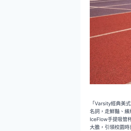
「Varsity經典
名詞，走鮮豔、繽紛
IceFlow手提
大膽，引領校園時