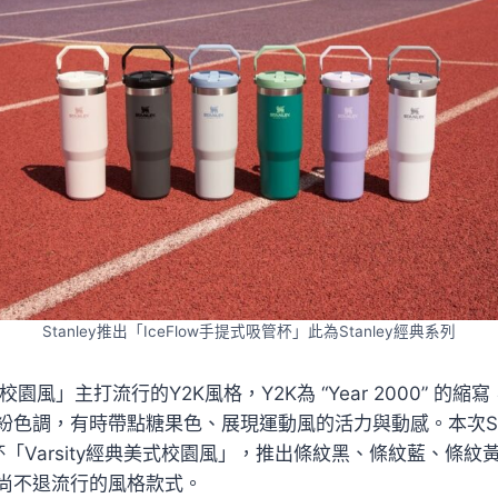
Stanley推出「IceFlow手提式吸管杯」此為Stanley經典系列
美式校園風」主打流行的Y2K風格，Y2K為 “Year 2000” 的
色調，有時帶點糖果色、展現運動風的活力與動感。本次Sta
吸管杯「Varsity經典美式校園風」，推出條紋黑、條紋藍、條
尚不退流行的風格款式。