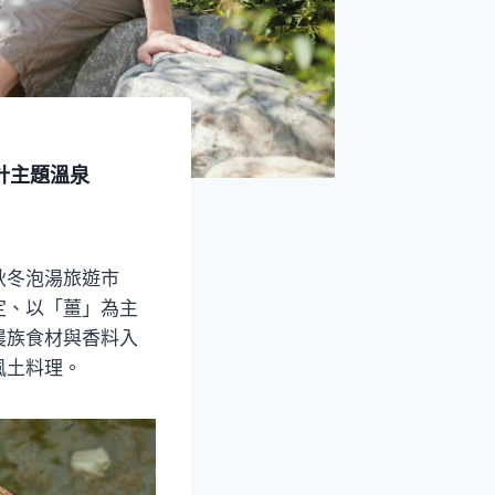
計主題溫泉
秋冬泡湯旅遊市
定、以「薑」為主
農族食材與香料入
風土料理。