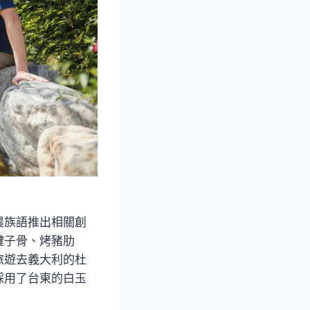
農族語推出相關創
腱子骨、烤豬肋
旅遊去義大利的杜
採用了台東的白玉