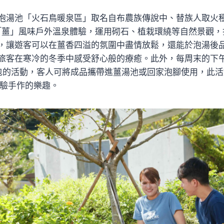
泡湯池「火石鳥暖泉區」取名自布農族傳說中、替族人取火
全新的「薑」風味戶外溫泉體驗，運用砌石、植栽環繞等自然景觀
，讓遊客可以在薑香四溢的氛圍中盡情放鬆，還能於泡湯後
客在寒冷的冬季中感受舒心般的療癒。此外，每周末的下午14:
薑包的活動，客人可將成品攜帶進薑湯池或回家泡腳使用，此
體驗手作的樂趣。