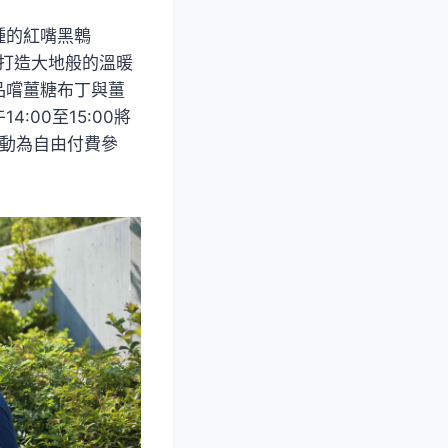
種的紅嘴黑鵯
，打造大地般的溫暖
品嚐薑糖布丁與薑
00至15:00將
活動為自由付費參