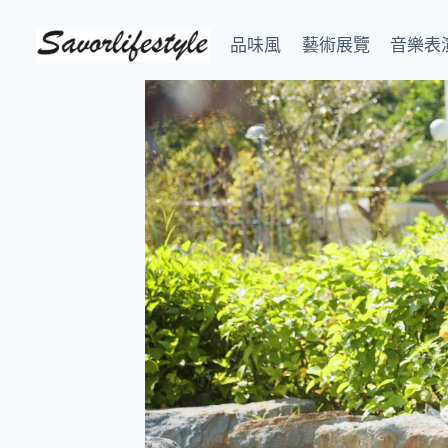
Skip
to
品味風
藝術展覽
音樂表
content