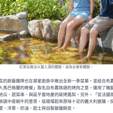
紅葉谷推出以薑入湯的體驗，成為台東新體驗。
區的廚藝團隊也在尋星廚房中推出全新一季菜單，並結合布
人馬巴格蘭的晚餐」取名自布農族語的烤肉之意，運用了豬
地瓜、蔬菜串、與延平當地產的碳烤鳳梨。另外，「從法國
族語中是蝸牛的意思，這道嚐起來原味十足的義大利披薩，
里、洋蔥、奶油、起士與自製披薩餅皮。