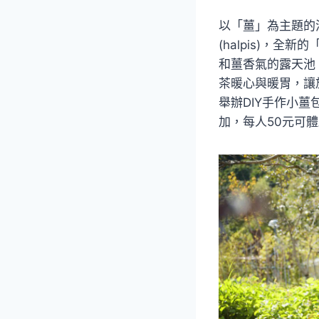
以「薑」為主題的
(halpis)，
和薑香氣的露天池
茶暖心與暖胃，讓旅
舉辦DIY手作小
加，每人50元可