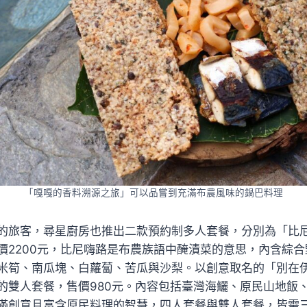
「嘎嘎的香料溯源之旅」可以品嘗到充滿布農風味的鍋巴料理
的旅客，尋星廚房也推出二款預約制多人套餐，分別為「比
價2200元，比尼嗨路是布農族語中醃漬菜的意思，內含綜
米筍、南瓜塊、白蘿蔔、苦瓜與沙梨。以創意取名的「別在
的雙人套餐，售價980元。內容包括臺灣海鱺、原民山地飯
滿創意且富含原民料理的智慧，四人套餐與雙人套餐，皆需