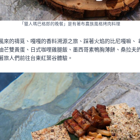
「獵人瑪巴格郎的晚餐」是有著布農族風格烤肉料理
風來的禱覓、嘎嘎的香料溯源之旅、踩著火焰的比尼嘎嘛、 
油芒雙黃蛋、日式咖哩雞腿飯、墨西哥素鴨胸薄餅、桑拉夫
著旅人們前往台東紅葉谷體驗。