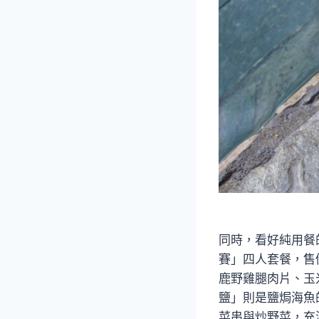
同時，看好純用餐
賽」四人套餐，售
鹿野雞腿肉片、玉
鹽」則是鹽焗海魚
菜串與炒野菜，充