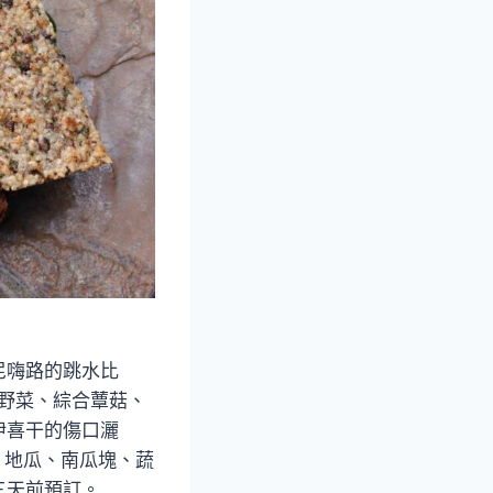
尼嗨路的跳水比
合野菜、綜合蕈菇、
伊喜干的傷口灑
、地瓜、南瓜塊、蔬
三天前預訂。