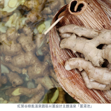
紅葉谷綠能溫泉園區以薑設計主題溫泉「薑湯池」