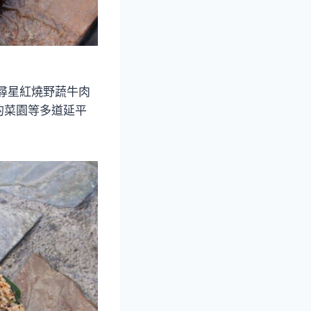
尋星紅燒野蔬牛肉
的菜園等多道延平