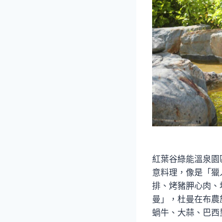
紅葉谷綠能溫泉園
意料理，像是「獵
排、烤豬胛心肉、
曼」，杜曼在布農
蝸牛、大蒜、巴西