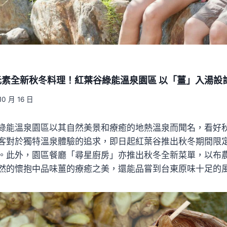
元素全新秋冬料理！紅葉谷綠能溫泉園區 以「薑」入湯設
10 月 16 日
綠能溫泉園區以其自然美景和療癒的地熱溫泉而聞名，看好
客對於獨特溫泉體驗的追求，即日起紅葉谷推出秋冬期間限
。此外，園區餐廳「尋星廚房」亦推出秋冬全新菜單，以布
然的懷抱中品味薑的療癒之美，還能品嘗到台東原味十足的