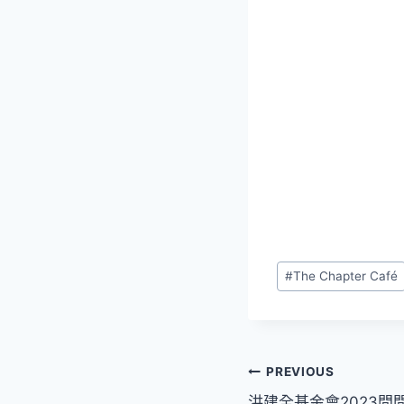
Post
#
The Chapter Café
Tags:
文
PREVIOUS
洪建全基金會2023