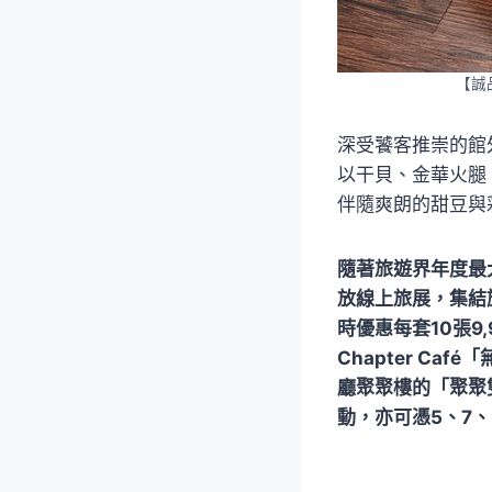
【誠
深受饕客推崇的館
以干貝、金華火腿
伴隨爽朗的甜豆與
隨著旅遊界年度最
放線上旅展，集結
時優惠每套10張9
Chapter Ca
廳聚聚樓的「聚聚雙
動，亦可憑5、7