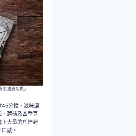
薑香麻油龍蝦煲」
45分鐘，滋味濃
茄、蘑菇及四季豆
灑上大量的巧達起
牙口感。