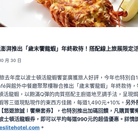
1起澎湃推出「歲末饗龍蝦」年終款待！搭配線上旅展限定活
10 月 30 日
el誠品行旅去年度以波士頓活龍蝦饗宴廣獲旅人好評，今年也特別自11
er Café與館外中餐廳聚聚樓聯合推出「歲末饗龍蝦」年終款待
士頓活龍蝦，以飽滿Q彈的肉質搭配主廚道地烹調手法，呈現
等三道現點現作的東西方佳餚，每道1,490元+10%。
另外隨
【悠遊旅誠∣饗樂套券】，也特別推出加碼回饋，凡購買饗
4張波士頓活龍蝦券，即可以平均每道990元的超值優惠。詳情
eslitehotel.com
。