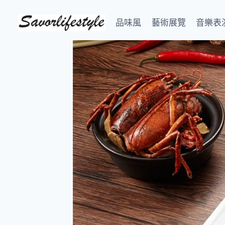
Skip
to
品味風
藝術展覽
音樂表
content