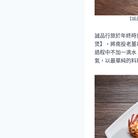
【誠
誠品行旅於年終時
煲】，將南投老薑
過程中不加一滴水
氣，以最單純的料