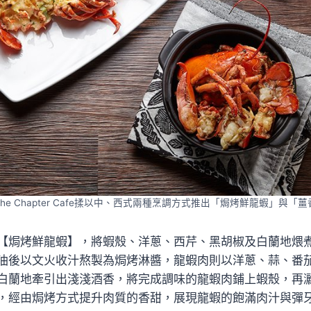
he Chapter Cafe揉以中、西式兩種烹調方式推出「焗烤鮮龍蝦」與「
【焗烤鮮龍蝦】，將蝦殼、洋蔥、西芹、黑胡椒及白蘭地煨煮
油後以文火收汁熬製為焗烤淋醬，龍蝦肉則以洋蔥、蒜、番
白蘭地牽引出淺淺酒香，將完成調味的龍蝦肉鋪上蝦殼，再
，經由焗烤方式提升肉質的香甜，展現龍蝦的飽滿肉汁與彈