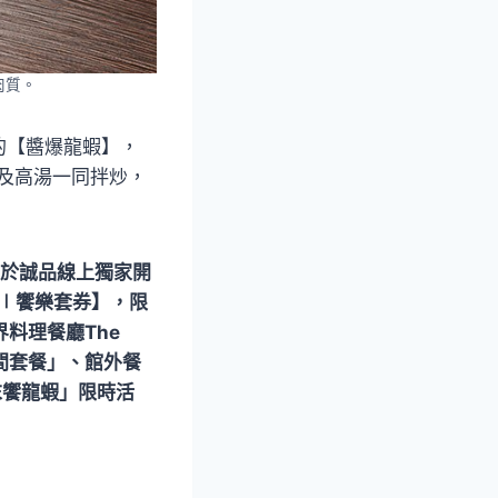
肉質。
的【醬爆龍蝦】，
及高湯一同拌炒，
前於誠品線上獨家開
誠∣饗樂套券】，限
料理餐廳The
「之間套餐」、館外餐
歲末饗龍蝦」限時活