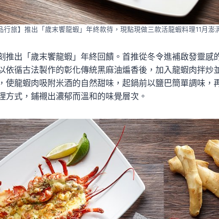
品行旅】推出「歲末饗龍蝦」年終款待，現點現做三款活龍蝦料理11月澎
刻推出「歲末饗龍蝦」年終回饋。首推從冬令進補啟發靈感
以依循古法製作的彰化傳統黑麻油煸香後，加入龍蝦肉拌炒
，使龍蝦肉吸附米酒的自然甜味，起鍋前以鹽巴簡單調味，
理方式，鋪襯出濃郁而溫和的味覺層次。