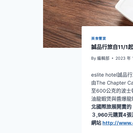
美食饗宴
誠品行旅自11/
By
編輯部
2023 年 
eslite hot
由The Chapt
至600公克的波
油龍蝦煲與醬爆龍蝦
北國際旅展開賣的
３,960元購買
網站
http://www.