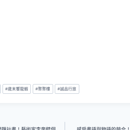
#
歲末饗龍蝦
#
聚聚樓
#
誠品行旅
問問題計畫！藝術家李奎壁個
感受畫語與物語的競合