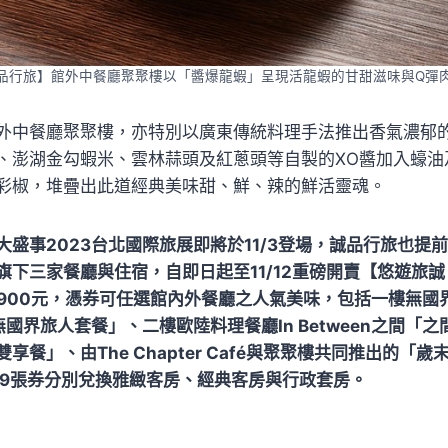
品行旅】館外中餐廳聚聚樓以「醬爆龍蝦」呈現活龍蝦的甘甜滋味與Q彈
外中餐廳聚聚樓，亦特別以廣東傳統料理手法推出香氣濃郁
、澎湖金勾蝦米、雲林蒜頭及紅蔥頭等自製的XO醬加入蠔油
彩椒，堆疊出此道經典美味甜、鮮、辣的鮮活靈魂。
大盛事2023台北國際旅展即將於11/3登場，誠品行旅也提
旗下三家餐廳與住宿，自即日起至11/12重磅開賣【悠遊旅
,900元，憑券可任選館內外餐廳之人氣美味，包括一樓無國界
fé「無國界旅人套餐」、二樓歐陸料理餐廳In Between之間
享餐」、由The Chapter Café與聚聚樓共同推出的「
、9張券分別兌換雅緻客房、經典客房與行政套房。