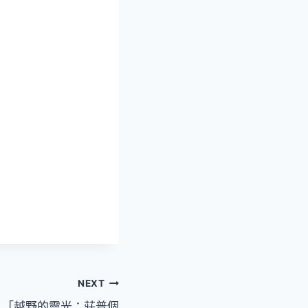
NEXT
！「越野的靈光：莊普個