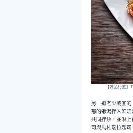
【誠品行旅】T
另一道老少咸宜的
郁的蝦湯拌入鮮奶
共同拌炒，並淋上
司與馬札瑞拉起司