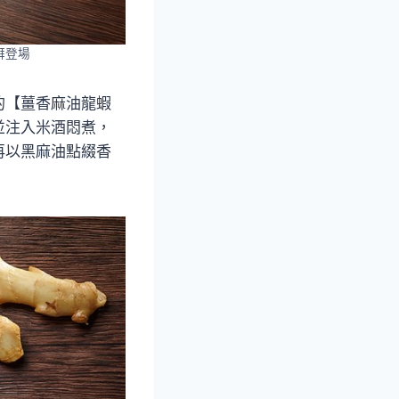
湃登場
的【薑香麻油龍蝦
並注入米酒悶煮，
再以黑麻油點綴香