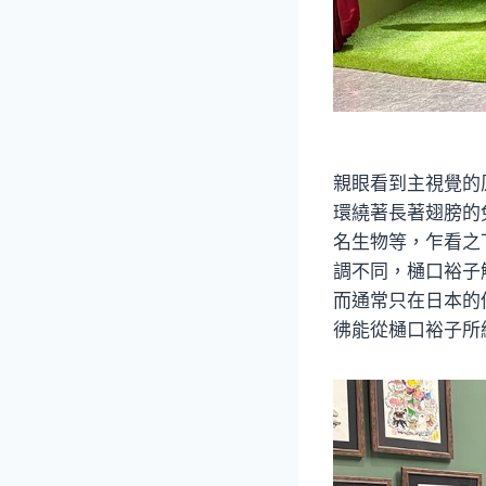
親眼看到主視覺的
環繞著長著翅膀的
名生物等，乍看之
調不同，樋口裕子
而通常只在日本的
彿能從樋口裕子所