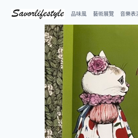
Skip
to
品味風
藝術展覽
音樂表
content