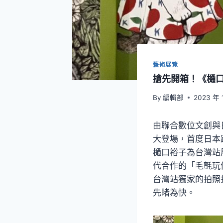
藝術展覽
搶先開箱！《樋口
By
編輯部
2023 年 
由聯合數位文創與
大登場，首度日本
樋口裕子為台灣站
代合作的「毛氈玩
台灣站獨家的拍照
先睹為快。