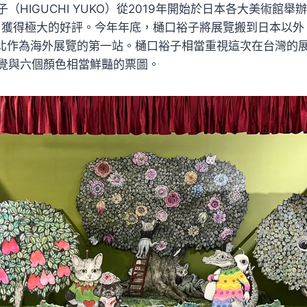
（HIGUCHI YUKO）從2019年開始於日本各大美術館
S」，獲得極大的好評。今年年底，樋口裕子將展覽搬到日本以
將台北作為海外展覽的第一站。樋口裕子相當重視這次在台灣的
覺與六個顏色相當鮮豔的票圖。