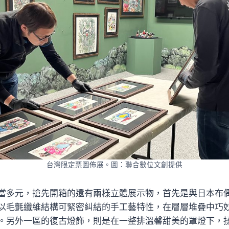
台灣限定票圖佈展。圖：聯合數位文創提供
當多元，搶先開箱的還有兩樣立體展示物，首先是與日本布
以毛氈纖維結構可緊密糾結的手工藝特性，在層層堆疊中巧
。另外一區的復古燈飾，則是在一整排溫馨甜美的罩燈下，