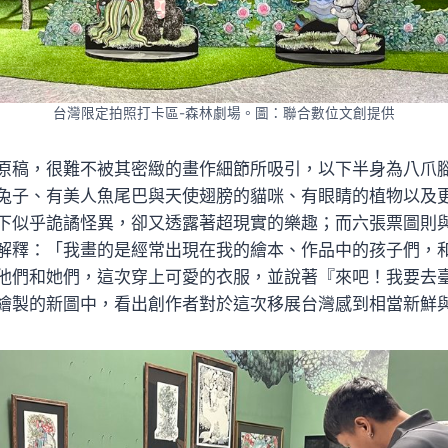
台灣限定拍照打卡區-森林劇場。圖：聯合數位文創提供
原稿，很難不被其密緻的畫作細節所吸引，以下半身為八爪
兔子、有美人魚尾巴與天使翅膀的貓咪、有眼睛的植物以及
下似乎詭譎怪異，卻又透露著超現實的樂趣；而六張票圖則
解釋：「我畫的是經常出現在我的繪本、作品中的孩子們，
他們和她們，這次穿上可愛的衣服，並說著『來吧！我要去
繪製的新圖中，看出創作者對於這次移展台灣感到相當新鮮