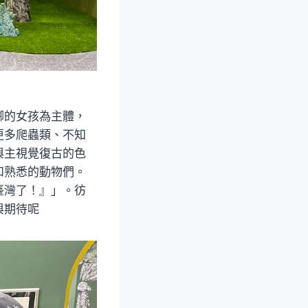
腳的女孩為主體，
更多爬蟲類、不知
與主視覺復古的色
和熟悉的動物們。
臺灣了！』」。彷
與期待呢