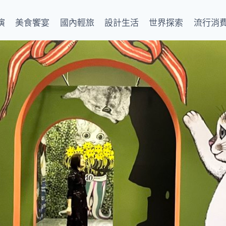
演
美食饗宴
國內輕旅
設計生活
世界探索
流行消