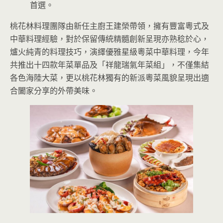
首選。
桃花林料理團隊由新任主廚王建榮帶領，擁有豐富粵式及
中華料理經驗，對於保留傳統精髓創新呈現亦熟稔於心，
爐火純青的料理技巧，演繹優雅星級粵菜中華料理，今年
共推出十四款年菜單品及「祥龍瑞氣年菜組」，不僅集結
各色海陸大菜，更以桃花林獨有的新派粵菜風貌呈現出適
合闔家分享的外帶美味。