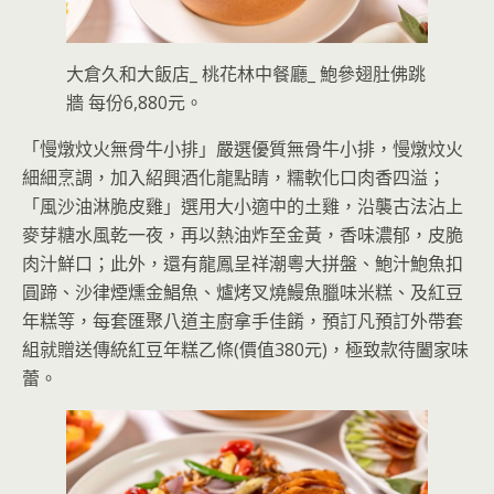
大倉久和大飯店_ 桃花林中餐廳_ 鮑參翅肚佛跳
牆 每份6,880元。
「慢燉炆火無骨牛小排」嚴選優質無骨牛小排，慢燉炆火
細細烹調，加入紹興酒化龍點睛，糯軟化口肉香四溢；
「風沙油淋脆皮雞」選用大小適中的土雞，沿襲古法沾上
麥芽糖水風乾一夜，再以熱油炸至金黃，香味濃郁，皮脆
肉汁鮮口；此外，還有龍鳳呈祥潮粵大拼盤、鮑汁鮑魚扣
圓蹄、沙律煙燻金鯧魚、爐烤叉燒鰻魚臘味米糕、及紅豆
年糕等，每套匯聚八道主廚拿手佳餚，預訂凡預訂外帶套
組就贈送傳統紅豆年糕乙條(價值380元)，極致款待闔家味
蕾。