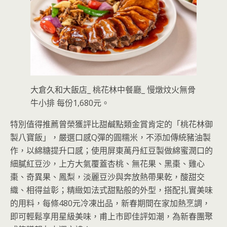
大倉久和大飯店_ 桃花林中餐廳_ 慢燉炆火無骨
牛小排 每份1,680元。
特別值得推薦曾榮獲評比甜鹹點類金賞肯定的「桃花林御
製八寶飯」，嚴選口感Q彈的圓糯米，不添加傳統豬油製
作，以綿糖提升口感；使用屏東萬丹紅豆製做綿蜜潤口的
細膩紅豆沙，上方大氣覆蓋杏桃、無花果、黑棗、雞心
棗、奇異果、鳳梨，淡麗豆沙與奔放熱帶果乾，酸甜交
織、相得益彰；精緻如法式甜點般的外型，搭配扎實美味
的用料，每條480元冷凍出品，新春期間在家加熱烹調，
即可輕鬆享用星級美味，甫上市即佳評如潮，為新春團聚