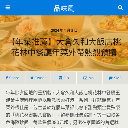
品味風
2024 年 1 月 5 日
【年菜推薦】大倉久和大飯店桃
花林中餐廳年菜外帶熱烈預購
Share
Tweet
Pin
Mail
SMS
每年除夕圍爐的重頭戲，大倉久和大飯店桃花林中餐廳王
建榮主廚料理團隊以新派粵菜打造一系列「祥龍瑞氣」年
菜外帶佳餚，包含曾於媒體年菜評比奪下甜點類金賞殊榮
的「桃花林御製八寶飯」、鮑參翅肚佛跳牆、等十四款各
色海陸珍饈，每款售價380元起；另宅在家圍爐的首選就