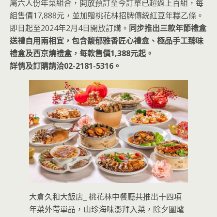
屬六人份年菜組合，開放預訂至今訂單已超過上百組，每
組售價17,888元，並加贈桃花林招牌傳統紅豆年糕乙條。
即日起至2024年2月4日開放訂購。
同步推出三款年節禮盒
送禮自用兩相宜，包含馥郁雅香匠心禮盒、極品手工臻味
禮盒及西京燒禮盒，每款售價1,388元起。
詳情及訂購請洽02-2181-5316。
大倉久和大飯店_ 桃花林中餐廳共推出十四項
年菜外帶單品，山珍海味澎拜入菜，除夕圍爐