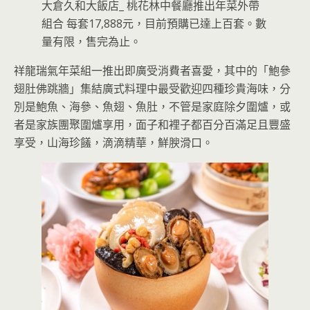
大倉久和大飯店_ 桃花林中餐廳推出年菜外帶
組合 每套17,888元，目前預購已達上百套。數
量有限，售完為止。
祥龍瑞氣年菜組一推出即廣受消費者喜愛，其中的「鮑參
翅肚佛跳牆」集結廣式料理中最受歡迎四種珍貴海味，分
別是鮑魚、海參、魚翅、魚肚，不管是家庭除夕圍爐，或
者是家族團聚圍爐享用，面子和裡子都百分百滿足且豐盛
享受，山海珍饈，滴滴精華，鮮腴滑口。