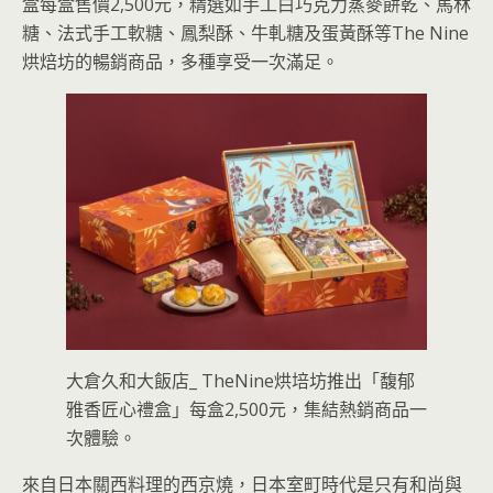
盒每盒售價2,500元，精選如手工白巧克力蒸麥餅乾、馬林
糖、法式手工軟糖、鳳梨酥、牛軋糖及蛋黃酥等The Nine
烘焙坊的暢銷商品，多種享受一次滿足。
大倉久和大飯店_ TheNine烘培坊推出「馥郁
雅香匠心禮盒」每盒2,500元，集結熱銷商品一
次體驗。
來自日本關西料理的西京燒，日本室町時代是只有和尚與