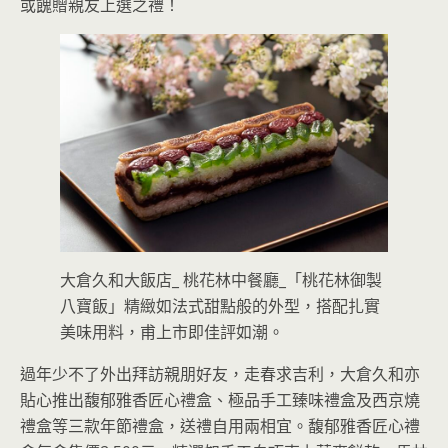
或餽贈親友上選之禮！
大倉久和大飯店_ 桃花林中餐廳_「桃花林御製
八寶飯」精緻如法式甜點般的外型，搭配扎實
美味用料，甫上市即佳評如潮。
過年少不了外出拜訪親朋好友，走春求吉利，大倉久和亦
貼心推出馥郁雅香匠心禮盒、極品手工臻味禮盒及西京燒
禮盒等三款年節禮盒，送禮自用兩相宜。馥郁雅香匠心禮