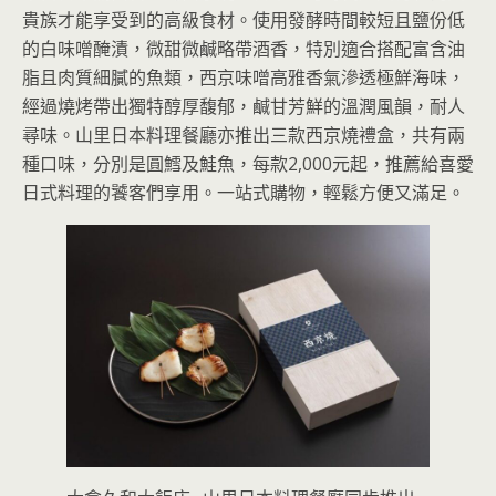
貴族才能享受到的高級食材。使用發酵時間較短且鹽份低
的白味噌醃漬，微甜微鹹略帶酒香，特別適合搭配富含油
脂且肉質細膩的魚類，西京味噌高雅香氣滲透極鮮海味，
經過燒烤帶出獨特醇厚馥郁，鹹甘芳鮮的溫潤風韻，耐人
尋味。山里日本料理餐廳亦推出三款西京燒禮盒，共有兩
種口味，分別是圓鱈及鮭魚，每款2,000元起，推薦給喜愛
日式料理的饕客們享用。一站式購物，輕鬆方便又滿足。