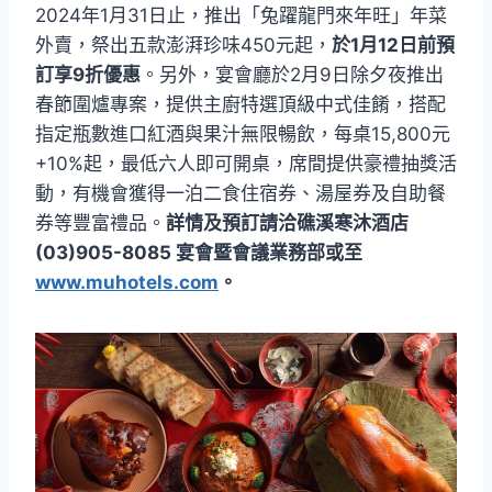
2024年1月31日止，推出「兔躍龍門來年旺」年菜
外賣，祭出五款澎湃珍味450元起，
於1月12日前預
訂享9折優惠
。另外，宴會廳於2月9日除夕夜推出
春節圍爐專案，提供主廚特選頂級中式佳餚，搭配
指定瓶數進口紅酒與果汁無限暢飲，每桌15,800元
+10%起，最低六人即可開桌，席間提供豪禮抽獎活
動，有機會獲得一泊二食住宿券、湯屋券及自助餐
券等豐富禮品。
詳情及預訂請洽礁溪寒沐酒店
(03)905-8085 宴會暨會議業務部或至
www.muhotels.com
。