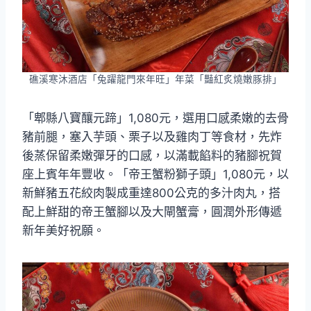
礁溪寒沐酒店「兔躍龍門來年旺」年菜「豔紅炙燒嫩豚排」
「郫縣八寶釀元蹄」1,080元，選用口感柔嫩的去骨
豬前腿，塞入芋頭、栗子以及雞肉丁等食材，先炸
後蒸保留柔嫩彈牙的口感，以滿載餡料的豬腳祝賀
座上賓年年豐收。「帝王蟹粉獅子頭」1,080元，以
新鮮豬五花絞肉製成重達800公克的多汁肉丸，搭
配上鮮甜的帝王蟹腳以及大閘蟹膏，圓潤外形傳遞
新年美好祝願。