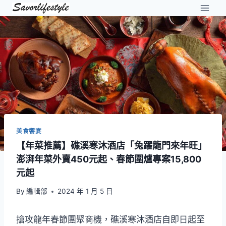
Skip
to
content
美食饗宴
【年菜推薦】礁溪寒沐酒店「兔躍龍門來年旺」
澎湃年菜外賣450元起、春節圍爐專案15,800
元起
By
編輯部
2024 年 1 月 5 日
搶攻龍年春節團聚商機，礁溪寒沐酒店自即日起至