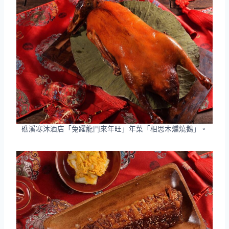
礁溪寒沐酒店「兔躍龍門來年旺」年菜「相思木燻燒鵝」。