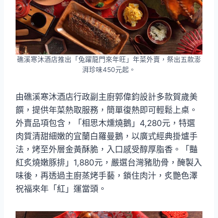
礁溪寒沐酒店推出「兔躍龍門來年旺」年菜外賣，祭出五款澎
湃珍味450元起。
由礁溪寒沐酒店行政副主廚郭偉鈞設計多款賀歲美
饌，提供年菜熱取服務，簡單復熱即可輕鬆上桌。
外賣品項包含，「相思木燻燒鵝」4,280元，特選
肉質清甜細嫩的宜蘭白羅曼鵝，以廣式經典掛爐手
法，烤至外層金黃酥脆，入口感受醇厚脂香。「豔
紅炙燒嫩豚排」1,880元，嚴選台灣豬肋骨，醃製入
味後，再透過主廚蒸烤手藝，鎖住肉汁，炙艷色澤
祝福來年「紅」運當頭。