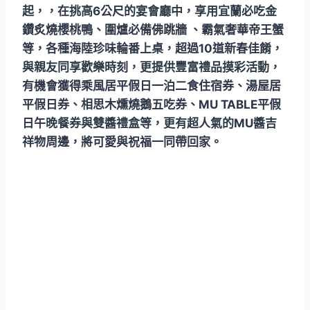
起，，在挑高6公尺的宴會廳中，享用宜蘭必吃金
鑽炙燒櫻桃鴨、圍爐必備佛跳牆 、霸氣奢華帝王蟹
等，各種海陸珍味輪番上桌，超過10道新春佳餚，
與親友同享歡樂時刻，更提供豐富禮品摸彩活動，
有機會獲得乘風居平假日一泊二食住宿券、湯屋居
平假日券、相思木燻燒鵝五吃券、MU TABLE平假
日午晚餐券與雙醬禮盒等，更有超人氣的MU醬吉
祥物周邊，將可愛與祝福一同帶回家。