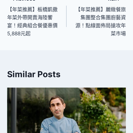
文
【年菜推薦】板橋凱撒
【年菜推薦】麗緻餐旅
章
年菜外帶開賣海陸饗
集團整合集團廚藝資
導
宴！經典組合餐優惠價
源！點線面佈局搶攻年
5,888元起
菜市場
覽
Similar Posts