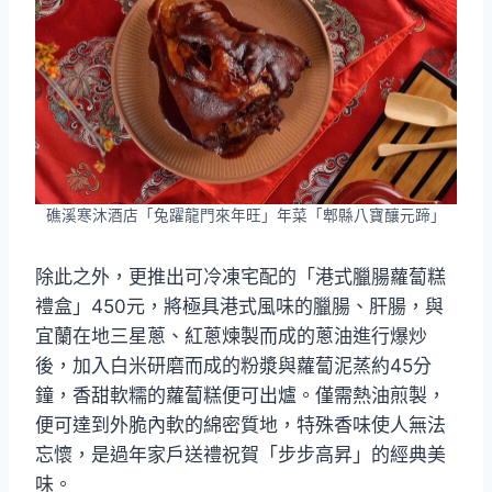
礁溪寒沐酒店「兔躍龍門來年旺」年菜「郫縣八寶釀元蹄」
除此之外，更推出可冷凍宅配的「港式臘腸蘿蔔糕
禮盒」450元，將極具港式風味的臘腸、肝腸，與
宜蘭在地三星蔥、紅蔥煉製而成的蔥油進行爆炒
後，加入白米研磨而成的粉漿與蘿蔔泥蒸約45分
鐘，香甜軟糯的蘿蔔糕便可出爐。僅需熱油煎製，
便可達到外脆內軟的綿密質地，特殊香味使人無法
忘懷，是過年家戶送禮祝賀「步步高昇」的經典美
味。