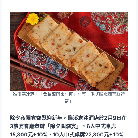
礁溪寒沐酒店「兔躍龍門來年旺」年菜「港式臘腸蘿蔔糕禮
盒」
除夕夜闔家齊聚迎新年，礁溪寒沐酒店於2月9日在
3樓宴會廳舉辦「除夕圍爐宴」，6人中式桌席
15,800元+10%、10人中式桌席22,800元+10%