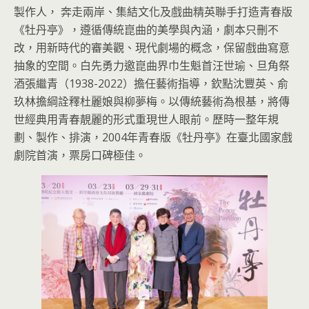
製作人， 奔走兩岸、集結文化及戲曲精英聯手打造青春版
《牡丹亭》，遵循傳統崑曲的美學與內涵，劇本只刪不
改，用新時代的審美觀、現代劇場的概念，保留戲曲寫意
抽象的空間。白先勇力邀崑曲界巾生魁首汪世瑜、旦角祭
酒張繼青（1938-2022）擔任藝術指導，欽點沈豐英、俞
玖林擔綱詮釋杜麗娘與柳夢梅。以傳統藝術為根基，將傳
世經典用青春靚麗的形式重現世人眼前。歷時一整年規
劃、製作、排演，2004年青春版《牡丹亭》在臺北國家戲
劇院首演，票房口碑極佳。