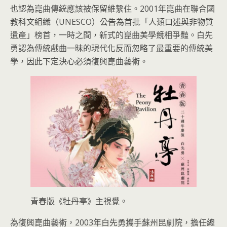
也認為崑曲傳統應該被保留維繫住。2001年崑曲在聯合國
教科文組織（UNESCO）公告為首批「人類口述與非物質
遺產」榜首，一時之間，新式的崑曲美學競相爭豔。白先
勇認為傳統戲曲一昧的現代化反而忽略了最重要的傳統美
學，因此下定決心必須復興崑曲藝術。
青春版《牡丹亭》主視覺。
為復興崑曲藝術，2003年白先勇攜手蘇州昆劇院，擔任總