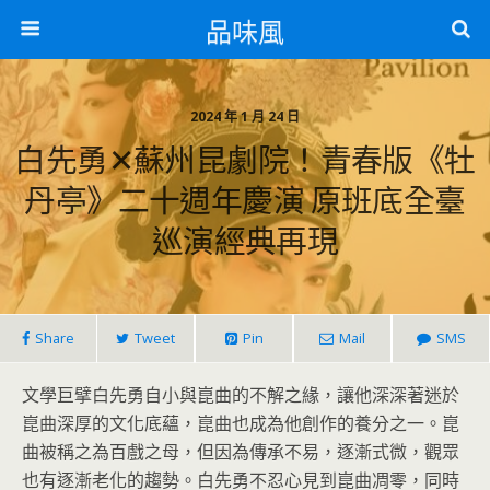
品味風
2024 年 1 月 24 日
白先勇✕蘇州昆劇院！青春版《牡
丹亭》二十週年慶演 原班底全臺
巡演經典再現
Share
Tweet
Pin
Mail
SMS
文學巨擘白先勇自小與崑曲的不解之緣，讓他深深著迷於
崑曲深厚的文化底蘊，崑曲也成為他創作的養分之一。崑
曲被稱之為百戲之母，但因為傳承不易，逐漸式微，觀眾
也有逐漸老化的趨勢。白先勇不忍心見到崑曲凋零，同時