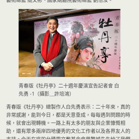
藝術總監 簡文彬、國家兩廳院藝術總監 劉怡汝。
青春版《牡丹亭》二十週年慶演宣告記者會 白
先勇 -1（攝影＿許培鴻）
青春版《牡丹亭》總製作人白先勇表示：二十年來，真的
非常感謝，能到今日，都是天意垂成，每每遇到問題的時
候，就會出現轉機。一路上有太多的朋友與企業慷慨相
助，還有眾多兩岸四地優秀的文化工作者以及各界友人的
支持。今天在座的台積電文教基金會曾繁城先生給了我們