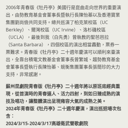
2006年青春版《牡丹亭》美國行是崑曲走向世界的重要演
出，由勢教育基金會董事長暨執行長陳怡蓁以及香港寶業
集團劉尚儉共同支持。總共巡演了柏克萊校區（UC
Berkley）、爾灣校區（UC Irvine）、洛杉磯校區
（UCLA），最後到我（白先勇）曾執教的聖芭芭拉
（Santa Barbara），四個校區的演出相當轟動，票券一
票難求。青春版《牡丹亭》二十週年慶演可以順利來臺演
出，全靠台積電文教基金會董事長曾繁城、趨勢教育基金
會董事長暨執行長陳怡蓁、競衡集團董事長張簡珍的大力
支持，非常感謝。
蘇州昆劇院青春版《牡丹亭》二十週年將以原班底經典重
現，從首演時的青春逼人、活力四射，到如日臻成熟的演
技及唱功，讓整體演出呈現雍容大氣的成熟之美。
2024年青春版《牡丹亭》二十週年慶演，演出巡迴場次包
含：
2024/3/15-2024/3/17高雄衛武營歌劇院