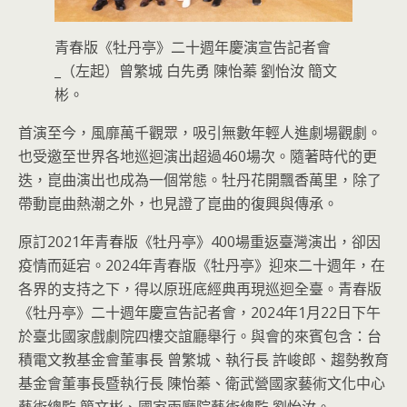
青春版《牡丹亭》二十週年慶演宣告記者會
_（左起）曾繁城 白先勇 陳怡蓁 劉怡汝 簡文
彬。
首演至今，風靡萬千觀眾，吸引無數年輕人進劇場觀劇。
也受邀至世界各地巡迴演出超過460場次。隨著時代的更
迭，崑曲演出也成為一個常態。牡丹花開飄香萬里，除了
帶動崑曲熱潮之外，也見證了崑曲的復興與傳承。
原訂2021年青春版《牡丹亭》400場重返臺灣演出，卻因
疫情而延宕。2024年青春版《牡丹亭》迎來二十週年，在
各界的支持之下，得以原班底經典再現巡迴全臺。青春版
《牡丹亭》二十週年慶宣告記者會，2024年1月22日下午
於臺北國家戲劇院四樓交誼廳舉行。與會的來賓包含：台
積電文教基金會董事長 曾繁城、執行長 許峻郎、趨勢教育
基金會董事長暨執行長 陳怡蓁、衛武營國家藝術文化中心