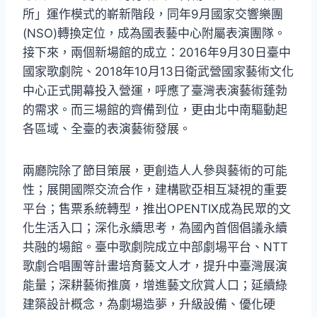
所」運作模式的嶄新階段，同年9月國家交響樂團
(NSO)轉換定位，成為國表藝中心附屬表演團隊。
接下來，兩個新場館的成立：2016年9月30日臺中
國家歌劇院、2018年10月13日衛武營國家藝術文化
中心正式開幕投入營運，呼應了臺灣表演藝術蓬勃
的需求。而三場館的齊備到位，更由北中南驅動起
各區域、全臺的表演藝術發展。
兩廳院除了節目策展，更創造人人參與藝術的可能
性；展開國際交流合作，建構歐亞相互凝視的重要
平台；售票系統轉型，推出OPENTIX成為民眾的文
化生活入口；深化永續思考，為國內首個倡議永續
共融的場館。臺中歌劇院成立中部劇場平台、NTT
歌劇合唱團等計畫培育藝文人才，提升中臺灣展演
能量；深耕藝術推廣，增進藝文欣賞人口；延續綠
建築設計概念，為劇場造夢，升級設備、優化硬