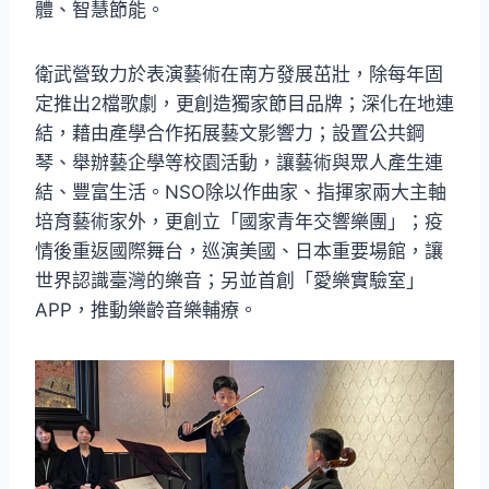
體、智慧節能。
衛武營致力於表演藝術在南方發展茁壯，除每年固
定推出2檔歌劇，更創造獨家節目品牌；深化在地連
結，藉由產學合作拓展藝文影響力；設置公共鋼
琴、舉辦藝企學等校園活動，讓藝術與眾人產生連
結、豐富生活。NSO除以作曲家、指揮家兩大主軸
培育藝術家外，更創立「國家青年交響樂團」；疫
情後重返國際舞台，巡演美國、日本重要場館，讓
世界認識臺灣的樂音；另並首創「愛樂實驗室」
APP，推動樂齡音樂輔療。