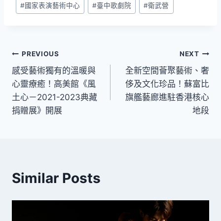
#
國家表演藝術中心
#
臺中歌劇院
#
衛武營
文
PREVIOUS
NEXT
感受藝術獨有的溫暖與
全新空間薈聚藝術、奢
章
心靈療癒！高美館《風
侈及文化珍品！蘇富比
導
土心－2021-2023典藏
旗艦藝廊進駐香港核心
捐贈展》開展
地段
覽
Similar Posts