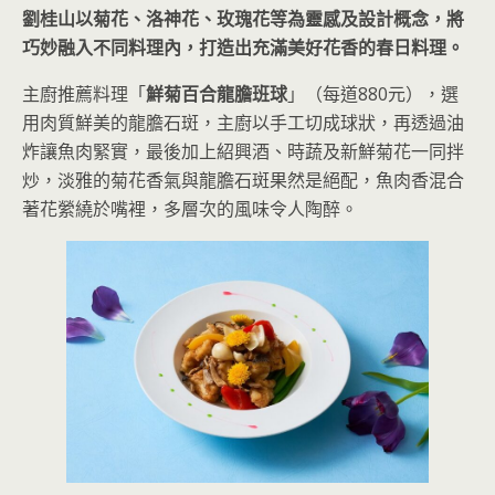
劉桂山以菊花、洛神花、玫瑰花等為靈感及設計概念，將
巧妙融入不同料理內，打造出充滿美好花香的春日料理。
主廚推薦料理「
鮮菊百合龍膽班球
」（每道880元），選
用肉質鮮美的龍膽石斑，主廚以手工切成球狀，再透過油
炸讓魚肉緊實，最後加上紹興酒、時蔬及新鮮菊花一同拌
炒，淡雅的菊花香氣與龍膽石斑果然是絕配，魚肉香混合
著花縈繞於嘴裡，多層次的風味令人陶醉。