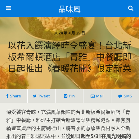
品味風
2024 年 4 月 29 日
以花入饌演繹時令盛宴！台北新
板希爾頓酒店「青雅」中餐廳即
日起推出《春暖花開》限定新菜
Share
Tweet
Pin
Mail
SMS
深受饕客青睞，充滿風華韻味的台北新板希爾頓酒店「青
雅」中餐廳，料理主打結合新派粵菜與精緻港點。擁有廚
藝豐富資歷的主廚劉桂山，將春季的意象與食材融入全新
推出的春日料理巧思中，
並從即日起至5/31在風光明媚的