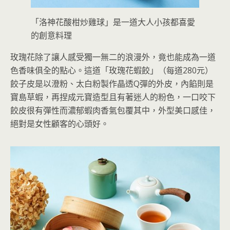
「洛神花酸柑炒雞球」是一道大人小孩都喜愛
的創意料理
玫瑰花除了讓人感受獨一無二的浪漫外，竟也能成為一道
色香味俱全的點心。這道「玫瑰花蝦餃」（每道280元）
餃子皮是以澄粉、太白粉製作晶透Q彈的外皮，內餡則是
寶島草蝦，再捏成元寶造型且有著迷人的粉色，一口咬下
餃皮很有彈性而濃郁蝦肉香氣包覆其中，外型美口感佳，
絕對是女性顧客的心頭好。