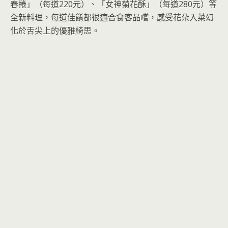
春捲」（每道220元）、「女神菊花酥」（每道280元）等
全新料理，每道佳餚都很適合食客品嚐，感受花朵入菜幻
化於舌尖上的優雅綺思。