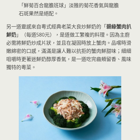
「鮮菊百合龍膽班球」淡雅的菊花香氣與龍膽
石斑果然是絕配。
另一道靈感來自粵式經典老菜大良炒鮮奶的「
碧綠蟹肉扒
鮮奶
」（每道580元），是道做工繁複的料理。因為主廚
必需將鮮奶炒成片狀，並且在凝固時放上蟹肉。品嚐時滑
嫩綿密的口感，滿滿是讓人難以抗拒的蟹肉鮮甜味；細細
咀嚼時更著迷鮮奶醇厚香氣，是一道吃完齒頰留香、風味
獨特的粵菜。