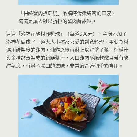
「碧綠蟹肉扒鮮奶」品嚐時滑嫩綿密的口感，
滿滿是讓人難以抗拒的蟹肉鮮甜味。
這道「洛神花酸柑炒雞球」（每道580元），主廚添加了
洛神花做成了一道大人小孩都喜愛的創意料理。主要食材
選用醃製後的雞肉，油炸之後再淋上以羅望子醬、檸檬汁
與金桔熬煮製成的新鮮醬汁，入口雞肉酥脆軟嫩且帶有酸
甜氣息，香嫩不膩口的滋味，非常適合這個季節食用。