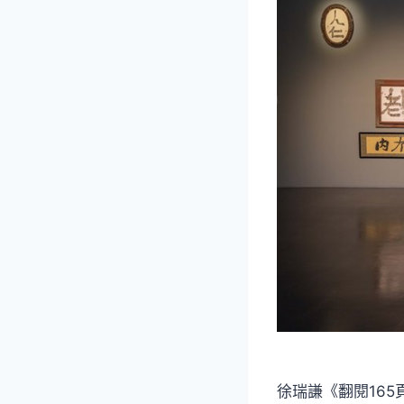
徐瑞謙《翻閱16