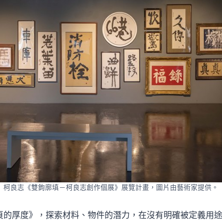
柯良志《雙鉤廓填－柯良志創作個展》展覽計畫，圖片由藝術家提供。
5頁的厚度》，探索材料、物件的潛力，在沒有明確被定義用