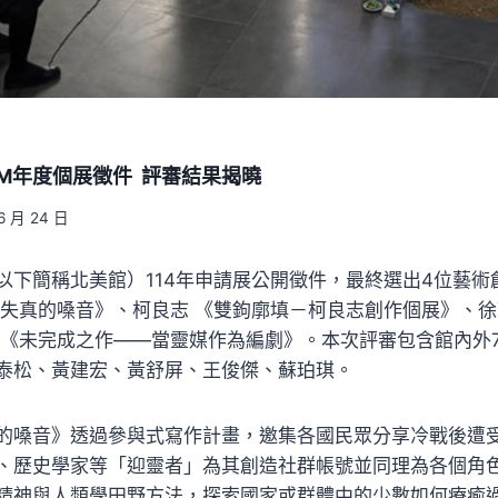
AM年度個展徵件 評審結果揭曉
6 月 24 日
以下簡稱北美館）114年申請展公開徵件，最終選出4位藝術
求失真的嗓音》、柯良志 《雙鉤廓填－柯良志創作個展》、徐
 《未完成之作——當靈媒作為編劇》。本次評審包含館內外
泰松、黃建宏、黃舒屏、王俊傑、蘇珀琪。
的嗓音》透過參與式寫作計畫，邀集各國民眾分享冷戰後遭
、歷史學家等「迎靈者」為其創造社群帳號並同理為各個角
精神與人類學田野方法，探索國家或群體中的少數如何療癒