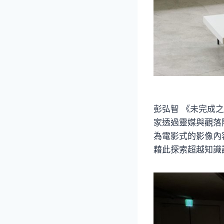
彭弘智 《未完成
家透過靈媒與觀落
為電影式的影像內
藉此探索超越知識