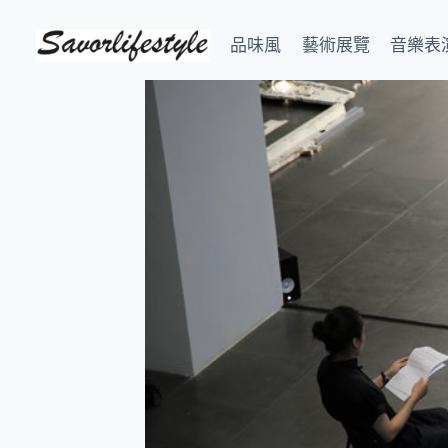
Skip
to
品味風
藝術展覽
音樂表
content