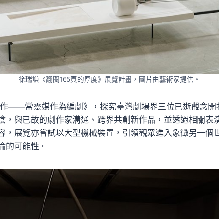
徐瑞謙《翻閱165頁的厚度》展覽計畫，圖片由藝術家提供。
之作——當靈媒作為編劇》，探究臺灣劇場界三位已逝觀念開
陰，與已故的劇作家溝通、跨界共創新作品，並透過相關表
容，展覽亦嘗試以大型機械裝置，引領觀眾進入象徵另一個
論的可能性。