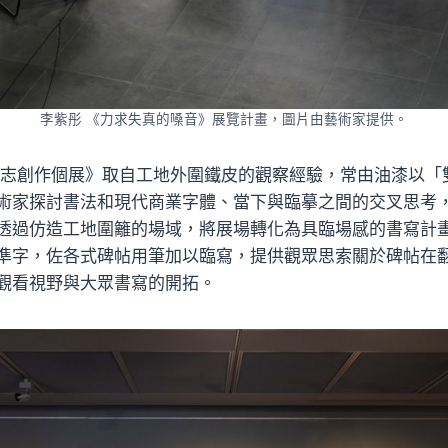
李紫彤 《力求失真的嗓音》展覽計畫，圖片由藝術家提供。
志創作個展》取自工地外圍鐵皮的觀察經驗，常由油漆以「
術家探討書法和現代商業字體、當下與臨摹之間的交叉思考
透過仿造工地圍籬的場域，將展場轉化為具臨場感的書寫計
準字，佐各式碑帖用筆加以臨寫，提供觀眾思索關於碑帖在
觀看視野與大眾書寫的開拓。