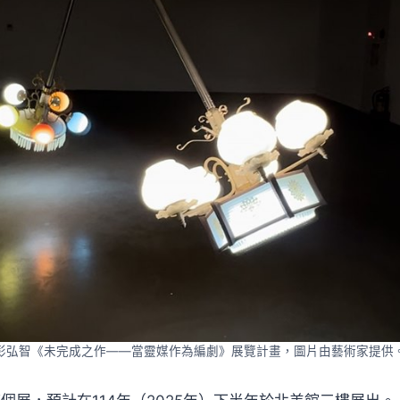
彭弘智《未完成之作——當靈媒作為編劇》展覽計畫，圖片由藝術家提供