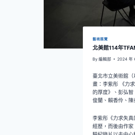
藝術展覽
北美館114年TF
By
編輯部
2024 年 
臺北市立美術館（
畫：李紫彤 《力
的厚度》、彭弘智
俊蘭、賴香伶、陳
李紫彤《力求失真
經歷，而後由作家
驗紀錄片以去中心