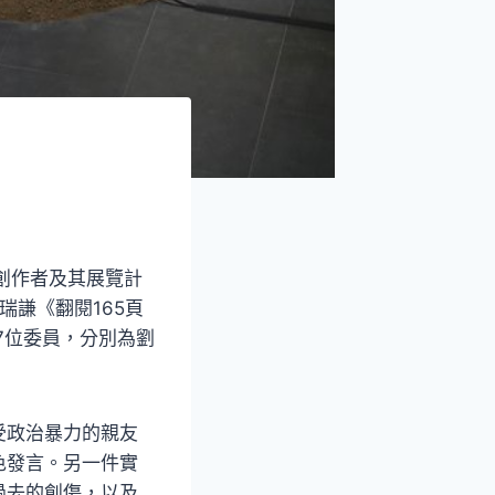
創作者及其展覽計
瑞謙《翻閱165頁
7位委員，分別為劉
受政治暴力的親友
色發言。另一件實
過去的創傷，以及