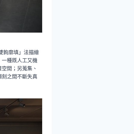
雙鉤廓填」法描繪
，一種既人工又機
畫空間；另蒐集、
翻刻之間不斷失真