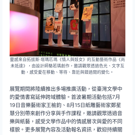
靈感來自拓拔斯·塔瑪匹瑪《情人與妓女》的互動藝術作品《尚
未抵達》，由設計師駱若瑀創作，邀請觀眾透過色光、文字互
動，感受愛在移動、等待、靠近與錯過間的變化。
展覽期間將陸續推出多場推廣活動，從臺灣文學中
的愛情書寫延伸跨域體驗。首波暑期活動包括7月
19日音樂藝術家王榆鈞、8月15日紙雕藝術家鄭星
慧分別帶來創作分享與手作課程，邀請觀眾透過音
樂與紙藝，感受文學作品中的情感層次與愛的不同
樣貌。更多展覽內容及活動報名資訊，歡迎持續關