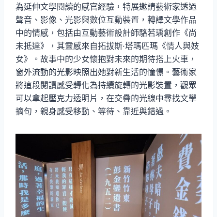
為延伸文學閱讀的感官經驗，特展邀請藝術家透過
聲音、影像、光影與數位互動裝置，轉譯文學作品
中的情感，包括由互動藝術設計師駱若瑀創作《尚
未抵達》，其靈感來自拓拔斯·塔瑪匹瑪《情人與妓
女》。故事中的少女懷抱對未來的期待搭上火車，
窗外流動的光影映照出她對新生活的憧憬。藝術家
將這段閱讀感受轉化為持續旋轉的光影裝置，觀眾
可以拿起壓克力透明片，在交疊的光線中尋找文學
摘句，親身感受移動、等待、靠近與錯過。