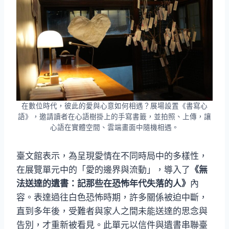
在數位時代，彼此的愛與心意如何相遇？展場設置《書寫心
語》，邀請讀者在心語樹掛上的手寫書籤，並拍照、上傳，讓
心語在實體空間、雲端畫面中隨機相遇。
臺文館表示，為呈現愛情在不同時局中的多樣性，
在展覽單元中的「愛的邊界與流動」，導入了
《無
法送達的遺書：記那些在恐怖年代失落的人》
內
容。表達過往白色恐怖時期，許多關係被迫中斷，
直到多年後，受難者與家人之間未能送達的思念與
告別，才重新被看見。此單元以信件與遺書串聯臺