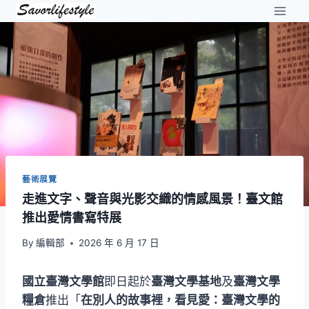
Skip
to
content
藝術展覽
走進文字、聲音與光影交織的情感風景！臺文館
推出愛情書寫特展
By
編輯部
2026 年 6 月 17 日
國立臺灣文學館
即日起於
臺灣文學基地
及
臺灣文學
糧倉
推出「
在別人的故事裡，看見愛：臺灣文學的