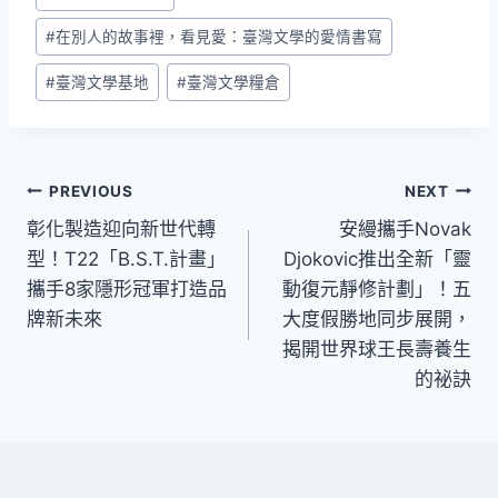
Tags:
#
在別人的故事裡，看見愛：臺灣文學的愛情書寫
#
臺灣文學基地
#
臺灣文學糧倉
文
PREVIOUS
NEXT
彰化製造迎向新世代轉
安縵攜手Novak
章
型！T22「B.S.T.計畫」
Djokovic推出全新「靈
導
攜手8家隱形冠軍打造品
動復元靜修計劃」！五
牌新未來
大度假勝地同步展開，
覽
揭開世界球王長壽養生
的祕訣