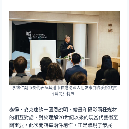
李懷仁副市長代表陳其邁市長邀請國人朋友來到高美館欣賞
《瞬間》特展。
泰得．麥克唐納－圖恩說明，繪畫和攝影兩種媒材
的相互對話，對於理解20世紀以來的現當代藝術至
關重要。此次開箱這兩件創作，正是體現了策展