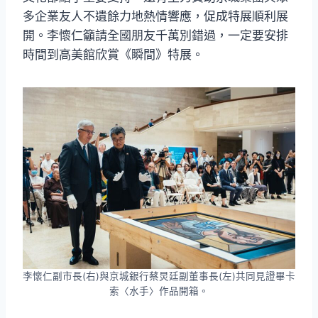
多企業友人不遺餘力地熱情響應，促成特展順利展
開。李懷仁籲請全國朋友千萬別錯過，一定要安排
時間到高美館欣賞《瞬間》特展。
李懷仁副市長(右)與京城銀行蔡炅廷副董事長(左)共同見證畢卡
索〈水手〉作品開箱。