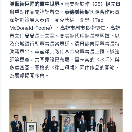
際藝術巨匠的畫中世界。
高美館於昨（25）搶先舉
辦重點作品開箱記者會，
泰德美術館
國際合作部資
深計劃策展人泰得．麥克唐納－圖恩（Ted
McDonald-Toone）、高雄市副市長李懷仁、高雄
市文化局局長王文翠、高美館代理館長林羿妏，以
及京城銀行副董事長蔡炅廷、清景麟集團董事長特
助蔣恩平、華藏淨宗弘化基金會董事長上悟下道法
師等嘉賓，共同見證巴布羅．畢卡索的〈水手〉與
多蘿西亞．蘭格的〈移工母親〉兩件作品的開箱，
為展覽揭開序幕。