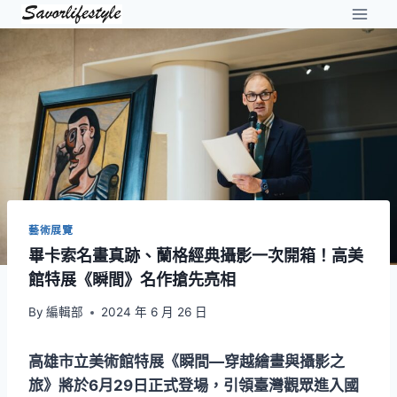
Skip
to
content
藝術展覽
畢卡索名畫真跡、蘭格經典攝影一次開箱！高美
館特展《瞬間》名作搶先亮相
By
編輯部
2024 年 6 月 26 日
高雄市立美術館特展《瞬間—穿越繪畫與攝影之
旅》將於6月29日正式登場，引領臺灣觀眾進入國