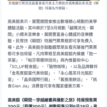
京城銀行蔡炅廷副董事長代表主力贊助京城集團前來見證《瞬
間》特展名作開箱。
高美館表示，展覽期間會推出數場精心規劃的美學
體驗活動，其中將於7至9月規劃「翩隅流光．瞬
間」小週末音樂會，展開豐富身心體感的音樂體
驗，民眾持《瞬間》特展門票票根即可享免費入
場。此外，高美館亦鼓勵觀眾朋友看完展後門票票
根可多加保留，凡持票根至高美館館內餐廳「抱一
茶屋」、「帕莎蒂娜烘焙坊」與內惟藝術中心
「SO_UP輕食館」、「猻物咖啡」，以及品牌夥伴
「金馬賓館當代美術館」、「永心鳳茶月光酩酊
室」、「晶英國際行館」、「舊振南餅店」、「挑
食Gien Jia」消費皆可享有獨家優惠方案。
高美館《瞬間－穿越繪畫與攝影之旅》特展預售票
200元（原價300元）倒數販售只到6月28日，高