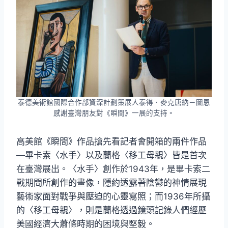
泰德美術館國際合作部資深計劃策展人泰得．麥克唐納－圖恩
感謝臺灣朋友對《瞬間》一展的支持。
高美館《瞬間》作品搶先看記者會開箱的兩件作品
—畢卡索〈水手〉以及蘭格〈移工母親〉皆是首次
在臺灣展出。〈水手〉創作於1943年，是畢卡索二
戰期間所創作的畫像，隱約透露著陰鬱的神情展現
藝術家面對戰爭與壓迫的心靈寫照；而1936年所攝
的〈移工母親〉，則是蘭格透過鏡頭記錄人們經歷
美國經濟大蕭條時期的困境與堅毅。