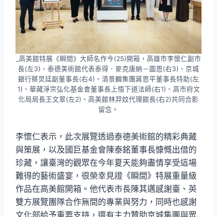
_高美館特展《瞬間》大師名作今(25)開箱，高雄市李懷仁副市
長(左3)、泰德美術館代表泰得．麥克唐納－圖恩(右3)、京城
銀行蔡炅廷副董事長(右4)、清景麟集團蔣恩平董事長特助(左
1)、華藏淨宗弘化基金會董事長上悟下道法師(右1)、高市府文
化局局長王文翠(左2)、高美館林羿妏代理館長(右2)共同合影
留念。
李懷仁表示，此次展覽透過泰德美術館的精彩典藏
與策展，以及國巨基金會陳泰銘董事長慷慨出借的
珍藏，讓臺灣的觀眾在今年夏天能夠盡情享受這場
難得的藝術盛宴，很榮幸見證《瞬間》特展重量級
作品在高美館開箱。他代表市長陳其邁感謝臺、英
雙方展覽團隊合作無間的專業與努力，同時也感謝
文化部給予重要支持，還有主力贊助京城集團與眾